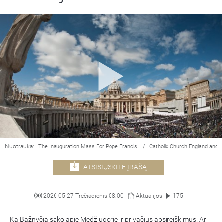
Nuotrauka:
/
The Inauguration Mass For Pope Francis
Catholic Church England and 
ATSISIŲSKITE ĮRAŠĄ
2026-05-27 Trečiadienis 08:00
Aktualijos
175
Ką Bažnyčia sako apie Medžiugorję ir privačius apsireiškimus. Ar