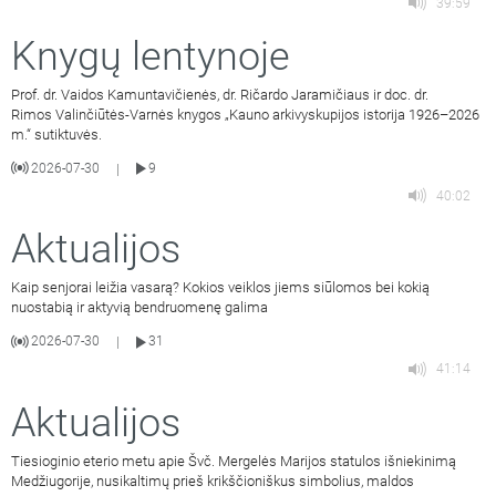
39:59
Knygų lentynoje
Prof. dr. Vaidos Kamuntavičienės, dr. Ričardo Jaramičiaus ir doc. dr.
Rimos Valinčiūtės-Varnės knygos „Kauno arkivyskupijos istorija 1926–2026
m.“ sutiktuvės.
2026-07-30
9
|
40:02
Aktualijos
Kaip senjorai leižia vasarą? Kokios veiklos jiems siūlomos bei kokią
nuostabią ir aktyvią bendruomenę galima
2026-07-30
31
|
41:14
Aktualijos
Tiesioginio eterio metu apie Švč. Mergelės Marijos statulos išniekinimą
Medžiugorije, nusikaltimų prieš krikščioniškus simbolius, maldos