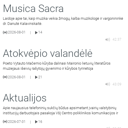
Musica Sacra
Laidoje apie tai, kaip muzika veikia žmogų, kalba muzikologė ir vargonininkė
dr. Danutė Kalavinskaitė.
2026-08-01
14
|
42:37
Atokvėpio valandėlė
Poeto Vytauto Mačernio kūryba dalinasi Maironio lietuvių literatūros
muziejaus išeivių rašytojų gyvenimo ir kūrybos tyrinėtoja
2026-08-01
21
|
43:09
Aktualijos
Apie naujausius telefoninių sukčių būdus apsimetant įvairių valstybinių
institucijų darbuotojais pasakoja VšĮ Centro poliklinikos komunikacijos ir
2026-07-31
16
|