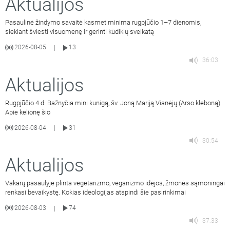
Aktualijos
Pasaulinė žindymo savaitė kasmet minima rugpjūčio 1–7 dienomis,
siekiant šviesti visuomenę ir gerinti kūdikių sveikatą
2026-08-05
13
|
36:03
Aktualijos
Rugpjūčio 4 d. Bažnyčia mini kunigą, šv. Joną Mariją Vianėjų (Arso kleboną).
Apie kelionę šio
2026-08-04
31
|
30:54
Aktualijos
Vakarų pasaulyje plinta vegetarizmo, veganizmo idėjos, žmonės sąmoningai
renkasi bevaikystę. Kokias ideologijas atspindi šie pasirinkimai
2026-08-03
74
|
37:33