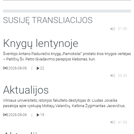
kompetencijų centro Sukčiavimo prevencijos koordinatorė
Živilė Kielienė. Laidą veda Vilniaus
…
SUSIJĘ TRANSLIACIJOS
31:06
Knygų lentynoje
Šventojo Antano Paduviečio knygą „Pamokslai“ pristato šios knygos vertėjas
– Patilčių Šv. Petro Išvadavimo parapijos klebonas, kun.
2026-08-06
22
|
35:43
Aktualijos
Vilniaus universiteto, istorijos fakulteto dėstytojas dr. Liudas Jovaiša
pasakoja apie vyskupą Motiejų Valančių. Kalbina Žygimantas Jacevičius.
2026-08-06
19
|
41:55