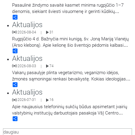
Pasaulinė žindymo savaitė kasmet minima rugpjūčio 1–7
dienomis, siekiant šviesti visuomenę ir gerinti kūdikių
Share
sveikatą visame pasaulyje. Akušerė, tėvystės
Aktualijos
mokyklos „Gandro lizdas“ įkūrėja Ieva Girdvainienė pasakoja
apie žindymo naudą kūdikiui ir motinai, taip pat dalijasi
2026-08-04
31
|
patarimais, kur kreiptis pagalbos, jei kyla
…
Rugpjūčio 4 d. Bažnyčia mini kunigą, šv. Joną Mariją Vianėjų
(Arso kleboną). Apie kelionę šio šventojo pėdomis kalbasi
Share
tikybos mokytoja Jolanta Stupelytė ir žurnalistė
Aktualijos
Laisvė Radzevičienė.
2026-08-03
74
|
Vakarų pasaulyje plinta vegetarizmo, veganizmo idėjos,
žmonės sąmoningai renkasi bevaikystę. Kokias ideologijas
Share
atspindi šie pasirinkimai ir ką apie jas turi žinoti krikščionys.
Aktualijos
Kalba Vilniaus šv. Pranciškaus Asyžiečio parapijos vikaras,
psichologas Arūnas Peškaitis OFM.
2026-07-31
16
|
Apie naujausius telefoninių sukčių būdus apsimetant įvairių
valstybinių institucijų darbuotojais pasakoja VšĮ Centro
Share
poliklinikos komunikacijos ir viešųjų ryšių specialistė Giedrė
Raišienė, Nacionalinio kibernetinio saugumo centro
daugiau
direktoriaus pavaduotojas Rokas Jonikas, Pinigų plovimo