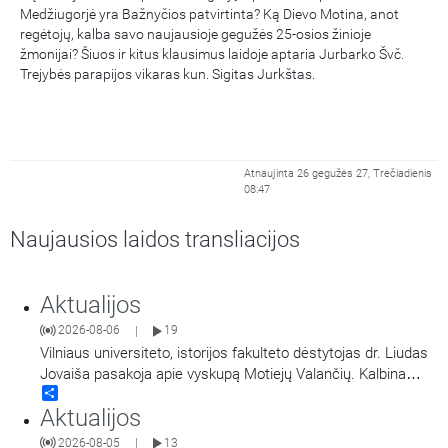
Medžiugorjė yra Bažnyčios patvirtinta? Ką Dievo Motina, anot
regėtojų, kalba savo naujausioje gegužės 25-osios žinioje
žmonijai? Šiuos ir kitus klausimus laidoje aptaria Jurbarko Švč.
Trejybės parapijos vikaras kun. Sigitas Jurkštas.
Atnaujinta 26 gegužės 27, Trečiadienis
08:47
Naujausios laidos transliacijos
Aktualijos
2026-08-06
19
|
Vilniaus universiteto, istorijos fakulteto dėstytojas dr. Liudas
Jovaiša pasakoja apie vyskupą Motiejų Valančių. Kalbina
Share
Žygimantas Jacevičius.
Aktualijos
2026-08-05
13
|