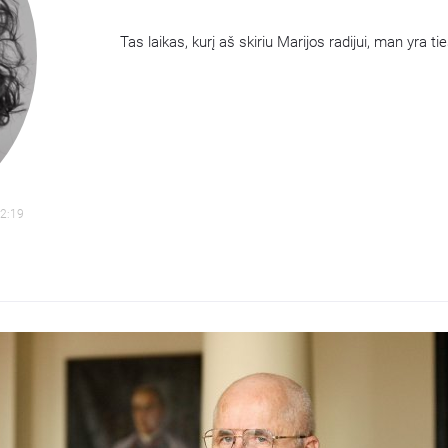
Tas laikas, kurį aš skiriu Marijos radijui, man yra 
Could no
There was a problem 
Error code
2:19