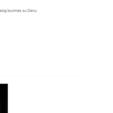
tiesiog buvimas su Dievu.
t play video.
trying to load the video.
: html5_video:4