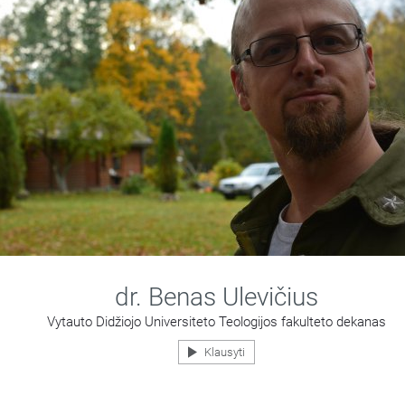
dr. Benas Ulevičius
Vytauto Didžiojo Universiteto Teologijos fakulteto dekanas
Klausyti