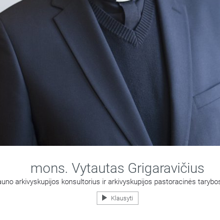
mons. Vytautas Grigaravičius
uno arkivyskupijos konsultorius ir arkivyskupijos pastoracinės tarybo
Klausyti