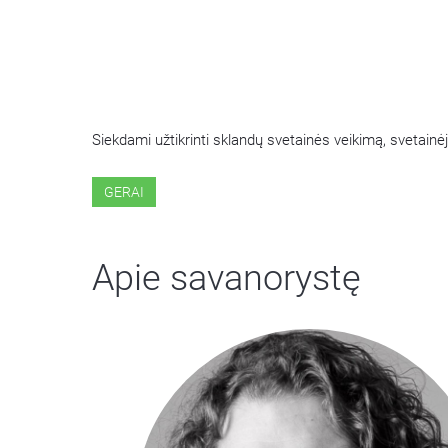
ŠIOJE SVETAINĖJE NAUDOJ
Siekdami užtikrinti sklandų svetainės veikimą, svetai
GERAI
Apie savanorystę