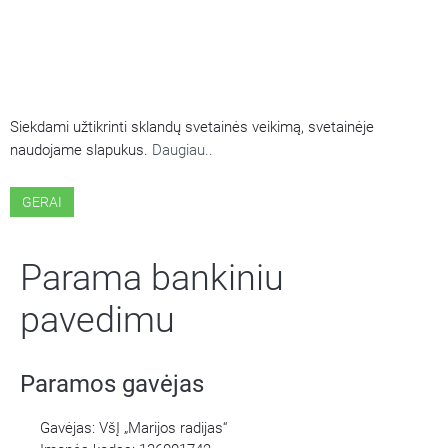
ŠIOJE SVETAINĖJE NAUDOJAMI
SLAPUKAI
Siekdami užtikrinti sklandų svetainės veikimą, svetainėje
naudojame slapukus.
Daugiau..
GERAI
Parama bankiniu
pavedimu
Paramos gavėjas
Gavėjas: VšĮ „Marijos radijas“