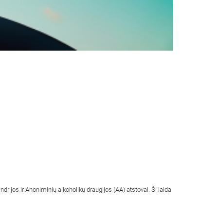
rijos ir Anoniminių alkoholikų draugijos (AA) atstovai. Ši laida