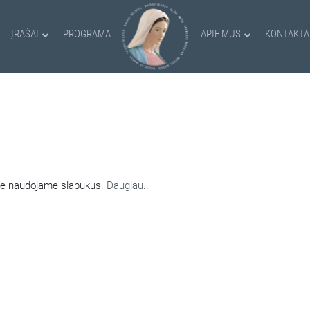
ĮRAŠAI
PROGRAMA
APIE MUS
KONTAKTA
AMI SLAPUKAI
nėje naudojame slapukus.
Daugiau..