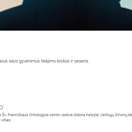
sius savo gyvenimus tikėjimo brolius ir seseris.
o
 Šv. Pranciškaus Onkologijos centro vadovė Aldona Kerpytė, Veikliųjų žmonių bend
vilties.