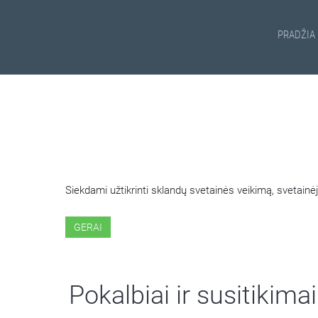
PRADŽIA
ŠIOJE SVETAINĖJE NAUDOJ
Siekdami užtikrinti sklandų svetainės veikimą, svetai
GERAI
Pokalbiai ir susitikimai