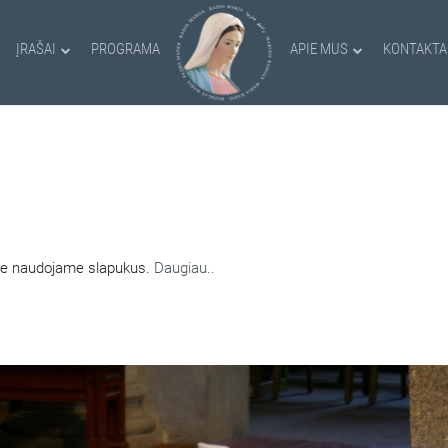
ĮRAŠAI
PROGRAMA
APIE MUS
KONTAKTA
AMI SLAPUKAI
nėje naudojame slapukus.
Daugiau..