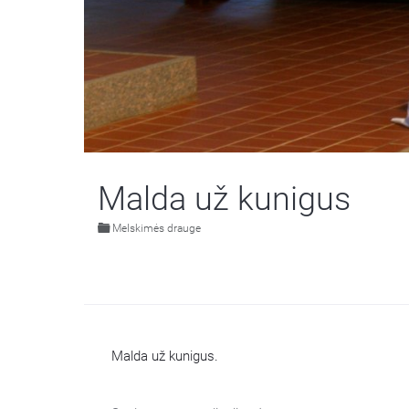
Malda už kunigus
Melskimės drauge
Malda už kunigus.