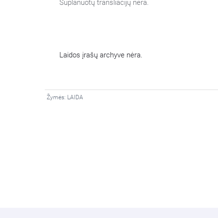
Suplanuotų transliacijų nėra.
Laidos įrašų archyve nėra.
Žymės:
LAIDA