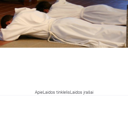
Apie
Laidos tinklelis
Laidos įrašai