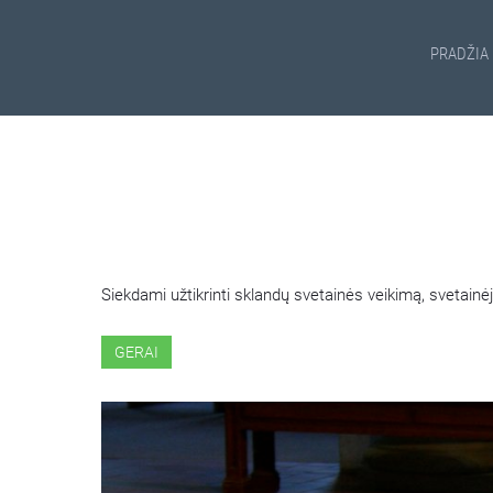
PRADŽIA
ŠIOJE SVETAINĖJE NAUDOJ
Siekdami užtikrinti sklandų svetainės veikimą, svetai
GERAI