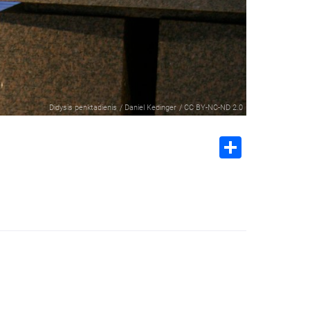
Didysis penktadienis
/
Daniel Kedinger
/
CC BY-NC-ND 2.0
Share