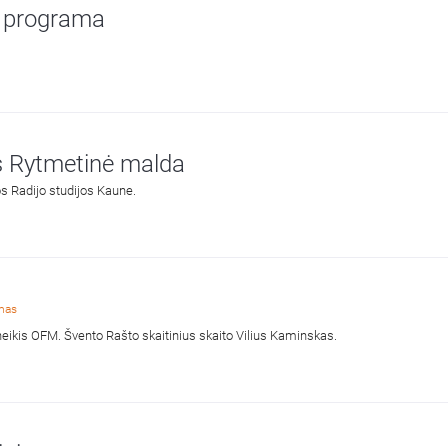
s programa
os Rytmetinė malda
jos Radijo studijos Kaune.
imas
neikis OFM. Švento Rašto skaitinius skaito Vilius Kaminskas.