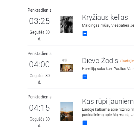
Penktadienis
Kryžiaus kelias
03:25
Maldingas mūsų Viešpaties J
Gegužės 30
Share
d.
Penktadienis
Dievo Žodis
/ kartoj
04:00
8:26
Homiliją sako kun. Paulius Vai
Gegužės 30
Share
d.
Penktadienis
Kas rūpi jaunie
04:15
Laidoje kalbama apie rožinio ma
37:40
Gegužės 30
Share
d.