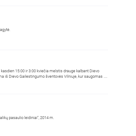
ragytė.
kasdien 15:00 ir 3:00 kviečia melstis drauge kalbant Dievo
ojama iš Dievo Gailestingumo šventovės Vilniuje, kur saugomas ir
likų pasaulio leidiniai“, 2014 m.