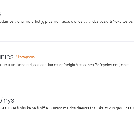
s
iedamos vienu metu, bet jų prasmė - visas dienos valandas paskirti Nekaltosios 
žinios
/ kartojimas
liuoja Vatikano radijo laidas, kurios apžvelgia Visuotinės Bažnyčios naujienas.
pinys