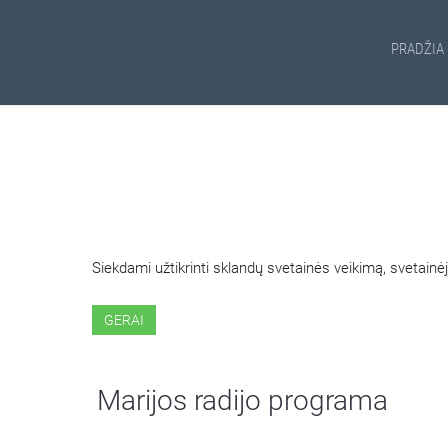
PRADŽIA
ŠIOJE SVETAINĖJE NAUDOJ
Siekdami užtikrinti sklandų svetainės veikimą, svetai
GERAI
Marijos radijo programa