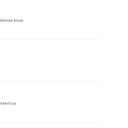
Motinos šlovei.
Vienuolis Benediktinas. In Sinu Jesu. Kai širdis kalba širdžiai. Kunigo maldos dienoraštis. Skaito kunigas Titas Misevičius.