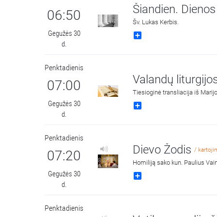
Šiandien. Dieno
06:50
Šv. Lukas Kerbis.
Gegužės 30
Share
d.
Penktadienis
Valandų liturgij
07:00
Tiesioginė transliacija iš Mari
Gegužės 30
Share
d.
Penktadienis
Dievo Žodis
/ kartoj
07:20
8:26
Homiliją sako kun. Paulius Vai
Gegužės 30
Share
d.
Penktadienis