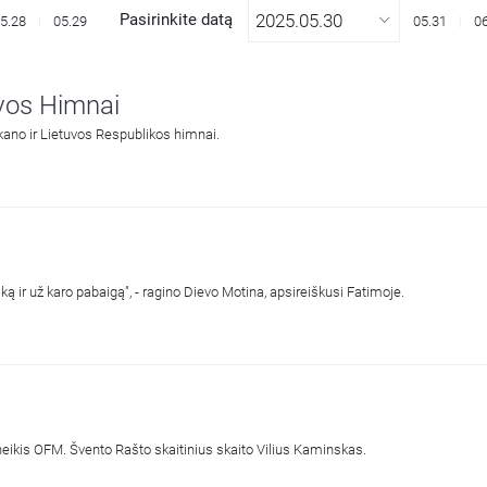
Pasirinkite datą
5.28
05.29
05.31
0
uvos Himnai
kano ir Lietuvos Respublikos himnai.
iką ir už karo pabaigą", - ragino Dievo Motina, apsireiškusi Fatimoje.
neikis OFM. Švento Rašto skaitinius skaito Vilius Kaminskas.