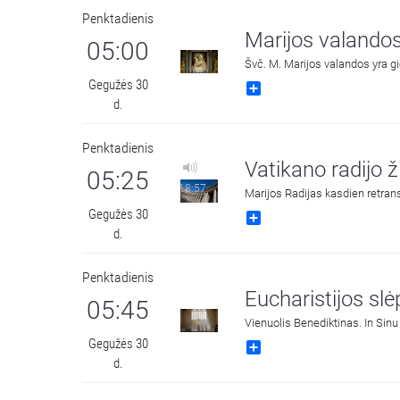
Penktadienis
Marijos valando
05:00
Švč. M. Marijos valandos yra g
Gegužės 30
Share
d.
Penktadienis
Vatikano radijo 
05:25
18:57
Marijos Radijas kasdien retrans
Gegužės 30
Share
d.
Penktadienis
Eucharistijos slė
05:45
Gegužės 30
Share
d.