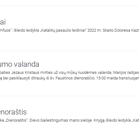
ai
mfuos". Išleido leidykla „Katalikų pasaulio leidiniai“ 2022 m. Skaito Doloresa Kaz
gumo valanda
paties Jėzaus Kristaus mirties už visų mūsų nuodėmes valanda. Marijos radijas 
niją bei pasiklausyti ištraukų iš šv. Faustinos dienoraščio. 15:00 malda transliu
 paveikslas, nutapytas pagal šv. Faustinos regėjimus.
enoraštis
ka „Dienoraštis“. Dievo Gailestingumas mano sieloje. Knygą išleido leidykla „Kata