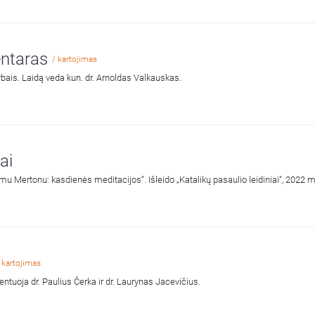
ntaras
/ kartojimas
bais. Laidą veda kun. dr. Arnoldas Valkauskas.
ai
 Mertonu: kasdienės meditacijos“. Išleido „Katalikų pasaulio leidiniai“, 2022
 kartojimas
tuoja dr. Paulius Čerka ir dr. Laurynas Jacevičius.