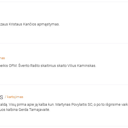
ėzaus Kristaus Kančios apmąstymas.
imas
neikis OFM. Švento Rašto skaitinius skaito Vilius Kaminskas.
ms
/ kartojimas
ldą. Visų pirma apie ją kalba kun. Martynas Povylaitis SC, o po to išgirsime vaik
pasidalinimą apie šią maldą. Juos kalbina Gerda Tamajavaitė.