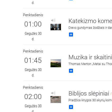
d.
Penktadienis
Katekizmo kome
01:00
38:08
Dievo gundymas žodžiais ir dar
Gegužės 30
Share
d.
Penktadienis
Muzika ir skaitini
01:45
Thomas Merton „Metai su Thomu
Gegužės 30
Share
d.
Penktadienis
Biblijos slėpiniai
/
02:00
42:36
Pradžios knygos 30 skyrių komen
Gegužės 30
Share
d.