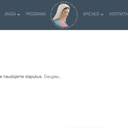
ĮRAŠAI
PROGRAMA
APIE MUS
KONTAKTA
AMI SLAPUKAI
nėje naudojame slapukus.
Daugiau..