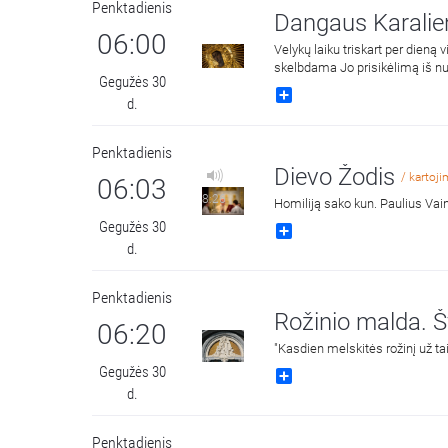
Penktadienis
Dangaus Karalie
06:00
Velykų laiku triskart per dien
skelbdama Jo prisikėlimą iš n
Gegužės 30
Share
d.
Penktadienis
Dievo Žodis
/ kartoj
06:03
8:26
Homiliją sako kun. Paulius Vai
Gegužės 30
Share
d.
Penktadienis
Rožinio malda. Šv
06:20
"Kasdien melskitės rožinį už ta
Gegužės 30
Share
d.
Penktadienis