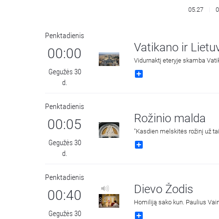
05.27
0
Penktadienis
Vatikano ir Liet
00:00
Vidurnaktį eteryje skamba Vati
Gegužės 30
Share
d.
Penktadienis
Rožinio malda
00:05
"Kasdien melskitės rožinį už ta
Gegužės 30
Share
d.
Penktadienis
Dievo Žodis
00:40
8:26
Homiliją sako kun. Paulius Vai
Gegužės 30
Share