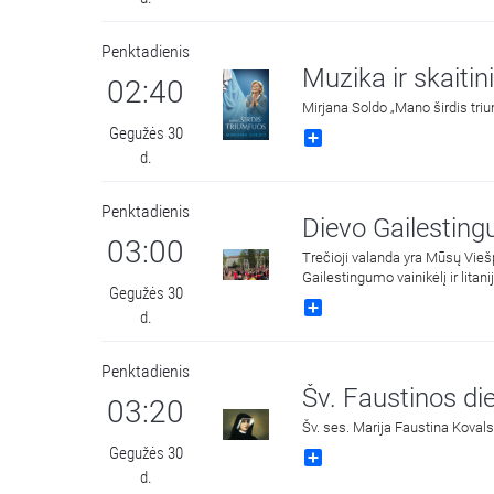
Penktadienis
Muzika ir skaitini
02:40
Mirjana Soldo „Mano širdis triu
Gegužės 30
Share
d.
Penktadienis
Dievo Gailestin
03:00
Trečioji valanda yra Mūsų Vieš
Gailestingumo vainikėlį ir lita
Gegužės 30
gerbiamas Gailestingojo Jėzaus
Share
d.
Penktadienis
Šv. Faustinos di
03:20
Šv. ses. Marija Faustina Kovals
Gegužės 30
Share
d.