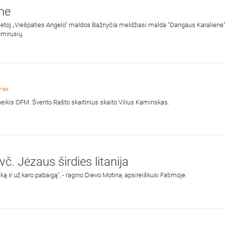
ne
ą vietoj „Viešpaties Angelo" maldos Bažnyčia meldžiasi malda "Dangaus Karaliene
umirusių.
imas
neikis OFM. Švento Rašto skaitinius skaito Vilius Kaminskas.
č. Jėzaus širdies litanija
iką ir už karo pabaigą", - ragino Dievo Motina, apsireiškusi Fatimoje.