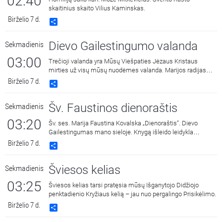
02:40
skaitinius skaito Vilius Kaminskas.
Birželio 7 d.
Share
Dievo Gailestingumo valanda
Sekmadienis
03:00
Trečioji valanda yra Mūsų Viešpaties Jėzaus Kristaus
mirties už visų mūsų nuodėmes valanda. Marijos radijas
kasdien 15:00 ir 3:00 kviečia melstis drauge kalbant Dievo
Birželio 7 d.
Share
Gailestingumo vainikėlį ir litaniją bei pasiklausyti ištraukų iš
šv. Faustinos dienoraščio. 15:00 malda transliuojama iš
Šv. Faustinos dienoraštis
Sekmadienis
Dievo Gailestingumo šventovės Vilniuje, kur saugomas ir
gerbiamas Gailestingojo Jėzaus paveikslas, nutapytas pagal
03:20
Šv. ses. Marija Faustina Kovalska „Dienoraštis“. Dievo
šv. Faustinos regėjimus.
Gailestingumas mano sieloje. Knygą išleido leidykla
„Katalikų pasaulio leidiniai“, 2014 m.
Birželio 7 d.
Share
Šviesos kelias
Sekmadienis
03:25
Šviesos kelias tarsi pratęsia mūsų Išganytojo Didžiojo
penktadienio Kryžiaus kelią – jau nuo pergalingo Prisikėlimo.
Birželio 7 d.
Share