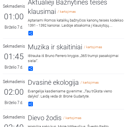
Aktualieji Bažnytinės teisės
Sekmadienis
klausimai
/ kartojimas
01:00
Aptariami Romos katalikų bažnyčios kanonų teisės kodekso
1391 - 1392 kanonai. Laidoje atsakoma į klausytojų
Birželio 7 d.
klausimus bei kalbama apie Bažnytinių pareigų uzurpavimą
Share
ir nusikaltimus jas atliekant. Laidą veda kun. Virginijus
Veprauskas.
Muzika ir skaitiniai
Sekmadienis
/ kartojimas
01:45
Ištrauka iš Bruno Ferrero knygos „365 trumpi pasakojimai
sielai“.
Birželio 7 d.
Share
Dvasinė ekologija
Sekmadienis
/ kartojimas
02:00
Evangelija kasdieniame gyvenime: „Tau trūksta vieno
dalyko“. Laidą veda dr. Bronė Gudaitytė.
Birželio 7 d.
Share
Dievo žodis
Sekmadienis
/ kartojimas
Homiliją sako kun. Mozė Mitkevičius. Švento Rašto