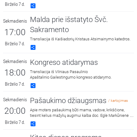
Birželio 7 d.
Share
Malda prie išstatyto Švč.
Sekmadienis
Sakramento
17:00
Transliacija iš Kaišiadorių Kristaus Atsimainymo katedros.
Birželio 7 d.
Share
Kongreso atidarymas
Sekmadienis
18:00
Transliacija iš Vilniaus Pasaulinio
Apaštalinio Gailestingumo kongreso atidarymo.
Birželio 7 d.
Share
Pašaukimo džiaugsmas
Sekmadienis
/ kartojimas
20:00
Apie moters pašaukimą būti mama, vadove, krikščione,
tiesint kelius mažylių augimui kalba doc. Eglė Markūnienė –
ilgametė Neonatologijos klinikos vadovė. Laidos vedėjas
Birželio 7 d.
Share
Lietuvos sveikatos mokslų universiteto Medicinos fakulteto
dekanas prof. Andrius Macas.