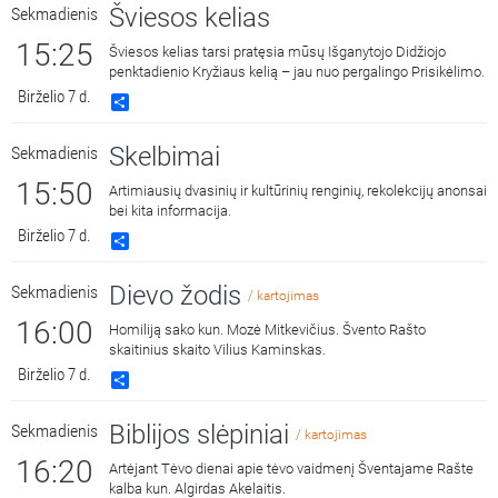
Šviesos kelias
Sekmadienis
15:25
Šviesos kelias tarsi pratęsia mūsų Išganytojo Didžiojo
penktadienio Kryžiaus kelią – jau nuo pergalingo Prisikėlimo.
Birželio 7 d.
Share
Skelbimai
Sekmadienis
15:50
Artimiausių dvasinių ir kultūrinių renginių, rekolekcijų anonsai
bei kita informacija.
Birželio 7 d.
Share
Dievo žodis
Sekmadienis
/ kartojimas
16:00
Homiliją sako kun. Mozė Mitkevičius. Švento Rašto
skaitinius skaito Vilius Kaminskas.
Birželio 7 d.
Share
Biblijos slėpiniai
Sekmadienis
/ kartojimas
16:20
Artėjant Tėvo dienai apie tėvo vaidmenį Šventajame Rašte
kalba kun. Algirdas Akelaitis.