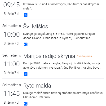
09:45
Ištrauka iš Bruno Ferrero knygos „365 trumpi pasakojimai
sielai“.
Birželio 7 d.
Share
Šv. Mišios
Sekmadienis
10:00
Evangelija pagal Joną 6, 51–58. Homiliją sako kunigas
Jonas Cikana. Transliacija iš Kybartų Eucharistinio
Išganytojo bažnyčios.
Birželio 7 d.
Share
Marijos radijo skrynia
Sekmadienis
/ kartojimas
11:00
Kartoja 2020 metais įrašyta „Ganytojo žodžio“ laida, kurioje
apie tėvo vaidmenį vyskupą Arūną Poniškaitį kalbina buvęs
Marijos radijo programų direktorius, vyskupas Saulius
Birželio 7 d.
Share
Bužauskas.
Ryto malda
Sekmadienis
11:45
Drauge meldžiamės noveną prašant palaimintojo Teofiliaus
Matulionio užtarimo.
Birželio 7 d.
Share