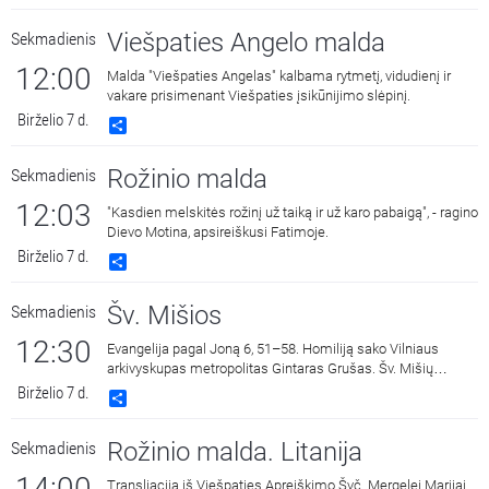
Viešpaties Angelo malda
Sekmadienis
12:00
Malda "Viešpaties Angelas" kalbama rytmetį, vidudienį ir
vakare prisimenant Viešpaties įsikūnijimo slėpinį.
Birželio 7 d.
Share
Rožinio malda
Sekmadienis
12:03
"Kasdien melskitės rožinį už taiką ir už karo pabaigą", - ragino
Dievo Motina, apsireiškusi Fatimoje.
Birželio 7 d.
Share
Šv. Mišios
Sekmadienis
12:30
Evangelija pagal Joną 6, 51–58. Homiliją sako Vilniaus
arkivyskupas metropolitas Gintaras Grušas. Šv. Mišių
transliacija iš Vilniaus Katedros aikštės. Pasaulinis
Birželio 7 d.
Share
Apaštalinis Gailestingumo kongresas prasideda!
Rožinio malda. Litanija
Sekmadienis
14:00
Transliacija iš Viešpaties Apreiškimo Švč. Mergelei Marijai