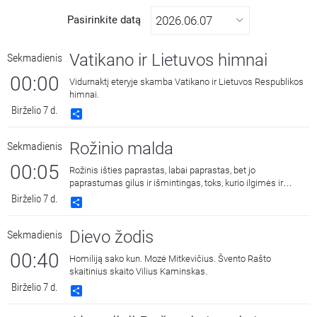
Pasirinkite datą
Vatikano ir Lietuvos himnai
Sekmadienis
00:00
Vidurnaktį eteryje skamba Vatikano ir Lietuvos Respublikos
himnai.
Birželio 7 d.
Share
Rožinio malda
Sekmadienis
00:05
Rožinis išties paprastas, labai paprastas, bet jo
paprastumas gilus ir išmintingas, toks, kurio ilgimės ir
kuriame randame ramybę.
Birželio 7 d.
Share
Dievo žodis
Sekmadienis
00:40
Homiliją sako kun. Mozė Mitkevičius. Švento Rašto
skaitinius skaito Vilius Kaminskas.
Birželio 7 d.
Share