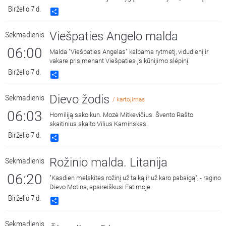
pasaulio leidiniai“ 2018 metais. Skaito Vilius Kaminskas.
Birželio 7 d.
Share
Viešpaties Angelo malda
Sekmadienis
06:00
Malda "Viešpaties Angelas" kalbama rytmetį, vidudienį ir
vakare prisimenant Viešpaties įsikūnijimo slėpinį.
Birželio 7 d.
Share
Dievo žodis
Sekmadienis
/ kartojimas
06:03
Homiliją sako kun. Mozė Mitkevičius. Švento Rašto
skaitinius skaito Vilius Kaminskas.
Birželio 7 d.
Share
Rožinio malda. Litanija
Sekmadienis
06:20
"Kasdien melskitės rožinį už taiką ir už karo pabaigą", - ragino
Dievo Motina, apsireiškusi Fatimoje.
Birželio 7 d.
Share
Sekmadienis