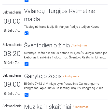
Share
Valandų liturgijos Rytmetinė
Sekmadienis
malda
08:00
Tiesioginė transliacija iš Marijos Radijo studijos Kaune.
Birželio 7 d.
Share
Šventadienio žinia
Sekmadienis
/ kartojimas
08:20
Šventojo Rašto skaitinius aptaria Vilkijos Šv. Jurgio parapijos
klebonas klasikinės filolog. mgr., Šventojo Rašto lic. Linas
Šipavičius. Kalbina Mantvydas Prekevičius.
Birželio 7 d.
Share
Ganytojo žodis
Sekmadienis
/ kartojimas
09:00
Birželio 7–12 d. Vilniuje vyks Pasaulinis Gailestingumo
kongresas. Apie Dievo Gailestingumą ir šį kongresą Vilniaus
arkivyskupą metropolitą Gintarą Grušą kalbina Lietuvos
Birželio 7 d.
Share
Marijos radijo prezidentė Egidija Vaicekauskienė.
Muzika ir skaitiniai
Sekmadienis
/ kartojimas