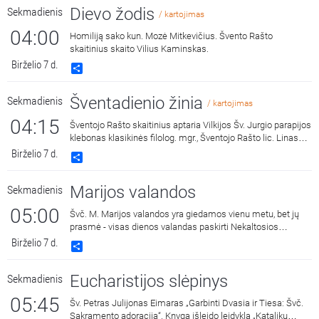
Dievo žodis
Sekmadienis
/ kartojimas
04:00
Homiliją sako kun. Mozė Mitkevičius. Švento Rašto
skaitinius skaito Vilius Kaminskas.
Birželio 7 d.
Share
Šventadienio žinia
Sekmadienis
/ kartojimas
04:15
Šventojo Rašto skaitinius aptaria Vilkijos Šv. Jurgio parapijos
klebonas klasikinės filolog. mgr., Šventojo Rašto lic. Linas
Šipavičius. Kalbina Mantvydas Prekevičius.
Birželio 7 d.
Share
Marijos valandos
Sekmadienis
05:00
Švč. M. Marijos valandos yra giedamos vienu metu, bet jų
prasmė - visas dienos valandas paskirti Nekaltosios
Motinos šlovei.
Birželio 7 d.
Share
Eucharistijos slėpinys
Sekmadienis
05:45
Šv. Petras Julijonas Eimaras „Garbinti Dvasia ir Tiesa: Švč.
Sakramento adoracija“. Knygą išleido leidykla „Katalikų