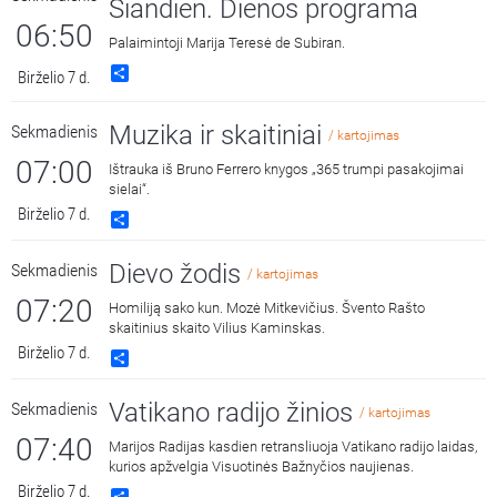
Šiandien. Dienos programa
06:50
Palaimintoji Marija Teresė de Subiran.
Share
Birželio 7 d.
Muzika ir skaitiniai
Sekmadienis
/ kartojimas
07:00
Ištrauka iš Bruno Ferrero knygos „365 trumpi pasakojimai
sielai“.
Birželio 7 d.
Share
Dievo žodis
Sekmadienis
/ kartojimas
07:20
Homiliją sako kun. Mozė Mitkevičius. Švento Rašto
skaitinius skaito Vilius Kaminskas.
Birželio 7 d.
Share
Vatikano radijo žinios
Sekmadienis
/ kartojimas
07:40
Marijos Radijas kasdien retransliuoja Vatikano radijo laidas,
kurios apžvelgia Visuotinės Bažnyčios naujienas.
Birželio 7 d.