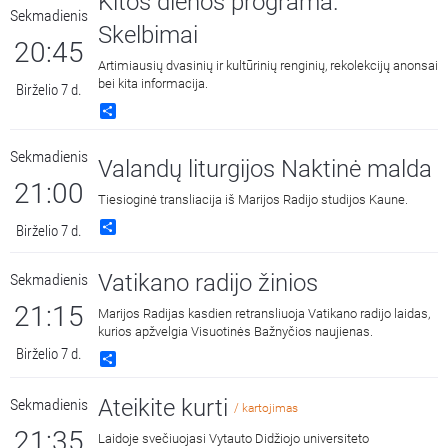
Kitos dienos programa.
Sekmadienis
Skelbimai
20:45
Artimiausių dvasinių ir kultūrinių renginių, rekolekcijų anonsai
bei kita informacija.
Birželio 7 d.
Share
Sekmadienis
Valandų liturgijos Naktinė malda
21:00
Tiesioginė transliacija iš Marijos Radijo studijos Kaune.
Share
Birželio 7 d.
Vatikano radijo žinios
Sekmadienis
21:15
Marijos Radijas kasdien retransliuoja Vatikano radijo laidas,
kurios apžvelgia Visuotinės Bažnyčios naujienas.
Birželio 7 d.
Share
Ateikite kurti
Sekmadienis
/ kartojimas
21:35
Laidoje svečiuojasi Vytauto Didžiojo universiteto