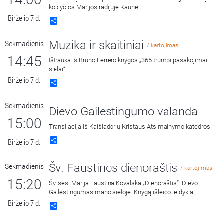
koplyčios Marijos radijuje Kaune
Birželio 7 d.
Share
Muzika ir skaitiniai
Sekmadienis
/ kartojimas
14:45
Ištrauka iš Bruno Ferrero knygos „365 trumpi pasakojimai
sielai“.
Birželio 7 d.
Share
Sekmadienis
Dievo Gailestingumo valanda
15:00
Transliacija iš Kaišiadorių Kristaus Atsimainymo katedros.
Share
Birželio 7 d.
Šv. Faustinos dienoraštis
Sekmadienis
/ kartojimas
15:20
Šv. ses. Marija Faustina Kovalska „Dienoraštis“. Dievo
Gailestingumas mano sieloje. Knygą išleido leidykla
„Katalikų pasaulio leidiniai“, 2014 m.
Birželio 7 d.
Share