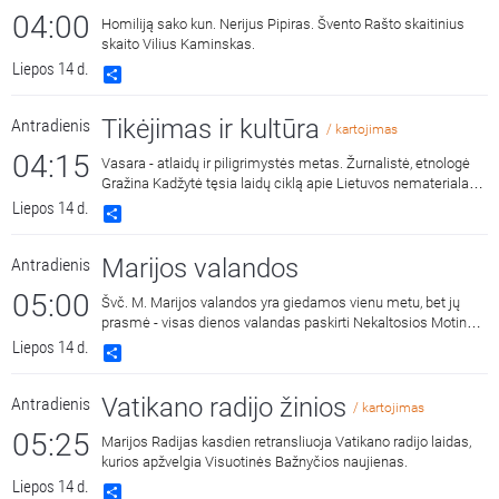
04:00
Homiliją sako kun. Nerijus Pipiras. Švento Rašto skaitinius
skaito Vilius Kaminskas.
Liepos 14 d.
Share
Tikėjimas ir kultūra
Antradienis
/ kartojimas
04:15
Vasara - atlaidų ir piligrimystės metas. Žurnalistė, etnologė
Gražina Kadžytė tęsia laidų ciklą apie Lietuvos nematerialaus
kultūros paveldo vertybių sąvadą. Iš jo net penkios vertybės
Liepos 14 d.
Share
vienaip ar kitaip yra susijusios su atlaidais.
Marijos valandos
Antradienis
05:00
Švč. M. Marijos valandos yra giedamos vienu metu, bet jų
prasmė - visas dienos valandas paskirti Nekaltosios Motinos
šlovei.
Liepos 14 d.
Share
Vatikano radijo žinios
Antradienis
/ kartojimas
05:25
Marijos Radijas kasdien retransliuoja Vatikano radijo laidas,
kurios apžvelgia Visuotinės Bažnyčios naujienas.
Liepos 14 d.
Share