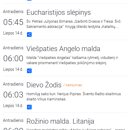
Eucharistijos slėpinys
Antradienis
05:45
Šv. Petras Julijonas Eimaras „Garbinti Dvasia ir Tiesa: Švč.
Sakramento adoracija“. Knygą išleido leidykla „Katalikų
pasaulio leidiniai“ 2018 metais. Skaito Vilius Kaminskas.
Liepos 14 d.
Share
Viešpaties Angelo malda
Antradienis
06:00
Malda "Viešpaties Angelas" kalbama rytmetį, vidudienį ir
vakare prisimenant Viešpaties įsikūnijimo slėpinį.
Liepos 14 d.
Share
Dievo Žodis
Antradienis
/ kartojimas
06:03
Homiliją sako kun. Nerijus Pipiras. Švento Rašto skaitinius
skaito Vilius Kaminskas.
Liepos 14 d.
Share
Rožinio malda. Litanija
Antradienis