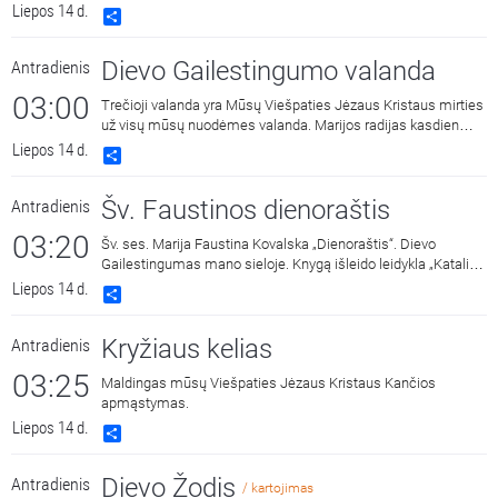
2022 m. Skaito aktorė Aldona Bendoriūtė.
Liepos 14 d.
Share
Dievo Gailestingumo valanda
Antradienis
03:00
Trečioji valanda yra Mūsų Viešpaties Jėzaus Kristaus mirties
už visų mūsų nuodėmes valanda. Marijos radijas kasdien
15:00 ir 3:00 kviečia melstis drauge kalbant Dievo
Liepos 14 d.
Share
Gailestingumo vainikėlį ir litaniją bei pasiklausyti ištraukų iš
šv. Faustinos dienoraščio. 15:00 malda transliuojama iš
Šv. Faustinos dienoraštis
Antradienis
Dievo Gailestingumo šventovės Vilniuje, kur saugomas ir
gerbiamas Gailestingojo Jėzaus paveikslas, nutapytas pagal
03:20
Šv. ses. Marija Faustina Kovalska „Dienoraštis“. Dievo
šv. Faustinos regėjimus.
Gailestingumas mano sieloje. Knygą išleido leidykla „Katalikų
pasaulio leidiniai“, 2014 m.
Liepos 14 d.
Share
Kryžiaus kelias
Antradienis
03:25
Maldingas mūsų Viešpaties Jėzaus Kristaus Kančios
apmąstymas.
Liepos 14 d.
Share
Dievo Žodis
Antradienis
/ kartojimas