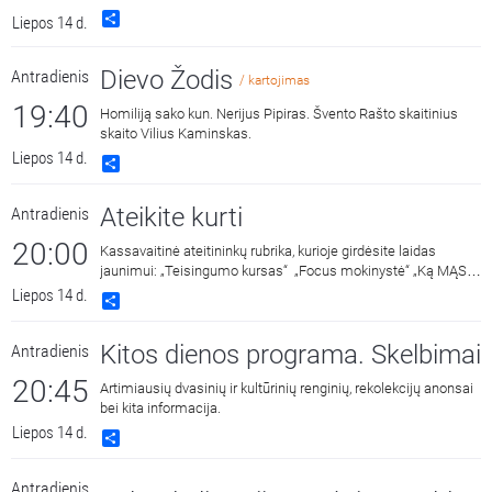
Share
Liepos 14 d.
Dievo Žodis
Antradienis
/ kartojimas
19:40
Homiliją sako kun. Nerijus Pipiras. Švento Rašto skaitinius
skaito Vilius Kaminskas.
Liepos 14 d.
Share
Ateikite kurti
Antradienis
20:00
Kassavaitinė ateitininkų rubrika, kurioje girdėsite laidas
jaunimui: „Teisingumo kursas“ „Focus mokinystė“ „Ką MĄSto
moksleiviai?“ „Apie ugdymą“
Liepos 14 d.
Share
Kitos dienos programa. Skelbimai
Antradienis
20:45
Artimiausių dvasinių ir kultūrinių renginių, rekolekcijų anonsai
bei kita informacija.
Liepos 14 d.
Share
Antradienis