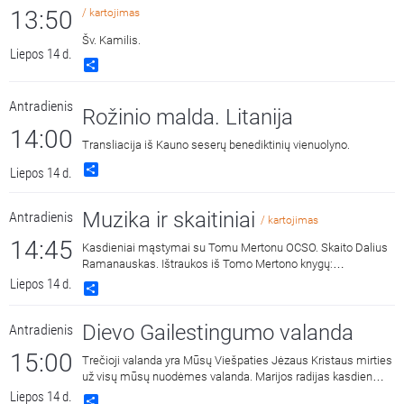
13:50
/ kartojimas
Šv. Kamilis.
Liepos 14 d.
Share
Antradienis
Rožinio malda. Litanija
14:00
Transliacija iš Kauno seserų benediktinių vienuolyno.
Share
Liepos 14 d.
Muzika ir skaitiniai
Antradienis
/ kartojimas
14:45
Kasdieniai mąstymai su Tomu Mertonu OCSO. Skaito Dalius
Ramanauskas. Ištraukos iš Tomo Mertono knygų:
„Septynaukštis kalnas“, išleido „Katalikų pasaulio leidiniai“,
Liepos 14 d.
Share
2011 m. ir „Jonos ženklas“, išleido „Katalikų pasaulio leidiniai“,
2015 m.
Dievo Gailestingumo valanda
Antradienis
15:00
Trečioji valanda yra Mūsų Viešpaties Jėzaus Kristaus mirties
už visų mūsų nuodėmes valanda. Marijos radijas kasdien
15:00 ir 3:00 kviečia melstis drauge kalbant Dievo
Liepos 14 d.
Share