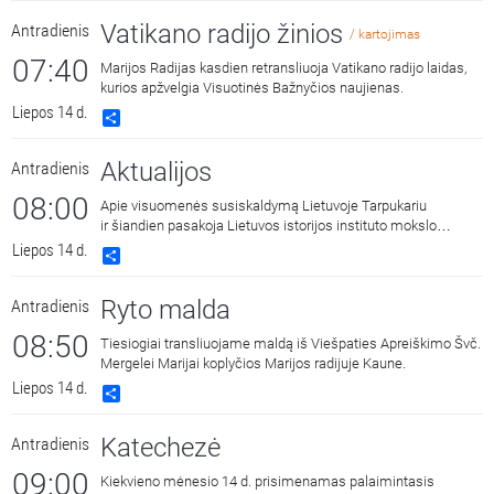
Vatikano radijo žinios
Antradienis
/ kartojimas
07:40
Marijos Radijas kasdien retransliuoja Vatikano radijo laidas,
kurios apžvelgia Visuotinės Bažnyčios naujienas.
Liepos 14 d.
Share
Aktualijos
Antradienis
08:00
Apie visuomenės susiskaldymą Lietuvoje Tarpukariu
ir šiandien pasakoja Lietuvos istorijos instituto mokslo
darbuotojas dr. Artūras Svarauskas. Laidą veda Regina
Liepos 14 d.
Share
Statkuvienė.
Ryto malda
Antradienis
08:50
Tiesiogiai transliuojame maldą iš Viešpaties Apreiškimo Švč.
Mergelei Marijai koplyčios Marijos radijuje Kaune.
Liepos 14 d.
Share
Katechezė
Antradienis
09:00
Kiekvieno mėnesio 14 d. prisimenamas palaimintasis