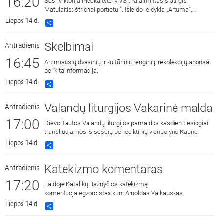
16:20
Ses. Viktorija Plečkaitytė MVS „Palaimintasis Jurgis
Matulaitis: štrichai portretui“. Išleido leidykla „Artuma“,
2022 m. Skaito aktorė Aldona Bendoriūtė.
Liepos 14 d.
Share
Skelbimai
Antradienis
16:45
Artimiausių dvasinių ir kultūrinių renginių, rekolekcijų anonsai
bei kita informacija.
Liepos 14 d.
Share
Valandų liturgijos Vakarinė malda
Antradienis
17:00
Dievo Tautos Valandų liturgijos pamaldos kasdien tiesiogiai
transliuojamos iš seserų benediktinių vienuolyno Kaune.
Liepos 14 d.
Share
Katekizmo komentaras
Antradienis
17:20
Laidoje Katalikų Bažnyčios katekizmą
komentuoja egzorcistas kun. Arnoldas Valkauskas.
Liepos 14 d.
Share