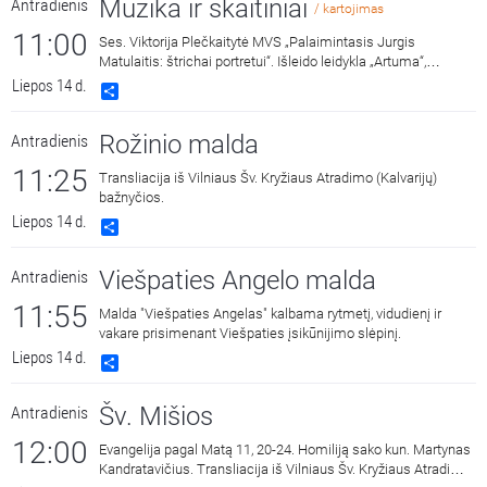
Muzika ir skaitiniai
Antradienis
/ kartojimas
11:00
Ses. Viktorija Plečkaitytė MVS „Palaimintasis Jurgis
Matulaitis: štrichai portretui“. Išleido leidykla „Artuma“,
2022 m. Skaito aktorė Aldona Bendoriūtė.
Liepos 14 d.
Share
Rožinio malda
Antradienis
11:25
Transliacija iš Vilniaus Šv. Kryžiaus Atradimo (Kalvarijų)
bažnyčios.
Liepos 14 d.
Share
Viešpaties Angelo malda
Antradienis
11:55
Malda "Viešpaties Angelas" kalbama rytmetį, vidudienį ir
vakare prisimenant Viešpaties įsikūnijimo slėpinį.
Liepos 14 d.
Share
Šv. Mišios
Antradienis
12:00
Evangelija pagal Matą 11, 20-24. Homiliją sako kun. Martynas
Kandratavičius. Transliacija iš Vilniaus Šv. Kryžiaus Atradimo