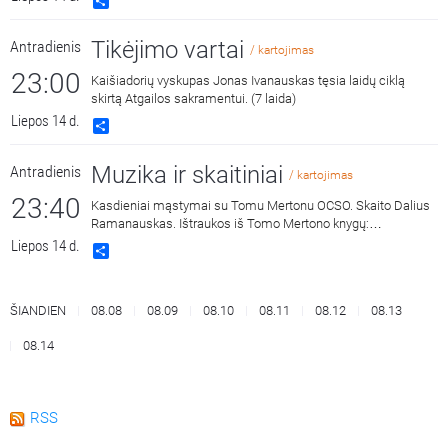
Share
Tikėjimo vartai
Antradienis
/ kartojimas
23:00
Kaišiadorių vyskupas Jonas Ivanauskas tęsia laidų ciklą
skirtą Atgailos sakramentui. (7 laida)
Liepos 14 d.
Share
Muzika ir skaitiniai
Antradienis
/ kartojimas
23:40
Kasdieniai mąstymai su Tomu Mertonu OCSO. Skaito Dalius
Ramanauskas. Ištraukos iš Tomo Mertono knygų:
„Septynaukštis kalnas“, išleido „Katalikų pasaulio leidiniai“,
Liepos 14 d.
Share
2011 m. ir „Jonos ženklas“, išleido „Katalikų pasaulio leidiniai“,
2015 m.
ŠIANDIEN
08.08
08.09
08.10
08.11
08.12
08.13
08.14
RSS