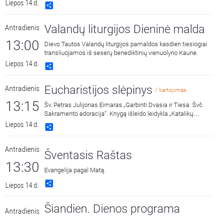
(Kalvarijų) bažnyčios.
Liepos 14 d.
Share
Valandų liturgijos Dieninė malda
Antradienis
13:00
Dievo Tautos Valandų liturgijos pamaldos kasdien tiesiogiai
transliuojamos iš seserų benediktinių vienuolyno Kaune.
Liepos 14 d.
Share
Eucharistijos slėpinys
Antradienis
/ kartojimas
13:15
Šv. Petras Julijonas Eimaras „Garbinti Dvasia ir Tiesa: Švč.
Sakramento adoracija“. Knygą išleido leidykla „Katalikų
pasaulio leidiniai“ 2018 metais. Skaito Vilius Kaminskas.
Liepos 14 d.
Share
Antradienis
Šventasis Raštas
13:30
Evangelija pagal Matą.
Share
Liepos 14 d.
Šiandien. Dienos programa
Antradienis