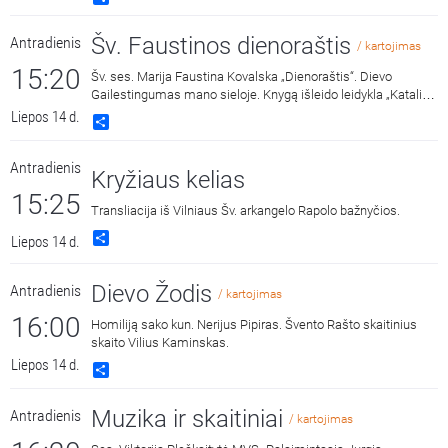
Gailestingumo vainikėlį ir litaniją bei pasiklausyti ištraukų iš
šv. Faustinos dienoraščio. 15:00 malda transliuojama iš
Šv. Faustinos dienoraštis
Antradienis
Dievo Gailestingumo šventovės Vilniuje, kur saugomas ir
/ kartojimas
gerbiamas Gailestingojo Jėzaus paveikslas, nutapytas pagal
15:20
Šv. ses. Marija Faustina Kovalska „Dienoraštis“. Dievo
šv. Faustinos regėjimus.
Gailestingumas mano sieloje. Knygą išleido leidykla „Katalikų
pasaulio leidiniai“, 2014 m.
Liepos 14 d.
Share
Antradienis
Kryžiaus kelias
15:25
Transliacija iš Vilniaus Šv. arkangelo Rapolo bažnyčios.
Share
Liepos 14 d.
Dievo Žodis
Antradienis
/ kartojimas
16:00
Homiliją sako kun. Nerijus Pipiras. Švento Rašto skaitinius
skaito Vilius Kaminskas.
Liepos 14 d.
Share
Muzika ir skaitiniai
Antradienis
/ kartojimas