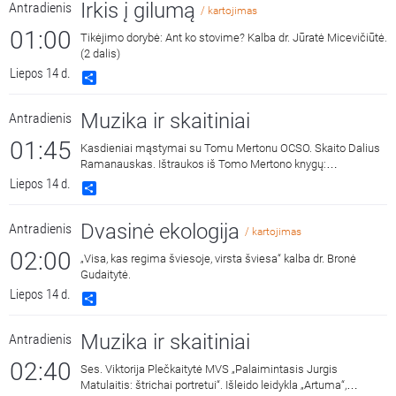
Irkis į gilumą
Antradienis
/ kartojimas
01:00
Tikėjimo dorybė: Ant ko stovime? Kalba dr. Jūratė Micevičiūtė.
(2 dalis)
Liepos 14 d.
Share
Muzika ir skaitiniai
Antradienis
01:45
Kasdieniai mąstymai su Tomu Mertonu OCSO. Skaito Dalius
Ramanauskas. Ištraukos iš Tomo Mertono knygų:
„Septynaukštis kalnas“, išleido „Katalikų pasaulio leidiniai“,
Liepos 14 d.
Share
2011 m. ir „Jonos ženklas“, išleido „Katalikų pasaulio leidiniai“,
2015 m.
Dvasinė ekologija
Antradienis
/ kartojimas
02:00
„Visa, kas regima šviesoje, virsta šviesa“ kalba dr. Bronė
Gudaitytė.
Liepos 14 d.
Share
Muzika ir skaitiniai
Antradienis
02:40
Ses. Viktorija Plečkaitytė MVS „Palaimintasis Jurgis
Matulaitis: štrichai portretui“. Išleido leidykla „Artuma“,