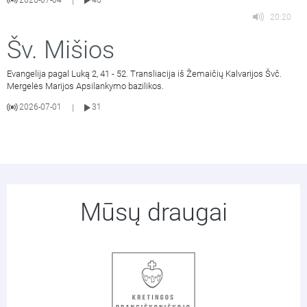
2026-07-04
46
|
20:20
Šv. Mišios
Evangelija pagal Luką 2, 41 - 52. Transliacija iš Žemaičių Kalvarijos Švč.
Mergelės Marijos Apsilankymo bazilikos.
2026-07-01
31
|
Mūsų draugai