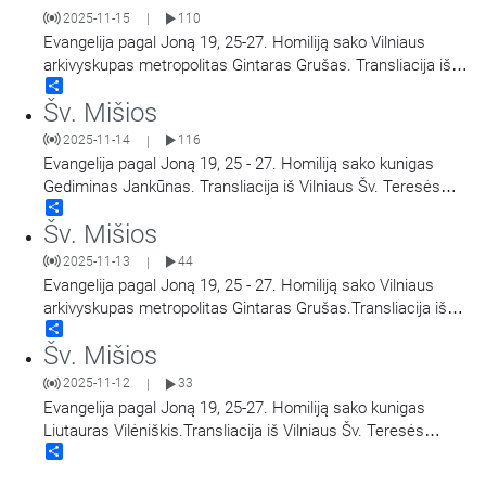
2025-11-15
110
|
Evangelija pagal Joną 19, 25-27. Homiliją sako Vilniaus
arkivyskupas metropolitas Gintaras Grušas. Transliacija iš
Share
Vilniaus Šv. Teresės bažnyčios. Aušros Vartų Švč. Mergelės
Šv. Mišios
Marijos Gailestingumo Motinos atlaidai.
2025-11-14
116
|
Evangelija pagal Joną 19, 25 - 27. Homiliją sako kunigas
Gediminas Jankūnas. Transliacija iš Vilniaus Šv. Teresės
Share
bažnyčios. Aušros Vartų Švč. Mergelės Marijos
Šv. Mišios
Gailestingumo Motinos atlaidai.
2025-11-13
44
|
Evangelija pagal Joną 19, 25 - 27. Homiliją sako Vilniaus
arkivyskupas metropolitas Gintaras Grušas.Transliacija iš
Share
Vilniaus Šv. Teresės bažnyčios. Aušros Vartų Švč. Mergelės
Šv. Mišios
Marijos Gailestingumo Motinos atlaidai.
2025-11-12
33
|
Evangelija pagal Joną 19, 25-27. Homiliją sako kunigas
Liutauras Vilėniškis.Transliacija iš Vilniaus Šv. Teresės
Share
bažnyčios. Aušros Vartų Švč. Mergelės Marijos
Gailestingumo Motinos atlaidai.