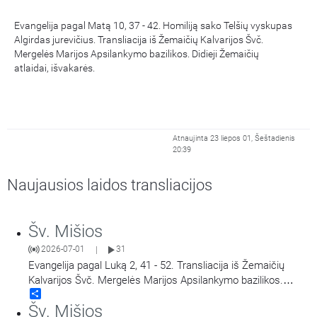
Evangelija pagal Matą 10, 37 - 42. Homiliją sako Telšių vyskupas
Algirdas jurevičius. Transliacija iš Žemaičių Kalvarijos Švč.
Mergelės Marijos Apsilankymo bazilikos. Didieji Žemaičių
atlaidai, išvakarės.
Atnaujinta 23 liepos 01, Šeštadienis
20:39
Naujausios laidos transliacijos
Šv. Mišios
2026-07-01
31
|
Evangelija pagal Luką 2, 41 - 52. Transliacija iš Žemaičių
Kalvarijos Švč. Mergelės Marijos Apsilankymo bazilikos.
Share
Didieji Žemaičių Kalvarijos atllaidai. Šv. Mišias aukoja arkiv.
Šv. Mišios
Georg Gänswein, vysk. Jonas Ivanauskas.