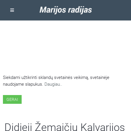
ŠIOJE SVETAINĖJE NAUDOJAMI
SLAPUKAI
Siekdami užtikrinti sklandų svetainės veikimą, svetainėje
naudojame slapukus.
Daugiau..
GERAI
Didieji Žemaičių Kalvarijos