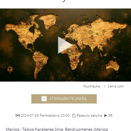
Nuotrauka:
/
Canva.com
ATSISIŲSKITE ĮRAŠĄ
2024-07-26 Penktadienis 20:00
Pasaulio sakykla
58
Marijos - Taikos Karalienės žinia. Bendruomenės „Marijos