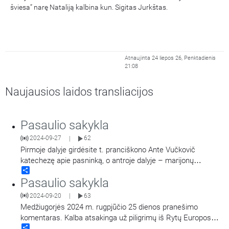
šviesa“ narę Nataliją kalbina kun. Sigitas Jurkštas.
Atnaujinta 24 liepos 26, Penktadienis
21:08
Naujausios laidos transliacijos
Pasaulio sakykla
2024-09-27
62
|
Pirmoje dalyje girdėsite t. pranciškono Ante Vučkovič
katechezę apie pasninką, o antroje dalyje – marijonų
Share
generalinio vikaro t. Tomaš Novaček katechezę „Atnaujintojo
Pasaulio sakykla
misija: kad visi būtų viena“.
2024-09-20
63
|
Medžiugorjės 2024 m. rugpjūčio 25 dienos pranešimo
komentaras. Kalba atsakinga už piligrimų iš Rytų Europos
Share
šalių priėmimą Medžiugorėje Teresė Gažiova, verčia Eglė