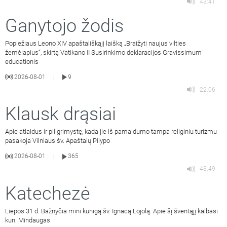
43:41
Ganytojo žodis
Popiežiaus Leono XIV apaštališkąjį laišką „Braižyti naujus vilties
žemėlapius“, skirtą Vatikano II Susirinkimo deklaracijos Gravissimum
educationis
2026-08-01
9
|
22:06
Klausk drąsiai
Apie atlaidus ir piligrimystę, kada jie iš pamaldumo tampa religiniu turizmu
pasakoja Vilniaus šv. Apaštalų Pilypo
2026-08-01
365
|
43:49
Katechezė
Liepos 31 d. Bažnyčia mini kunigą šv. Ignacą Lojolą. Apie šį šventąjį kalbasi
kun. Mindaugas