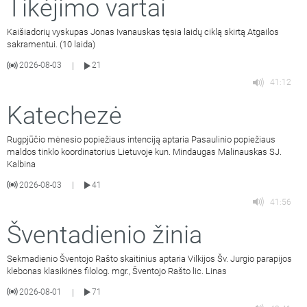
Tikėjimo vartai
Kaišiadorių vyskupas Jonas Ivanauskas tęsia laidų ciklą skirtą Atgailos
sakramentui. (10 laida)
2026-08-03
21
|
41:12
Katechezė
Rugpjūčio mėnesio popiežiaus intenciją aptaria Pasaulinio popiežiaus
maldos tinklo koordinatorius Lietuvoje kun. Mindaugas Malinauskas SJ.
Kalbina
2026-08-03
41
|
41:56
Šventadienio žinia
Sekmadienio Šventojo Rašto skaitinius aptaria Vilkijos Šv. Jurgio parapijos
klebonas klasikinės filolog. mgr., Šventojo Rašto lic. Linas
2026-08-01
71
|