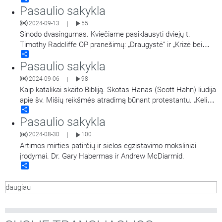
Pasaulio sakykla
Ozolinčiūtė. Girdėsite ištrauką iš Marijos radijo knygos
„Taikos Karalienės pranešimai Medžiugorjėjė“.
2024-09-13
55
|
Sinodo dvasingumas. Kviečiame pasiklausyti dviejų t.
Timothy Radcliffe OP pranešimų: „Draugystė“ ir „Krizė bei
Share
Jeruzalės susirinkimas“. Įrašas iš rekolekcijų sinodo
Pasaulio sakykla
dalyviams.
2024-09-06
98
|
Kaip katalikai skaito Bibliją. Skotas Hanas (Scott Hahn) liudija
apie šv. Mišių reikšmės atradimą būnant protestantu. „Kelias
Share
į Emausą“ tinklalaidės vertimas. Įgarsino Jonas Lamauskas.
Pasaulio sakykla
2024-08-30
100
|
Artimos mirties patirčių ir sielos egzistavimo moksliniai
įrodymai. Dr. Gary Habermas ir Andrew McDiarmid.
Share
daugiau