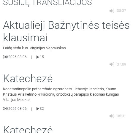
SUSIJĘ TRANSLIACIJOS
35:37
Aktualieji Bažnytinės teisės
klausimai
Laidą veda kun. Virginijus Veprauskas.
2026-08-06
15
|
37:09
Katechezė
Konstantinopolio patriarchato egzarchato Lietuvoje kancleris, Kauno
Kristaus Prisikėlimo krikščionių ortodoksų parapijos klebonas kunigas
Vitalijus Mockus
2026-08-06
32
|
35:31
Katechezė