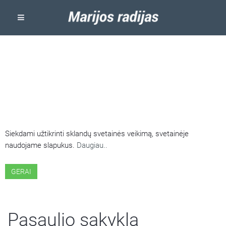
ŠIOJE SVETAINĖJE NAUDOJAMI
SLAPUKAI
Siekdami užtikrinti sklandų svetainės veikimą, svetainėje
naudojame slapukus.
Daugiau..
GERAI
Pasaulio sakykla