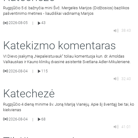
Rugpjūčio 5 d. bažnyčia mini Švč. Mergelės Marijos (Didžiosios) bazilikos
pašventinimo metines - liaudiškai vadinamą Marijos
2026-08-05
43
|
38:43
Katekizmo komentaras
VI Dievo įsakymą „Nepaleistuvauk“ toliau komentuoja kun. dr. Arnoldas
Valkauskas ir Kauno klinikų dvasinė asistentė Svetlana Adler-Mikulėnienė.
2026-08-04
115
|
32:40
Katechezė
Rugpjūčio 4 dieną minime šv. Joną Mariją Vianėjų. Apie šį šventąjį bei tai, ko
kiekvienas
2026-08-04
68
|
41:01