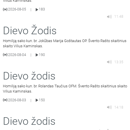
Vilius Kaminskas.
2026-08-05
183
|
11:48
Dievo Žodis
Homiliją sako kun. br. Jokūbas Marija Goštautas OP. Švento Rašto skaitinius
skaito Vilius Kaminskas.
2026-08-04
190
|
13:35
Dievo žodis
Homiliją sako kun. br. Rolandas Taučius OFM. Švento Rašto skaitinius skaito
Vilius Kaminskas.
2026-08-03
150
|
14:18
Dievo žodis