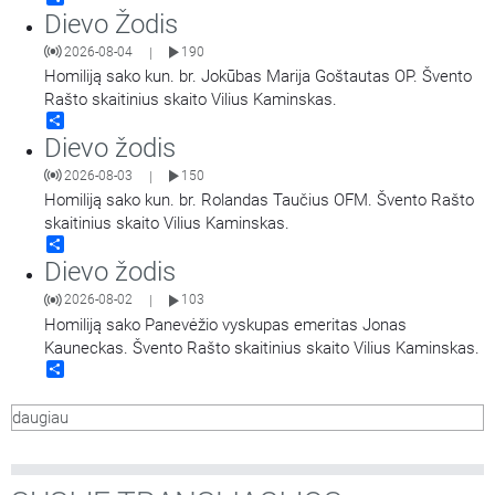
Dievo Žodis
2026-08-04
190
|
Homiliją sako kun. br. Jokūbas Marija Goštautas OP. Švento
Rašto skaitinius skaito Vilius Kaminskas.
Share
Dievo žodis
2026-08-03
150
|
Homiliją sako kun. br. Rolandas Taučius OFM. Švento Rašto
skaitinius skaito Vilius Kaminskas.
Share
Dievo žodis
2026-08-02
103
|
Homiliją sako Panevėžio vyskupas emeritas Jonas
Kauneckas. Švento Rašto skaitinius skaito Vilius Kaminskas.
Share
daugiau