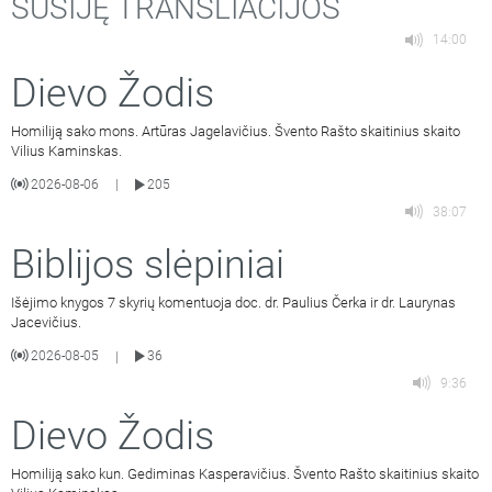
SUSIJĘ TRANSLIACIJOS
14:00
Dievo Žodis
Homiliją sako mons. Artūras Jagelavičius. Švento Rašto skaitinius skaito
Vilius Kaminskas.
2026-08-06
205
|
38:07
Biblijos slėpiniai
Išėjimo knygos 7 skyrių komentuoja doc. dr. Paulius Čerka ir dr. Laurynas
Jacevičius.
2026-08-05
36
|
9:36
Dievo Žodis
Homiliją sako kun. Gediminas Kasperavičius. Švento Rašto skaitinius skaito