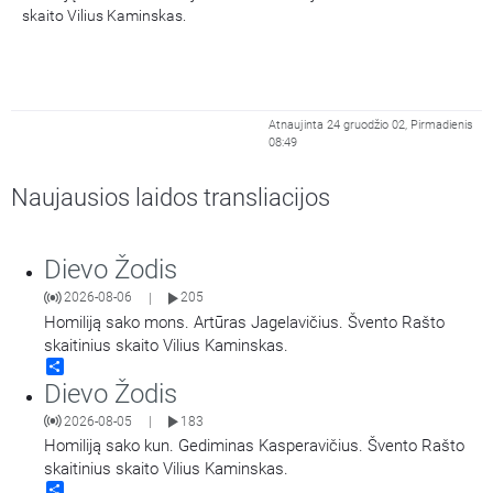
skaito Vilius Kaminskas.
Atnaujinta 24 gruodžio 02, Pirmadienis
08:49
Naujausios laidos transliacijos
Dievo Žodis
2026-08-06
205
|
Homiliją sako mons. Artūras Jagelavičius. Švento Rašto
skaitinius skaito Vilius Kaminskas.
Share
Dievo Žodis
2026-08-05
183
|
Homiliją sako kun. Gediminas Kasperavičius. Švento Rašto
skaitinius skaito Vilius Kaminskas.
Share