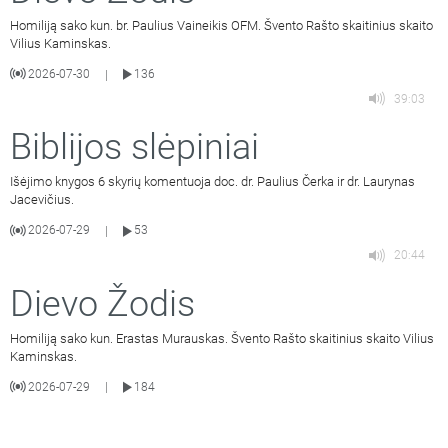
Homiliją sako kun. br. Paulius Vaineikis OFM. Švento Rašto skaitinius skaito
Vilius Kaminskas.
2026-07-30
136
|
39:03
Biblijos slėpiniai
Išėjimo knygos 6 skyrių komentuoja doc. dr. Paulius Čerka ir dr. Laurynas
Jacevičius.
2026-07-29
53
|
20:44
Dievo Žodis
Homiliją sako kun. Erastas Murauskas. Švento Rašto skaitinius skaito Vilius
Kaminskas.
2026-07-29
184
|