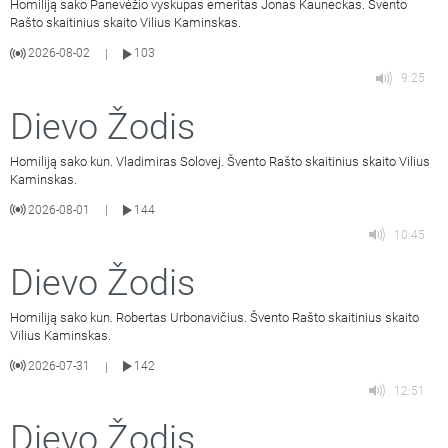
Homiliją sako Panevėžio vyskupas emeritas Jonas Kauneckas. Švento
Rašto skaitinius skaito Vilius Kaminskas.
2026-08-02
103
|
9:25
Dievo Žodis
Homiliją sako kun. Vladimiras Solovej. Švento Rašto skaitinius skaito Vilius
Kaminskas.
2026-08-01
144
|
10:45
Dievo Žodis
Homiliją sako kun. Robertas Urbonavičius. Švento Rašto skaitinius skaito
Vilius Kaminskas.
2026-07-31
142
|
12:51
Dievo Žodis