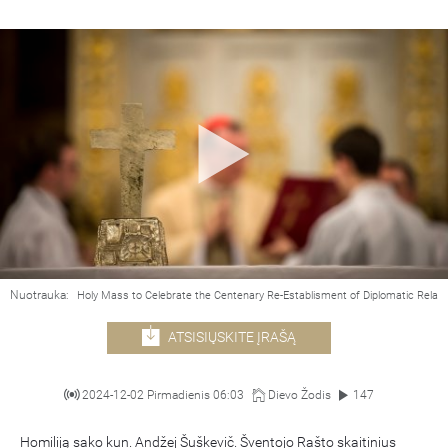
Nuotrauka:
Holy Mass to Celebrate the Centenary Re-Establisment of Diplomatic Relat
ATSISIŲSKITE ĮRAŠĄ
2024-12-02 Pirmadienis 06:03
Dievo Žodis
147
Homiliją sako kun. Andžej Šuškevič. Šventojo Rašto skaitinius