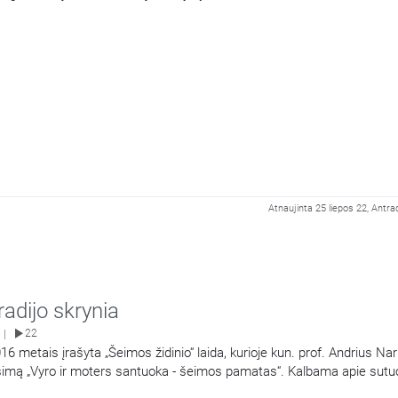
Atnaujinta 25 liepos 22, Antra
radijo skrynia
22
|
6 metais įrašyta „Šeimos židinio“ laida, kurioje kun. prof. Andrius N
šimą „Vyro ir moters santuoka - šeimos pamatas“. Kalbama apie sutuo
 šventumą.