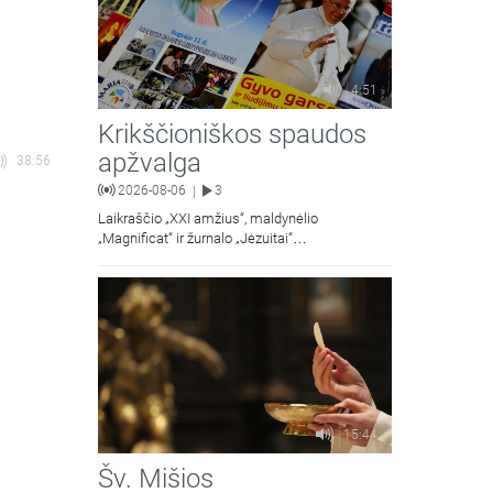
4:51
Krikščioniškos spaudos
apžvalga
38:56
2026-08-06
3
|
Laikraščio „XXI amžius“, maldynėlio
„Magnificat“ ir žurnalo „Jėzuitai“
naujųjų numerių apžvalgos.
15:44
Šv. Mišios