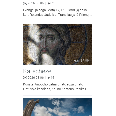
2026-08-06
32
|
Evangelija pagal Matą 17, 1-9. Homiliją sako
kun. Rolandas Judeikis. Transliacija iš Prienų
Kristaus Apsireiškimo bažnyčios.
37:09
Katechezė
2026-08-06
44
|
Konstantinopolio patriarchato egzarchato
Lietuvoje kancleris, Kauno Kristaus Prisikėlimo
krikščionių ortodoksų parapijos klebonas
kunigas Vitalijus Mockus pasakoja apie
Kristaus Atsimainymo šventę.