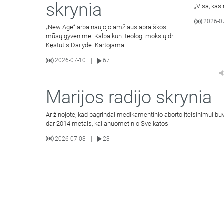
skrynia
„Visa, kas
2026-0
„New Age“ arba naujojo amžiaus apraiškos
mūsų gyvenime. Kalba kun. teolog. mokslų dr.
Kęstutis Dailydė. Kartojama
2026-07-10
67
|
Marijos radijo skrynia
Ar žinojote, kad pagrindai medikamentinio aborto įteisinimui bu
dar 2014 metais, kai anuometinio Sveikatos
2026-07-03
23
|