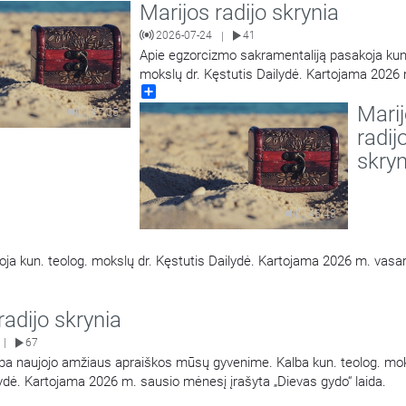
Marijos radijo skrynia
2026-07-24
41
|
Apie egzorcizmo sakramentaliją pasakoja kun.
mokslų dr. Kęstutis Dailydė. Kartojama 2026
Share
kovą įrašyta „Dievas gydo“ laida.
Mari
47:05
radij
skryn
46:43
ja kun. teolog. mokslų dr. Kęstutis Dailydė. Kartojama 2026 m. vasar
radijo skrynia
67
|
ba naujojo amžiaus apraiškos mūsų gyvenime. Kalba kun. teolog. mok
ydė. Kartojama 2026 m. sausio mėnesį įrašyta „Dievas gydo“ laida.