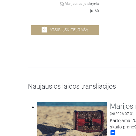
Marijos radijo skrynia
60
ATSISIŲSKITE ĮRAŠĄ
Naujausios laidos transliacijos
Marijos 
2026-07-31
Kartojama 201
skaito prane
Share
pašaukimą į