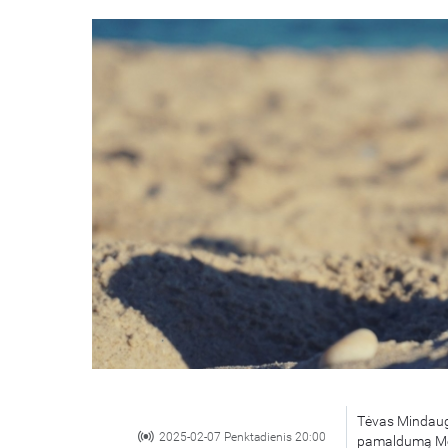
Tėvas Mindauga
2025-02-07 Penktadienis 20:00
pamaldumą Merg