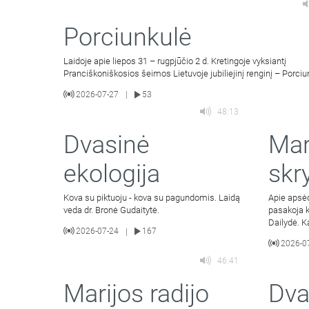
Porciunkulė
Laidoje apie liepos 31 – rugpjūčio 2 d. Kretingoje vyksiantį
Pranciškoniškosios šeimos Lietuvoje jubiliejinį renginį – Porci
2026-07-27
53
|
48:13
Dvasinė
Mar
ekologija
skr
Kova su piktuoju - kova su pagundomis. Laidą
Apie apsė
veda dr. Bronė Gudaitytė.
pasakoja k
Dailydė. 
2026-07-24
167
|
2026-0
46:41
Marijos radijo
Dva