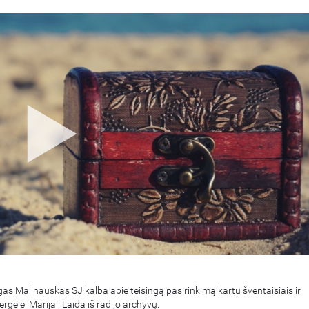
s Malinauskas SJ kalba apie teisingą pasirinkimą kartu šventaisiais ir
elei Marijai. Laida iš radijo archyvų.