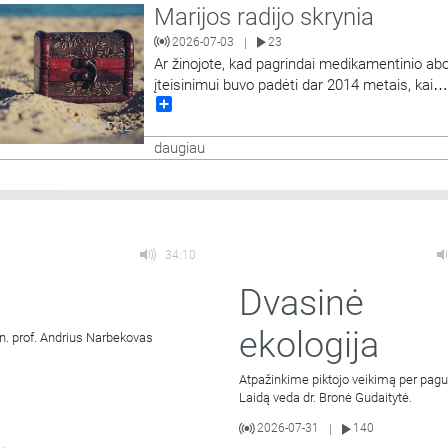
Marijos radijo skrynia
2026-07-03
23
|
Ar žinojote, kad pagrindai medikamentinio ab
įteisinimui buvo padėti dar 2014 metais, kai
Share
anuometinio Sveikatos apsaugos ministro bu
patvirtintas naujas nėštumo nutraukimo tvar
37:02
aprašas, kuriame buvo įvesta nauja nuostata 
daugiau
medikamentinis abortas. Apie šios nuostatos 
moralinius, sveikatos bei teisinius aspektus
34:10
Dvasinė
ekologija
un. prof. Andrius Narbekovas
Atpažinkime piktojo veikimą per pag
Laidą veda dr. Bronė Gudaitytė.
2026-07-31
140
|