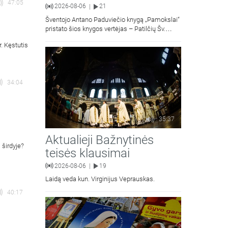
47:05
2026-08-06
21
|
Šventojo Antano Paduviečio knygą „Pamokslai“
pristato šios knygos vertėjas – Patilčių Šv.
Petro Išvadavimo parapijos klebonas, kun.
. Kęstutis
moralinės teologijos dr. Algirdas Petras
34:04
35:37
Aktualieji Bažnytinės
 širdyje?
teisės klausimai
2026-08-06
19
|
Laidą veda kun. Virginijus Veprauskas.
40:17