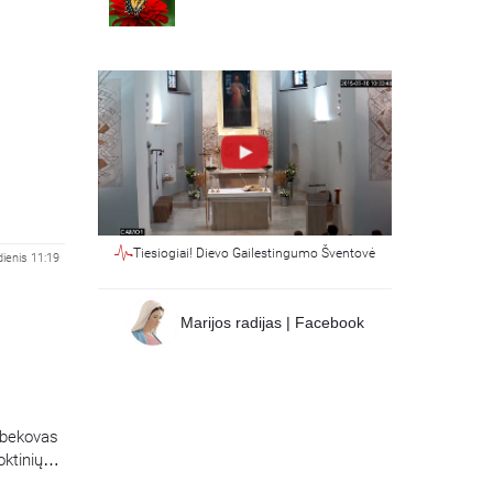
Tiesiogiai! Dievo Gailestingumo Šventovė
dienis 11:19
Marijos radijas | Facebook
arbekovas
ktinių