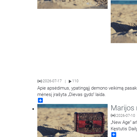
34:10
2026-07-17
110
|
Apie apsėdimus, ypatingąjį demono veikimą pasako
mėnesį įrašyta „Dievas gydo“ laida.
Share
Marijos 
2026-07-10
„New Age“ ar
Kęstutis Dail
Share