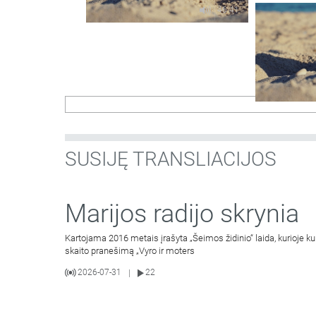
46:41
SUSIJĘ TRANSLIACIJOS
Marijos radijo skrynia
Kartojama 2016 metais įrašyta „Šeimos židinio“ laida, kurioje k
skaito pranešimą „Vyro ir moters
2026-07-31
22
|