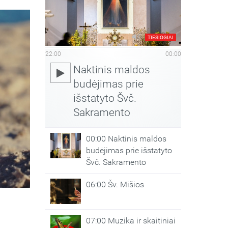
TIESIOGIAI
22:00
00:00
Naktinis maldos
budėjimas prie
išstatyto Švč.
Sakramento
00:00 Naktinis maldos
budėjimas prie išstatyto
Švč. Sakramento
06:00 Šv. Mišios
07:00 Muzika ir skaitiniai