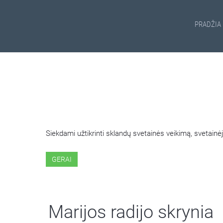
PRADŽIA
ŠIOJE SVETAINĖJE NAUDOJ
Siekdami užtikrinti sklandų svetainės veikimą, svetai
GERAI
Marijos radijo skrynia