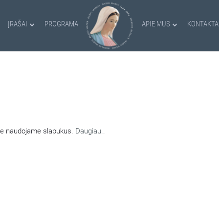
ĮRAŠAI
PROGRAMA
APIE MUS
KONTAKTA
AMI SLAPUKAI
nėje naudojame slapukus.
Daugiau..