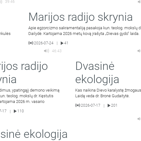
39:46
Marijos radijo skrynia
Apie egzorcizmo sakramentaliją pasakoja kun. teolog. mokslų dr
unkulės
Dailydė. Kartojama 2026 metų kovą įrašyta „Dievas gydo“ laida.
2026-07-24
41
|
46:43
ijos radijo
Dvasinė
ynia
ekologija
dimus, ypatingąjį demono veikimą
Kas naikina Dievo karalystę žmogaus
un. teolog. mokslų dr. Kęstutis
Laidą veda dr. Bronė Gudaitytė.
Kartojama 2026 m. vasario
2026-07-17
201
|
7-17
110
|
sinė ekologija