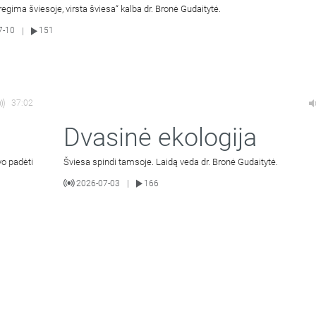
 regima šviesoje, virsta šviesa“ kalba dr. Bronė Gudaitytė.
7-10
151
|
37:02
Dvasinė ekologija
vo padėti
Šviesa spindi tamsoje. Laidą veda dr. Bronė Gudaitytė.
2026-07-03
166
|