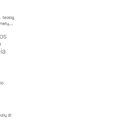
 teolog.
 metų
jos
o
ia
io
slų dr.