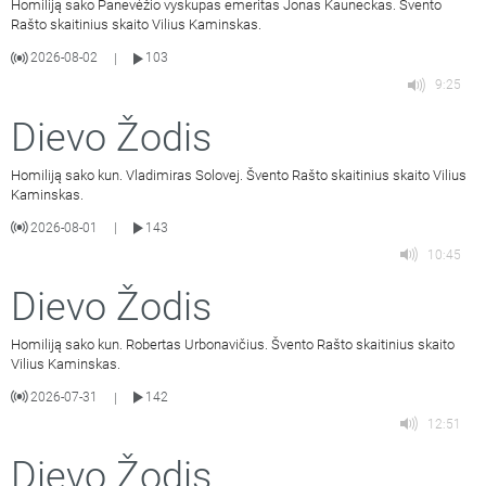
Homiliją sako Panevėžio vyskupas emeritas Jonas Kauneckas. Švento
Rašto skaitinius skaito Vilius Kaminskas.
2026-08-02
103
|
9:25
Dievo Žodis
Homiliją sako kun. Vladimiras Solovej. Švento Rašto skaitinius skaito Vilius
Kaminskas.
2026-08-01
143
|
10:45
Dievo Žodis
Homiliją sako kun. Robertas Urbonavičius. Švento Rašto skaitinius skaito
Vilius Kaminskas.
2026-07-31
142
|
12:51
Dievo Žodis