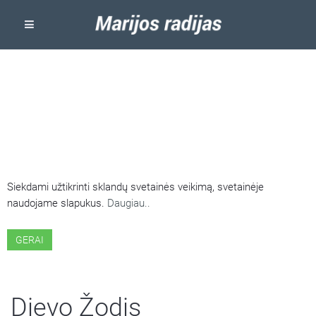
ŠIOJE SVETAINĖJE NAUDOJAMI
SLAPUKAI
Siekdami užtikrinti sklandų svetainės veikimą, svetainėje
naudojame slapukus.
Daugiau..
GERAI
Dievo Žodis