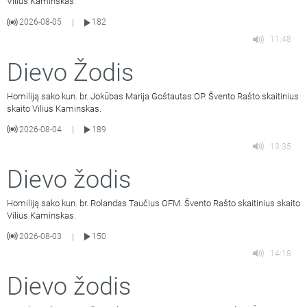
Vilius Kaminskas.
2026-08-05
182
|
11:48
Dievo Žodis
Homiliją sako kun. br. Jokūbas Marija Goštautas OP. Švento Rašto skaitinius
skaito Vilius Kaminskas.
2026-08-04
189
|
13:35
Dievo žodis
Homiliją sako kun. br. Rolandas Taučius OFM. Švento Rašto skaitinius skaito
Vilius Kaminskas.
2026-08-03
150
|
14:18
Dievo žodis