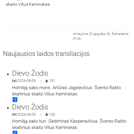
skaito Vilius Kaminskas.
Atnaujinta 25 gegužės 03, Šeštadienis
07:26
Naujausios laidos transliacijos
Dievo Žodis
2026-08-06
181
|
Homiliją sako mons. Artūras Jagelavičius. Švento Rašto
skaitinius skaito Vilius Kaminskas.
Share
Dievo Žodis
2026-08-05
182
|
Homiliją sako kun. Gediminas Kasperavičius. Švento Rašto
skaitinius skaito Vilius Kaminskas.
Share