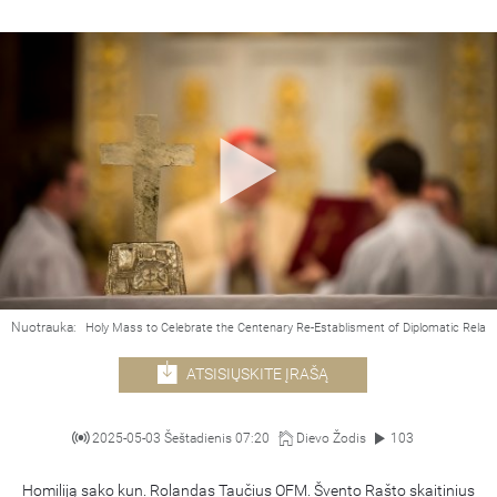
Nuotrauka:
Holy Mass to Celebrate the Centenary Re-Establisment of Diplomatic Relat
ATSISIŲSKITE ĮRAŠĄ
2025-05-03 Šeštadienis 07:20
Dievo Žodis
103
Homiliją sako kun. Rolandas Taučius OFM. Švento Rašto skaitinius