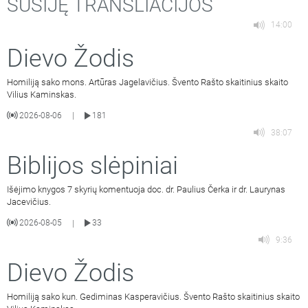
SUSIJĘ TRANSLIACIJOS
14:00
Dievo Žodis
Homiliją sako mons. Artūras Jagelavičius. Švento Rašto skaitinius skaito
Vilius Kaminskas.
2026-08-06
181
|
38:07
Biblijos slėpiniai
Išėjimo knygos 7 skyrių komentuoja doc. dr. Paulius Čerka ir dr. Laurynas
Jacevičius.
2026-08-05
33
|
9:36
Dievo Žodis
Homiliją sako kun. Gediminas Kasperavičius. Švento Rašto skaitinius skaito