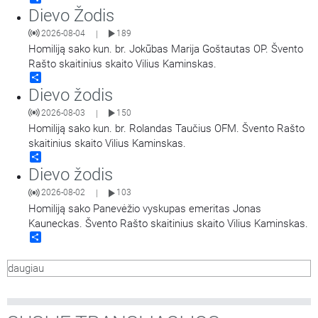
Dievo Žodis
2026-08-04
189
|
Homiliją sako kun. br. Jokūbas Marija Goštautas OP. Švento
Rašto skaitinius skaito Vilius Kaminskas.
Share
Dievo žodis
2026-08-03
150
|
Homiliją sako kun. br. Rolandas Taučius OFM. Švento Rašto
skaitinius skaito Vilius Kaminskas.
Share
Dievo žodis
2026-08-02
103
|
Homiliją sako Panevėžio vyskupas emeritas Jonas
Kauneckas. Švento Rašto skaitinius skaito Vilius Kaminskas.
Share
daugiau