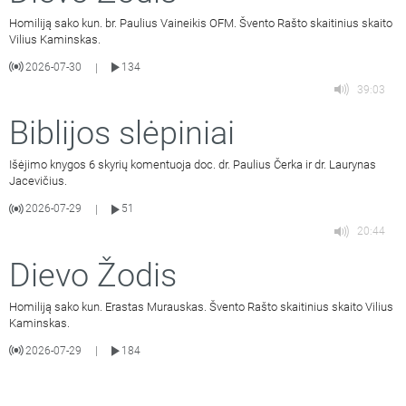
Homiliją sako kun. br. Paulius Vaineikis OFM. Švento Rašto skaitinius skaito
Vilius Kaminskas.
2026-07-30
134
|
39:03
Biblijos slėpiniai
Išėjimo knygos 6 skyrių komentuoja doc. dr. Paulius Čerka ir dr. Laurynas
Jacevičius.
2026-07-29
51
|
20:44
Dievo Žodis
Homiliją sako kun. Erastas Murauskas. Švento Rašto skaitinius skaito Vilius
Kaminskas.
2026-07-29
184
|