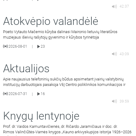
42:37
Atokvėpio valandėlė
Poeto Vytauto Mačernio kūryba dalinasi Maironio lietuvių literatūros
muziejaus išeivių rašytojų gyvenimo ir kūrybos tyrinėtoja
2026-08-01
23
|
43:09
Aktualijos
Apie naujausius telefoninių sukčių būdus apsimetant įvairių valstybinių
institucijų darbuotojais pasakoja VšĮ Centro poliklinikos komunikacijos ir
2026-07-31
16
|
39:59
Knygų lentynoje
Prof. dr. Vaidos Kamuntavičienės, dr. Ričardo Jaramičiaus ir doc. dr.
Rimos Valinčiūtės-Varnės knygos „Kauno arkivyskupijos istorija 1926–2026