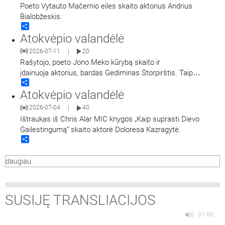
Poeto Vytauto Mačernio eiles skaito aktorius Andrius
Bialobžeskis.
Share
Atokvėpio valandėlė
2026-07-11
20
|
Rašytojo, poeto Jono Meko kūrybą skaito ir
įdainuoja aktorius, bardas Gediminas Storpirštis. Taip
Share
pat girdime kūrinius pagal Jono Meko žodžius iš Gedimino
Atokvėpio valandėlė
Storpirščio dainų rinkinio „Šaknys“.
2026-07-04
40
|
Ištraukas iš Chris Alar MIC knygos „Kaip suprasti Dievo
Gailestingumą“ skaito aktorė Doloresa Kazragytė.
Share
daugiau
SUSIJĘ TRANSLIACIJOS
31:06