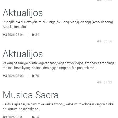
36:03
Aktualijos
Rugpjūčio 4 d. Bažnyčia mini kunigą, šv. Joną Mariją Vianėjų (Arso kleboną).
Apie kelionę šio
2026-08-04
34
|
30:54
Aktualijos
Vakarų pasaulyje plinta vegetarizmo, veganizmo idėjos, žmonės sąmoningai
renkasi bevaikystę. Kokias ideologijas atspindi šie pasirinkimai
2026-08-03
78
|
37:33
Musica Sacra
Laidoje apie tai, kaip muzika veikia žmogų, kalba muzikologė ir vargonininkė
dr. Danutė Kalavinskaitė.
2026-08-01
14
|