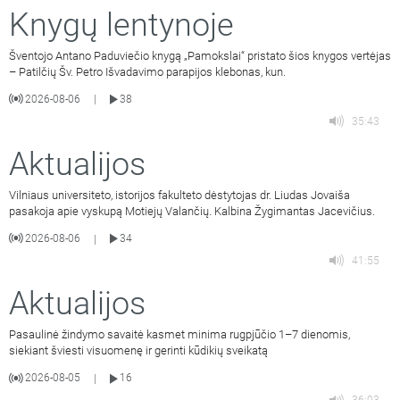
Knygų lentynoje
Šventojo Antano Paduviečio knygą „Pamokslai“ pristato šios knygos vertėjas
– Patilčių Šv. Petro Išvadavimo parapijos klebonas, kun.
2026-08-06
38
|
35:43
Aktualijos
Vilniaus universiteto, istorijos fakulteto dėstytojas dr. Liudas Jovaiša
pasakoja apie vyskupą Motiejų Valančių. Kalbina Žygimantas Jacevičius.
2026-08-06
34
|
41:55
Aktualijos
Pasaulinė žindymo savaitė kasmet minima rugpjūčio 1–7 dienomis,
siekiant šviesti visuomenę ir gerinti kūdikių sveikatą
2026-08-05
16
|