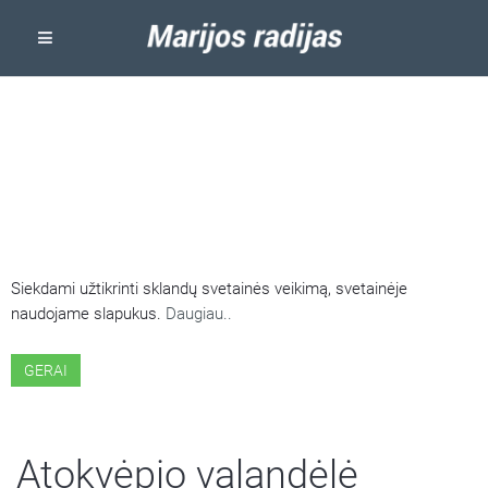
ŠIOJE SVETAINĖJE NAUDOJAMI
SLAPUKAI
Siekdami užtikrinti sklandų svetainės veikimą, svetainėje
naudojame slapukus.
Daugiau..
GERAI
Atokvėpio valandėlė