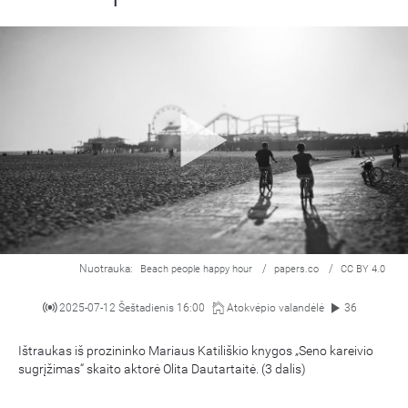
Nuotrauka:
/
/
Beach people happy hour
papers.co
CC BY 4.0
2025-07-12 Šeštadienis 16:00
Atokvėpio valandėlė
36
Ištraukas iš prozininko Mariaus Katiliškio knygos „Seno kareivio
sugrįžimas“ skaito aktorė Olita Dautartaitė. (3 dalis)