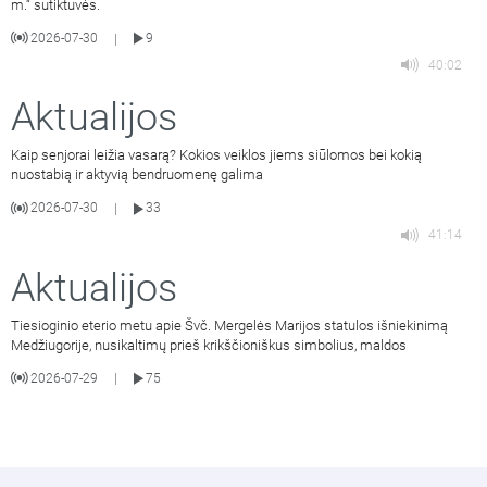
m.“ sutiktuvės.
2026-07-30
9
|
40:02
Aktualijos
Kaip senjorai leižia vasarą? Kokios veiklos jiems siūlomos bei kokią
nuostabią ir aktyvią bendruomenę galima
2026-07-30
33
|
41:14
Aktualijos
Tiesioginio eterio metu apie Švč. Mergelės Marijos statulos išniekinimą
Medžiugorije, nusikaltimų prieš krikščioniškus simbolius, maldos
2026-07-29
75
|