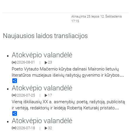
Atnaujinta 25 liepos 12, Šeštadienis
17:15
Naujausios laidos transliacijos
Atokvėpio valandėlė
2026-08-01
23
|
Poeto Vytauto Mačernio kūryba dalinasi Maironio lietuvių
literatūros muziejaus išeivių rašytojų gyvenimo ir kūrybos
Share
tyrinėtoja Virginija Paplauskienė.
Atokvėpio valandėlė
2026-07-25
17
|
Vieną iškiliausių XX a. asmenybių: poetą, rašytoją, publicistą
ir vertėją, redaktorių ir leidėją Robertą Keturakį pristato
Share
Maironio lietuvių literatūros muziejaus muziejininkė Virginija
Atokvėpio valandėlė
Paplauskienė.
2026-07-18
32
|