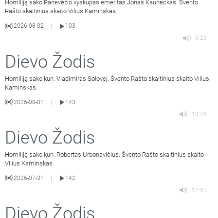
Homiliją sako Panevėžio vyskupas emeritas Jonas Kauneckas. Švento
Rašto skaitinius skaito Vilius Kaminskas.
2026-08-02
103
|
9:25
Dievo Žodis
Homiliją sako kun. Vladimiras Solovej. Švento Rašto skaitinius skaito Vilius
Kaminskas.
2026-08-01
143
|
10:45
Dievo Žodis
Homiliją sako kun. Robertas Urbonavičius. Švento Rašto skaitinius skaito
Vilius Kaminskas.
2026-07-31
142
|
12:51
Dievo Žodis