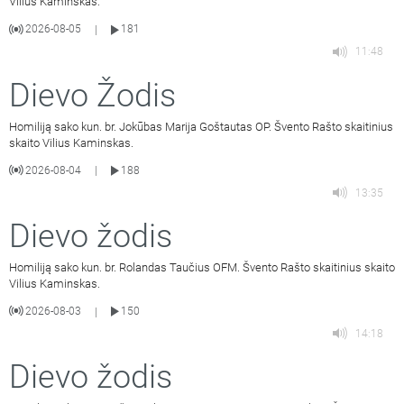
Vilius Kaminskas.
2026-08-05
181
|
11:48
Dievo Žodis
Homiliją sako kun. br. Jokūbas Marija Goštautas OP. Švento Rašto skaitinius
skaito Vilius Kaminskas.
2026-08-04
188
|
13:35
Dievo žodis
Homiliją sako kun. br. Rolandas Taučius OFM. Švento Rašto skaitinius skaito
Vilius Kaminskas.
2026-08-03
150
|
14:18
Dievo žodis