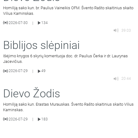
Homiliją sako kun. br. Paulius Vaineikis OFM. Švento Rašto skaitinius skaito
Vilius Kaminskas.
2026-07-30
134
|
39:03
Biblijos slėpiniai
Išėjimo knygos 6 skyrių komentuoja doc. dr. Paulius Čerka ir dr. Laurynas
Jacevičius.
2026-07-29
49
|
20:44
Dievo Žodis
Homiliją sako kun. Erastas Murauskas. Švento Rašto skaitinius skaito Vilius
Kaminskas.
2026-07-29
183
|