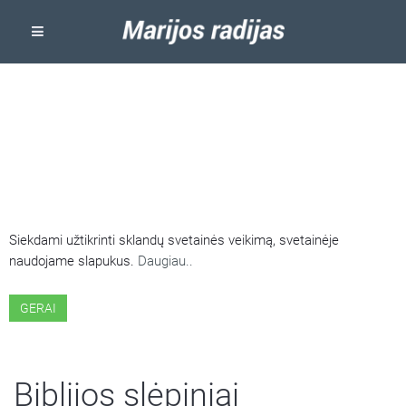
ŠIOJE SVETAINĖJE NAUDOJAMI
SLAPUKAI
Siekdami užtikrinti sklandų svetainės veikimą, svetainėje
naudojame slapukus.
Daugiau..
GERAI
Biblijos slėpiniai