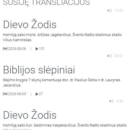
SUSIJĘ TRANSLIACIJOS
14:00
Dievo Žodis
Homiliją sako mons. Artūras Jagelavičius. Švento Rašto skaitinius skaito
Vilius Kaminskas.
2026-08-06
151
|
38:07
Biblijos slėpiniai
Išėjimo knygos 7 skyrių komentuoja doc. dr. Paulius Čerka ir dr. Laurynas
Jacevičius.
2026-08-05
27
|
9:36
Dievo Žodis
Homiliją sako kun. Gediminas Kasperavičius. Švento Rašto skaitinius skaito