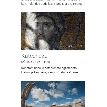
kun. Rolandas Judeikis. Transliacija iš Prienų
Kristaus Apsireiškimo bažnyčios.
37:09
Katechezė
2026-08-06
48
|
Konstantinopolio patriarchato egzarchato
Lietuvoje kancleris, Kauno Kristaus Prisikėlimo
krikščionių ortodoksų parapijos klebonas
kunigas Vitalijus Mockus pasakoja apie
Kristaus Atsimainymo šventę.