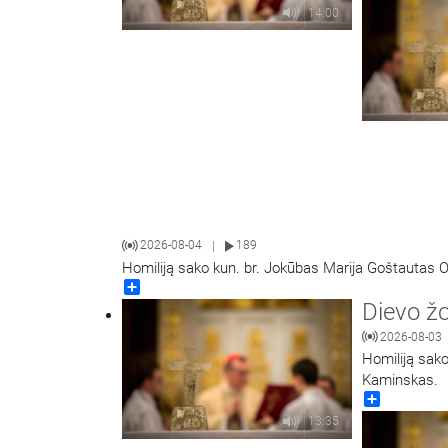
14:00
2026-08-04
189
|
Homiliją sako kun. br. Jokūbas Marija Goštautas O
Share
Dievo ž
2026-08-03
Homiliją sako
Kaminskas.
Share
13:35