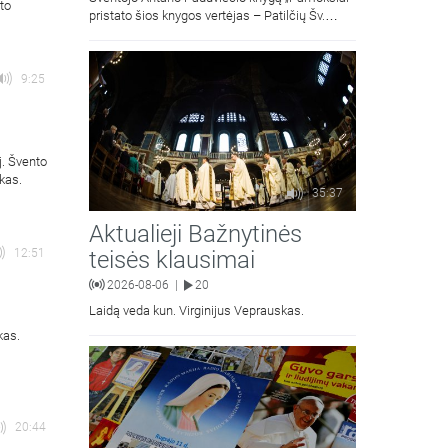
to
pristato šios knygos vertėjas – Patilčių Šv.
Petro Išvadavimo parapijos klebonas, kun.
moralinės teologijos dr. Algirdas Petras
9:25
j. Švento
kas.
35:37
Aktualieji Bažnytinės
teisės klausimai
12:51
2026-08-06
20
|
Laidą veda kun. Virginijus Veprauskas.
kas.
20:44