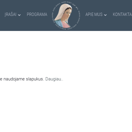
ĮRAŠAI
PROGRAMA
APIE MUS
KONTAKTA
AMI SLAPUKAI
nėje naudojame slapukus.
Daugiau..