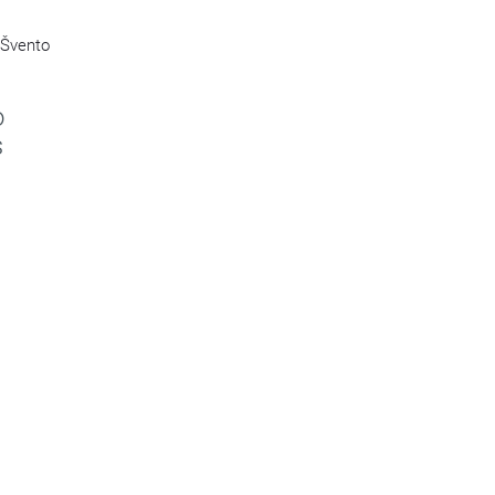
 Švento
o
s
s