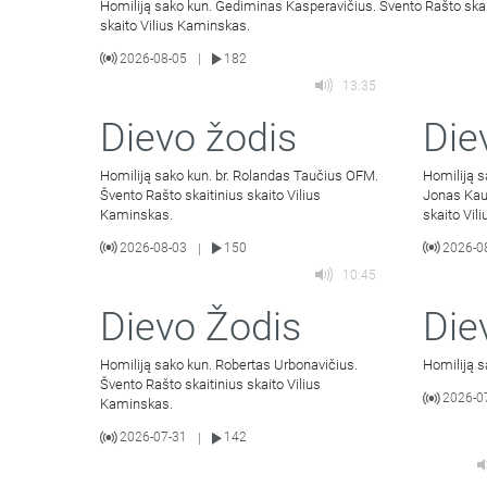
Homiliją sako kun. Gediminas Kasperavičius. Švento Rašto skai
skaito Vilius Kaminskas.
2026-08-05
182
|
13:35
Dievo žodis
Die
Homiliją sako kun. br. Rolandas Taučius OFM.
Homiliją 
Švento Rašto skaitinius skaito Vilius
Jonas Kau
Kaminskas.
skaito Vil
2026-08-03
150
2026-0
|
10:45
Dievo Žodis
Die
Homiliją sako kun. Robertas Urbonavičius.
Homiliją s
Švento Rašto skaitinius skaito Vilius
2026-0
Kaminskas.
2026-07-31
142
|