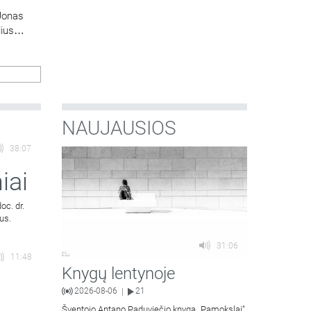
Jonas
lius
NAUJAUSIOS
38:07
iai
oc. dr.
us.
31:06
11:48
Knygų lentynoje
2026-08-06
21
|
Šventojo Antano Paduviečio knygą „Pamokslai“