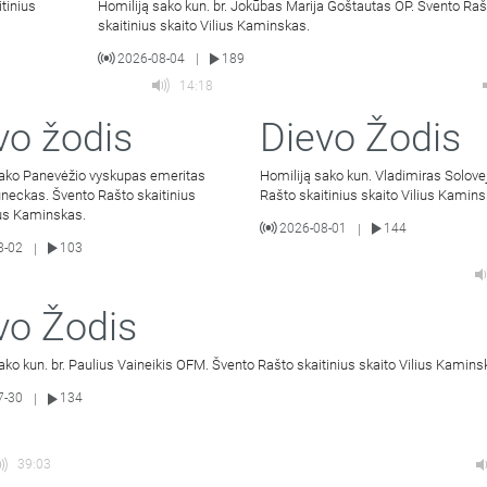
tinius
Homiliją sako kun. br. Jokūbas Marija Goštautas OP. Švento Raš
skaitinius skaito Vilius Kaminskas.
2026-08-04
189
|
14:18
vo žodis
Dievo Žodis
sako Panevėžio vyskupas emeritas
Homiliją sako kun. Vladimiras Solove
neckas. Švento Rašto skaitinius
Rašto skaitinius skaito Vilius Kamins
ius Kaminskas.
2026-08-01
144
|
8-02
103
|
vo Žodis
ako kun. br. Paulius Vaineikis OFM. Švento Rašto skaitinius skaito Vilius Kamins
7-30
134
|
39:03