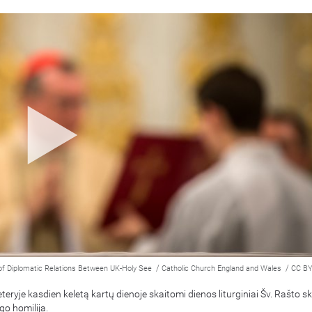
/
/
of Diplomatic Relations Between UK-Holy See
Catholic Church England and Wales
CC BY
eteryje kasdien keletą kartų dienoje skaitomi dienos liturginiai Šv. Rašto sk
go homilija.