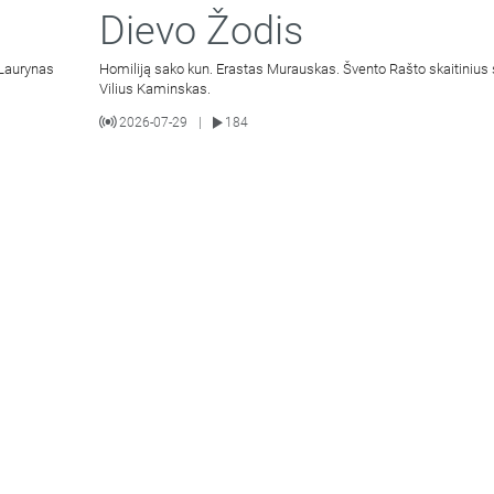
Dievo Žodis
 Laurynas
Homiliją sako kun. Erastas Murauskas. Švento Rašto skaitinius 
Vilius Kaminskas.
2026-07-29
184
|