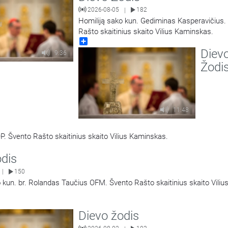
2026-08-05
182
|
Homiliją sako kun. Gediminas Kasperavičius.
Rašto skaitinius skaito Vilius Kaminskas.
Share
Diev
9:36
Žodi
11:48
P. Švento Rašto skaitinius skaito Vilius Kaminskas.
odis
150
|
 kun. br. Rolandas Taučius OFM. Švento Rašto skaitinius skaito Viliu
Dievo žodis