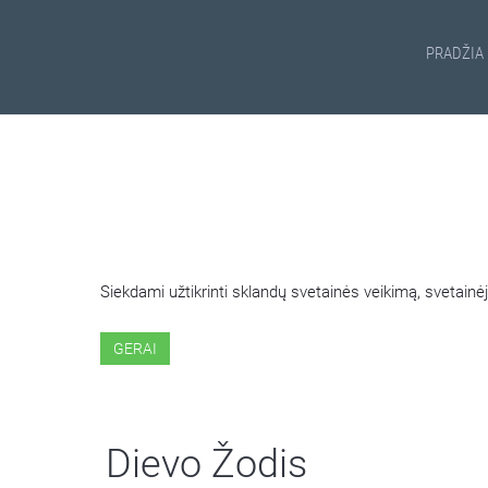
PRADŽIA
ŠIOJE SVETAINĖJE NAUDOJ
Siekdami užtikrinti sklandų svetainės veikimą, svetai
GERAI
Dievo Žodis