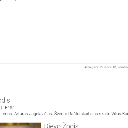
Atnaujinta 25 liepos 18, Penkta
odis
187
|
 mons. Artūras Jagelavičius. Švento Rašto skaitinius skaito Vilius K
Dievo Žodis