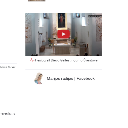
Tiesiogiai! Dievo Gailestingumo Šventovė
dienis 07:42
Marijos radijas | Facebook
aminskas.