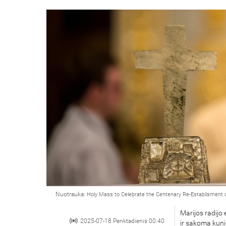
Nuotrauka:
Holy Mass to Celebrate the Centenary Re-Establisment 
Marijos radijo 
2025-07-18 Penktadienis 00:40
ir sakoma kuni