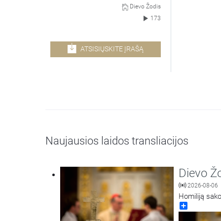
Dievo Žodis
173
ATSISIŲSKITE ĮRAŠĄ
Naujausios laidos transliacijos
Dievo Ž
2026-08-06
Homiliją sako
Share