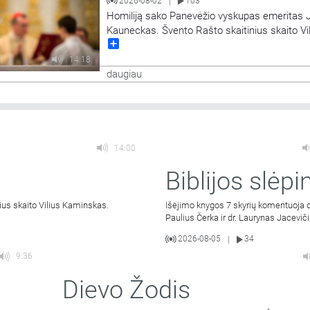
2026-08-02
103
|
Homiliją sako Panevėžio vyskupas emeritas 
Kauneckas. Švento Rašto skaitinius skaito Vi
Share
Kaminskas.
14:18
daugiau
14:00
Biblijos slėpin
ius skaito Vilius Kaminskas.
Išėjimo knygos 7 skyrių komentuoja d
Paulius Čerka ir dr. Laurynas Jaceviči
2026-08-05
34
|
9:36
Dievo Žodis