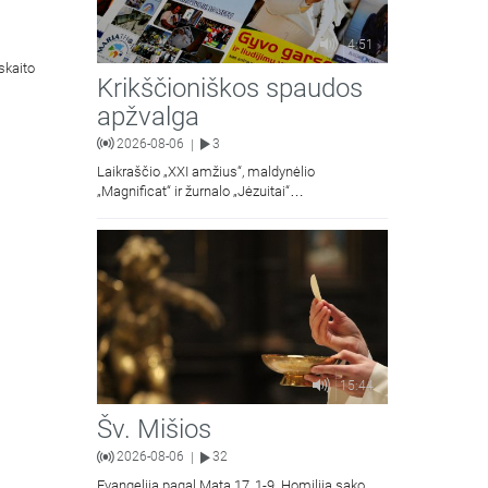
4:51
skaito
Krikščioniškos spaudos
apžvalga
2026-08-06
3
|
Laikraščio „XXI amžius“, maldynėlio
„Magnificat“ ir žurnalo „Jėzuitai“
naujųjų numerių apžvalgos.
15:44
Šv. Mišios
2026-08-06
32
|
Evangelija pagal Matą 17, 1-9. Homiliją sako