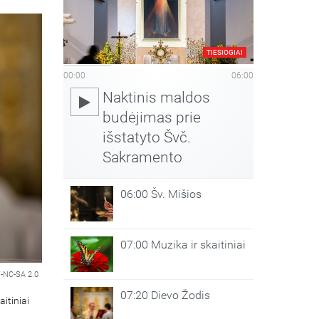
TIESIOGIAI
00:00
06:00
Naktinis maldos
budėjimas prie
išstatyto Švč.
Sakramento
06:00 Šv. Mišios
07:00 Muzika ir skaitiniai
-NC-SA 2.0
07:20 Dievo Žodis
aitiniai