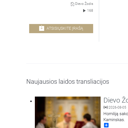
Dievo Žodis
168
ATSISIŲSKITE ĮRAŠĄ
Naujausios laidos transliacijos
Dievo Ž
2026-08-05
Homiliją sako
Kaminskas.
Share