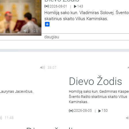
2026-08-01
143
|
Homiliją sako kun. Vladimiras Solovej. Švent
skaitinius skaito Vilius Kaminskas.
Share
9:25
daugiau
38:07
Dievo Žodis
 Laurynas Jacevičius.
Homiliją sako kun. Gediminas Kasper
Švento Rašto skaitinius skaito Vilius
Kaminskas.
2026-08-05
150
|
11:48