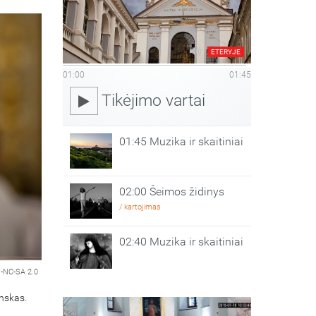
ETERYJE
01:00
01:45
Tikėjimo vartai
01:45 Muzika ir skaitiniai
02:00 Šeimos židinys
/ kartojimas
02:40 Muzika ir skaitiniai
-NC-SA 2.0
nskas.