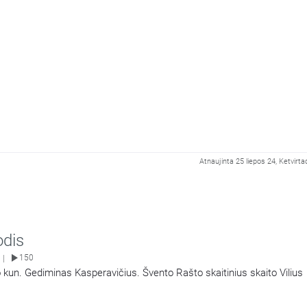
Atnaujinta 25 liepos 24, Ketvirta
odis
150
|
 kun. Gediminas Kasperavičius. Švento Rašto skaitinius skaito Vilius