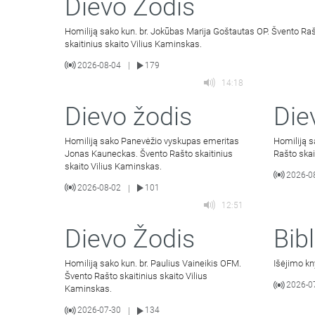
Dievo Žodis
Homiliją sako kun. br. Jokūbas Marija Goštautas OP. Švento Ra
skaitinius skaito Vilius Kaminskas.
2026-08-04
179
|
14:18
Dievo žodis
Die
Homiliją sako Panevėžio vyskupas emeritas
Homiliją s
Jonas Kauneckas. Švento Rašto skaitinius
Rašto skai
skaito Vilius Kaminskas.
2026-0
2026-08-02
101
|
12:51
Dievo Žodis
Bibl
Homiliją sako kun. br. Paulius Vaineikis OFM.
Išėjimo kn
Švento Rašto skaitinius skaito Vilius
2026-0
Kaminskas.
2026-07-30
134
|