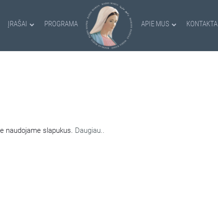
ĮRAŠAI
PROGRAMA
APIE MUS
KONTAKTA
AMI SLAPUKAI
nėje naudojame slapukus.
Daugiau..