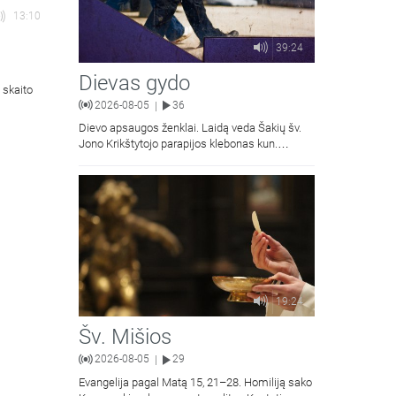
13:10
39:24
Dievas gydo
 skaito
2026-08-05
36
|
Dievo apsaugos ženklai. Laidą veda Šakių šv.
Jono Krikštytojo parapijos klebonas kun.
Antanas Matusevičius.
19:24
Šv. Mišios
2026-08-05
29
|
Evangelija pagal Matą 15, 21–28. Homiliją sako