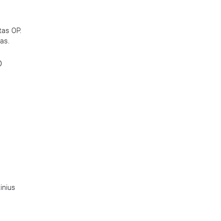
tas OP.
kas.
o
s
inius