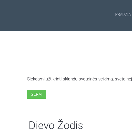
PRADŽIA
ŠIOJE SVETAINĖJE NAUDOJ
Siekdami užtikrinti sklandų svetainės veikimą, svetai
GERAI
Dievo Žodis