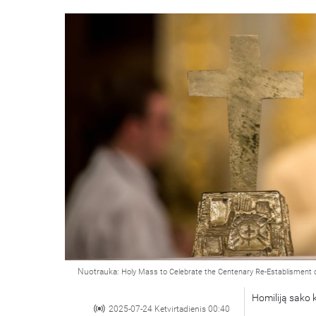
Nuotrauka:
Holy Mass to Celebrate the Centenary Re-Establisment 
Homiliją sako 
2025-07-24 Ketvirtadienis 00:40