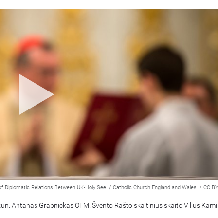
/
/
of Diplomatic Relations Between UK-Holy See
Catholic Church England and Wales
CC BY
kun. Antanas Grabnickas OFM. Švento Rašto skaitinius skaito Vilius Kami