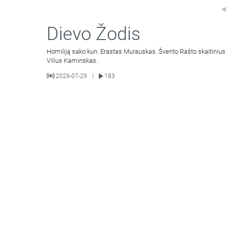
Dievo Žodis
Homiliją sako kun. Erastas Murauskas. Švento Rašto skaitinius 
Vilius Kaminskas.
2026-07-29
183
|