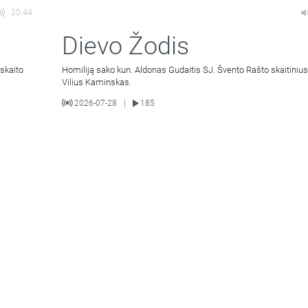
20:44
Dievo Žodis
skaito
Homiliją sako kun. Aldonas Gudaitis SJ. Švento Rašto skaitinius
Vilius Kaminskas.
2026-07-28
185
|