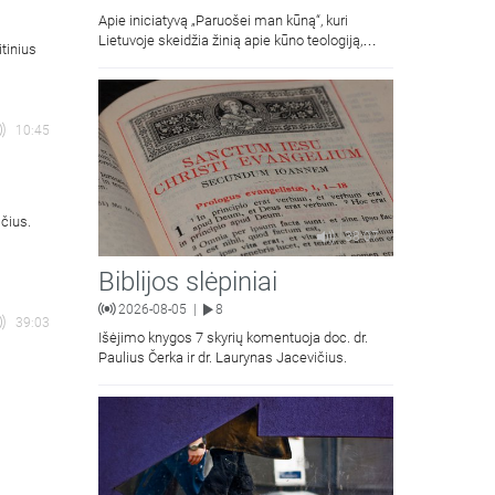
Apie iniciatyvą „Paruošei man kūną“, kuri
Lietuvoje skeidžia žinią apie kūno teologiją,
tinius
kalba Vilniaus Dievo Gailestingumo šventovės
jaunimas.
10:45
čius.
38:07
Biblijos slėpiniai
2026-08-05
8
|
39:03
Išėjimo knygos 7 skyrių komentuoja doc. dr.
Paulius Čerka ir dr. Laurynas Jacevičius.