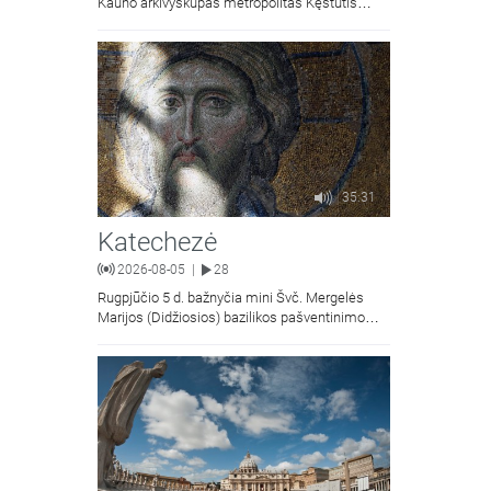
Kauno arkivyskupas metropolitas Kęstutis
Kėvalas.Transliacija iš Šiluvos Švč. Mergelės
Marijos Gimimo bazilikos.
35:31
Katechezė
2026-08-05
28
|
Rugpjūčio 5 d. bažnyčia mini Švč. Mergelės
Marijos (Didžiosios) bazilikos pašventinimo
metines - liaudiškai vadinamą Marijos
Snieginės švente. Šiluvos Švč. Mergelės