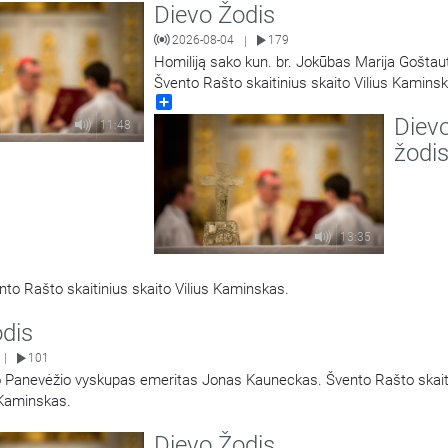
Dievo Žodis
2026-08-04
179
|
Homiliją sako kun. br. Jokūbas Marija Goštau
Švento Rašto skaitinius skaito Vilius Kamins
Share
Diev
11:48
žodi
13:35
to Rašto skaitinius skaito Vilius Kaminskas.
odis
101
|
o Panevėžio vyskupas emeritas Jonas Kauneckas. Švento Rašto skait
 Kaminskas.
Dievo Žodis