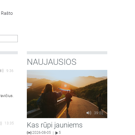
o Rašto
NAUJAUSIOS
9:36
avičius.
39:02
Kas rūpi jauniems
13:35
2026-08-05
5
|