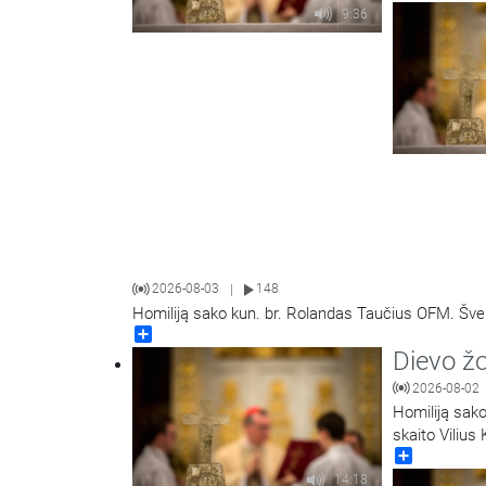
9:36
2026-08-03
148
|
Homiliją sako kun. br. Rolandas Taučius OFM. Šven
Share
Dievo ž
2026-08-02
Homiliją sak
skaito Vilius
Share
14:18