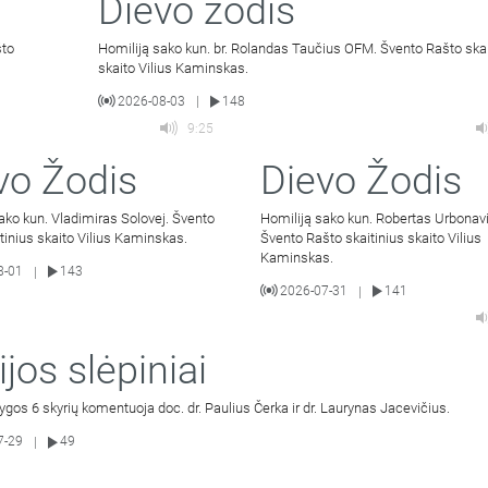
Dievo žodis
što
Homiliją sako kun. br. Rolandas Taučius OFM. Švento Rašto skai
skaito Vilius Kaminskas.
2026-08-03
148
|
9:25
vo Žodis
Dievo Žodis
ako kun. Vladimiras Solovej. Švento
Homiliją sako kun. Robertas Urbonavi
tinius skaito Vilius Kaminskas.
Švento Rašto skaitinius skaito Vilius
Kaminskas.
8-01
143
|
2026-07-31
141
|
ijos slėpiniai
ygos 6 skyrių komentuoja doc. dr. Paulius Čerka ir dr. Laurynas Jacevičius.
7-29
49
|