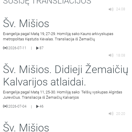
SUSIJĘ TRANSLIACIJOS
24:08
Šv. Mišios
Evangelija pagal Matą 19, 27-29. Homiliją sako Kauno arkivyskupas
metropolitas Kęstutis Kėvalas. Transliacija iš Žemaičių
2026-07-11
87
|
18:08
Šv. Mišios. Didieji Žemaičių
Kalvarijos atlaidai.
Evangelija pagal Matą 11, 25-30. Homiliją sako Telšių vyskupas Algirdas
Jurevičius. Transliacija iš Žemaičių Kalvarijos
2026-07-04
46
|
20:20
Šv. Mišios