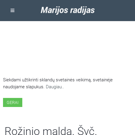
ŠIOJE SVETAINĖJE NAUDOJAMI
SLAPUKAI
Siekdami užtikrinti sklandų svetainės veikimą, svetainėje
naudojame slapukus.
Daugiau..
GERAI
Rožinio malda. Švč.