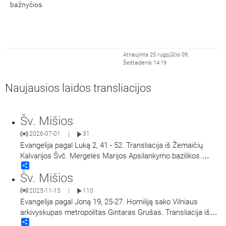
bažnyčios.
Atnaujinta 25 rugpjūčio 09,
Šeštadienis 14:19
Naujausios laidos transliacijos
Šv. Mišios
2026-07-01
31
|
Evangelija pagal Luką 2, 41 - 52. Transliacija iš Žemaičių
Kalvarijos Švč. Mergelės Marijos Apsilankymo bazilikos.
Share
Didieji Žemaičių Kalvarijos atllaidai. Šv. Mišias aukoja arkiv.
Šv. Mišios
Georg Gänswein, vysk. Jonas Ivanauskas.
2025-11-15
110
|
Evangelija pagal Joną 19, 25-27. Homiliją sako Vilniaus
arkivyskupas metropolitas Gintaras Grušas. Transliacija iš
Share
Vilniaus Šv. Teresės bažnyčios. Aušros Vartų Švč. Mergelės