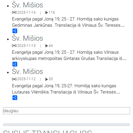
Šv. Mišios
Marijos Gailestingumo Motinos atlaidai.
2025-11-14
116
|
Evangelija pagal Joną 19, 25 - 27. Homiliją sako kunigas
Gediminas Jankūnas. Transliacija iš Vilniaus Šv. Teresės
Share
bažnyčios. Aušros Vartų Švč. Mergelės Marijos
Šv. Mišios
Gailestingumo Motinos atlaidai.
2025-11-13
44
|
Evangelija pagal Joną 19, 25 - 27. Homiliją sako Vilniaus
arkivyskupas metropolitas Gintaras Grušas.Transliacija iš
Share
Vilniaus Šv. Teresės bažnyčios. Aušros Vartų Švč. Mergelės
Šv. Mišios
Marijos Gailestingumo Motinos atlaidai.
2025-11-12
33
|
Evangelija pagal Joną 19, 25-27. Homiliją sako kunigas
Liutauras Vilėniškis.Transliacija iš Vilniaus Šv. Teresės
Share
bažnyčios. Aušros Vartų Švč. Mergelės Marijos
Gailestingumo Motinos atlaidai.
daugiau