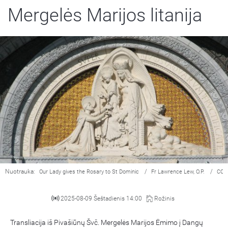
Mergelės Marijos litanija
Nuotrauka:
/
/
Our Lady gives the Rosary to St Dominic
Fr Lawrence Lew, O.P.
CC 
2025-08-09 Šeštadienis 14:00
Rožinis
Transliacija iš Pivašiūnų Švč. Mergelės Marijos Ėmimo į Dangų