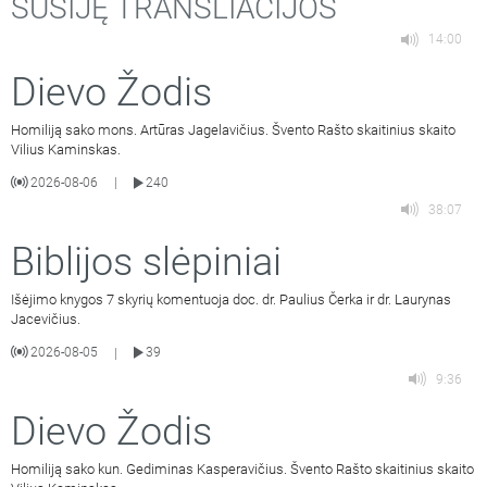
SUSIJĘ TRANSLIACIJOS
14:00
Dievo Žodis
Homiliją sako mons. Artūras Jagelavičius. Švento Rašto skaitinius skaito
Vilius Kaminskas.
2026-08-06
240
|
38:07
Biblijos slėpiniai
Išėjimo knygos 7 skyrių komentuoja doc. dr. Paulius Čerka ir dr. Laurynas
Jacevičius.
2026-08-05
39
|
9:36
Dievo Žodis
Homiliją sako kun. Gediminas Kasperavičius. Švento Rašto skaitinius skaito