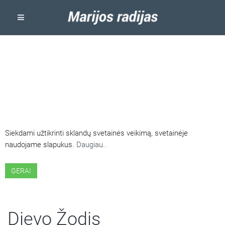
ŠIOJE SVETAINĖJE NAUDOJAMI
SLAPUKAI
Siekdami užtikrinti sklandų svetainės veikimą, svetainėje
naudojame slapukus.
Daugiau..
GERAI
Dievo Žodis