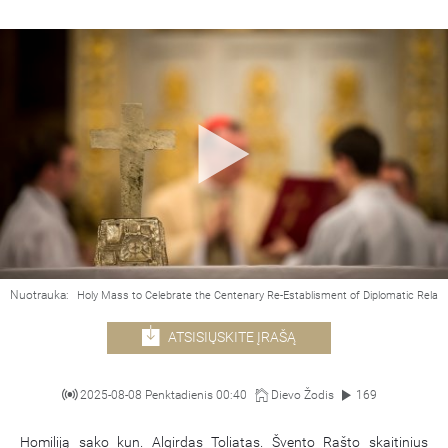
Nuotrauka:
Holy Mass to Celebrate the Centenary Re-Establisment of Diplomatic Relat
ATSISIŲSKITE ĮRAŠĄ
2025-08-08 Penktadienis 00:40
Dievo Žodis
169
Homiliją sako kun. Algirdas Toliatas. Švento Rašto skaitinius