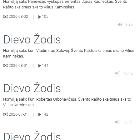
Homiliją sako Panevėžio vyskupas emeritas Jonas Kauneckas. Švento
Rašto skaitinius skaito Vilius Kaminskas.
2026-08-02
105
|
9:25
Dievo Žodis
Homiliją sako kun. Vladimiras Solovej. Švento Rašto skaitinius skaito Vilius
Kaminskas.
2026-08-01
144
|
10:45
Dievo Žodis
Homiliją sako kun. Robertas Urbonavičius. Švento Rašto skaitinius skaito
Vilius Kaminskas.
2026-07-31
142
|
12:51
Dievo Žodis