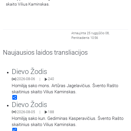
skaito Vilius Kaminskas.
Atnaujinta 25 rugpjūčio 08,
Penktadienis 10:56
Naujausios laidos transliacijos
Dievo Žodis
2026-08-06
240
|
Homiliją sako mons. Artūras Jagelavičius. Švento Rašto
skaitinius skaito Vilius Kaminskas.
Share
Dievo Žodis
2026-08-05
188
|
Homiliją sako kun. Gediminas Kasperavičius. Švento Rašto
skaitinius skaito Vilius Kaminskas.
Share