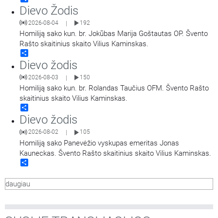
Dievo Žodis
2026-08-04
192
|
Homiliją sako kun. br. Jokūbas Marija Goštautas OP. Švento
Rašto skaitinius skaito Vilius Kaminskas.
Share
Dievo žodis
2026-08-03
150
|
Homiliją sako kun. br. Rolandas Taučius OFM. Švento Rašto
skaitinius skaito Vilius Kaminskas.
Share
Dievo žodis
2026-08-02
105
|
Homiliją sako Panevėžio vyskupas emeritas Jonas
Kauneckas. Švento Rašto skaitinius skaito Vilius Kaminskas.
Share
daugiau