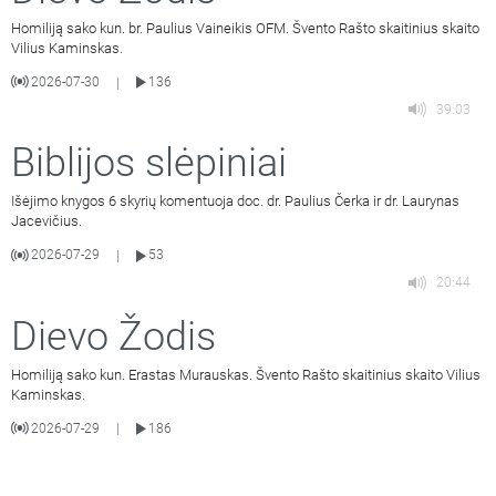
Homiliją sako kun. br. Paulius Vaineikis OFM. Švento Rašto skaitinius skaito
Vilius Kaminskas.
2026-07-30
136
|
39:03
Biblijos slėpiniai
Išėjimo knygos 6 skyrių komentuoja doc. dr. Paulius Čerka ir dr. Laurynas
Jacevičius.
2026-07-29
53
|
20:44
Dievo Žodis
Homiliją sako kun. Erastas Murauskas. Švento Rašto skaitinius skaito Vilius
Kaminskas.
2026-07-29
186
|