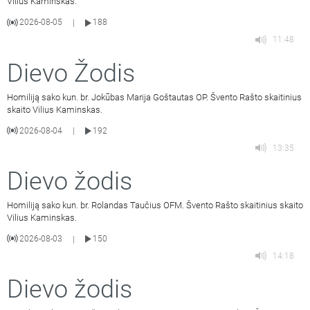
Vilius Kaminskas.
2026-08-05
188
|
11:48
Dievo Žodis
Homiliją sako kun. br. Jokūbas Marija Goštautas OP. Švento Rašto skaitinius
skaito Vilius Kaminskas.
2026-08-04
192
|
13:35
Dievo žodis
Homiliją sako kun. br. Rolandas Taučius OFM. Švento Rašto skaitinius skaito
Vilius Kaminskas.
2026-08-03
150
|
14:18
Dievo žodis