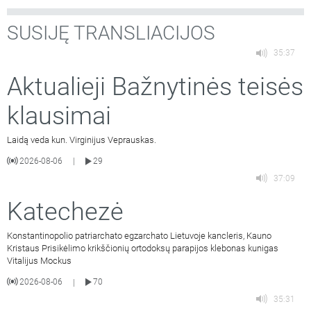
SUSIJĘ TRANSLIACIJOS
35:37
Aktualieji Bažnytinės teisės
klausimai
Laidą veda kun. Virginijus Veprauskas.
2026-08-06
29
|
37:09
Katechezė
Konstantinopolio patriarchato egzarchato Lietuvoje kancleris, Kauno
Kristaus Prisikėlimo krikščionių ortodoksų parapijos klebonas kunigas
Vitalijus Mockus
2026-08-06
70
|
35:31