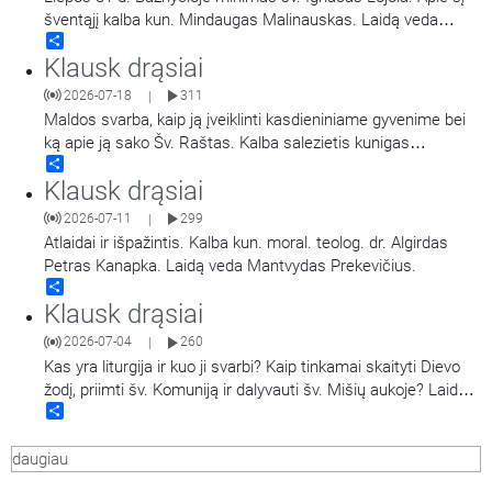
šventąjį kalba kun. Mindaugas Malinauskas. Laidą veda
Share
Mantvydas Prekevičius.
Klausk drąsiai
2026-07-18
311
|
Maldos svarba, kaip ją įveiklinti kasdieniniame gyvenime bei
ką apie ją sako Šv. Raštas. Kalba salezietis kunigas
Share
Alessandro Barelli. Laidą veda Miglė Magylaitė.
Klausk drąsiai
2026-07-11
299
|
Atlaidai ir išpažintis. Kalba kun. moral. teolog. dr. Algirdas
Petras Kanapka. Laidą veda Mantvydas Prekevičius.
Share
Klausk drąsiai
2026-07-04
260
|
Kas yra liturgija ir kuo ji svarbi? Kaip tinkamai skaityti Dievo
žodį, priimti šv. Komuniją ir dalyvauti šv. Mišių aukoje? Laidoje
Share
į klausytojų klausimus tiesioginio eterio metu atsako
Panevėžio Šv. apaštalų Petro ir Povilo bažnyčios
daugiau
rezidentas,Vilniaus ir Utenos apskričių policijos
…