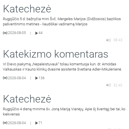
Katechezė
Rugpjūčio 5 d. bažnyčia mini Švč. Mergelės Marijos (Didžiosios) bazilikos
pašventinimo metines - liaudiškai vadinamą Marijos
2026-08-05
44
|
38:43
Katekizmo komentaras
VI Dievo įsakymą „Nepaleistuvauk“ toliau komentuoja kun. dr. Arnoldas
Valkauskas ir Kauno klinikų dvasinė asistentė Svetlana Adler-Mikulėnienė.
2026-08-04
136
|
32:40
Katechezė
Rugpjūčio 4 dieną minime šv. Joną Mariją Vianėjų. Apie šį šventąjį bei tai, ko
kiekvienas
2026-08-04
71
|