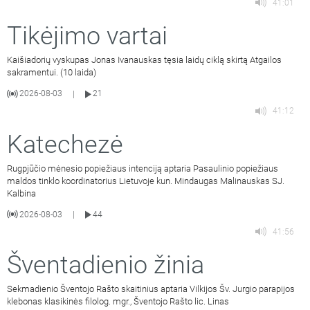
41:01
Tikėjimo vartai
Kaišiadorių vyskupas Jonas Ivanauskas tęsia laidų ciklą skirtą Atgailos
sakramentui. (10 laida)
2026-08-03
21
|
41:12
Katechezė
Rugpjūčio mėnesio popiežiaus intenciją aptaria Pasaulinio popiežiaus
maldos tinklo koordinatorius Lietuvoje kun. Mindaugas Malinauskas SJ.
Kalbina
2026-08-03
44
|
41:56
Šventadienio žinia
Sekmadienio Šventojo Rašto skaitinius aptaria Vilkijos Šv. Jurgio parapijos
klebonas klasikinės filolog. mgr., Šventojo Rašto lic. Linas