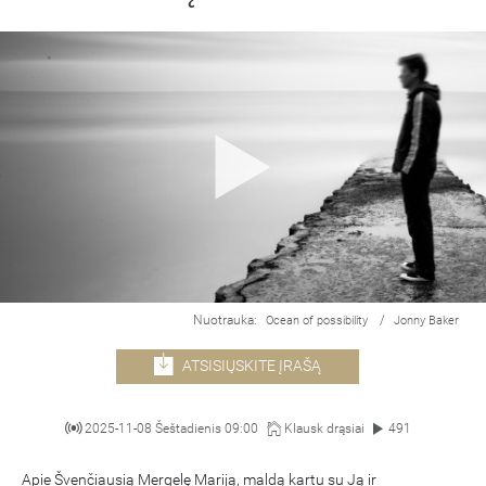
Nuotrauka:
/
Ocean of possibility
Jonny Baker
ATSISIŲSKITE ĮRAŠĄ
2025-11-08 Šeštadienis 09:00
Klausk drąsiai
491
Apie Švenčiausią Mergelę Mariją, maldą kartu su Ją ir