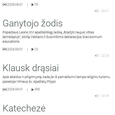
2026-08-01
75
|
43:41
Ganytojo žodis
Popiežiaus Leono XIV apaštališkąjį laišką „Braižyti naujus vilties
žemėlapius“, skirtą Vatikano II Susirinkimo deklaracijos Gravissimum
educationis
2026-08-01
10
|
22:06
Klausk drąsiai
Apie atlaidus ir piligrimystę, kada jie iš pamaldumo tampa religiniu turizmu
pasakoja Vilniaus šv. Apaštalų Pilypo
2026-08-01
398
|
43:49
Katechezė