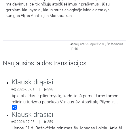
maldavimus, bei tikinčiųjų atsidūsėjimus ir prašymus, į jūsų,
gerbiami klausytojai, klausimus tiesioginėje laidoje atsakys
kunigas Elijas Anatolijus Markauskas.
Atnaujinta 25 lapkričio 08, Šeštadienis
11:46
Naujausios laidos transliacijos
Klausk drąsiai
2026-08-01
398
|
Apie atlaidus ir piligrimystę, kada jie iš pamaldumo tampa
religiniu turizmu pasakoja Vilniaus šv. Apaštalų Pilypo ir
Share
Jokūbo (dominikonų) vienuolyno prioras, kunigas Jokūbas
Klausk drąsiai
Marija Goštautas OP.
2026-07-25
259
|
Liepos 31 d. Bažnyčioje minimas šv. Ignacas Lojola. Apie šį