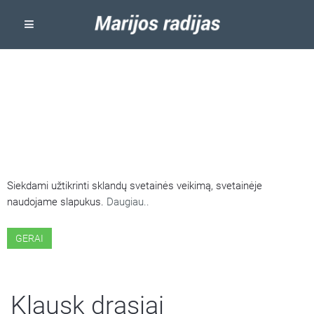
ŠIOJE SVETAINĖJE NAUDOJAMI
SLAPUKAI
Siekdami užtikrinti sklandų svetainės veikimą, svetainėje
naudojame slapukus.
Daugiau..
GERAI
Klausk drąsiai