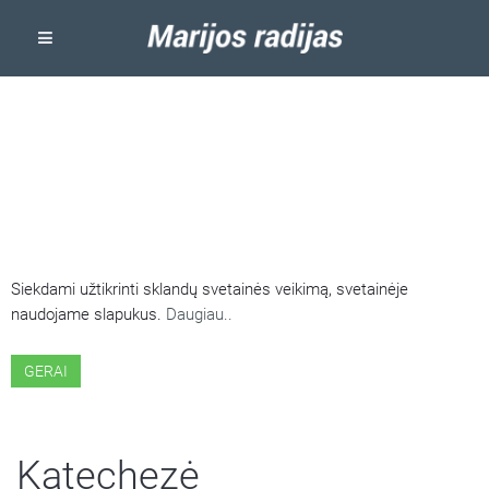
ŠIOJE SVETAINĖJE NAUDOJAMI
SLAPUKAI
Siekdami užtikrinti sklandų svetainės veikimą, svetainėje
naudojame slapukus.
Daugiau..
GERAI
Katechezė