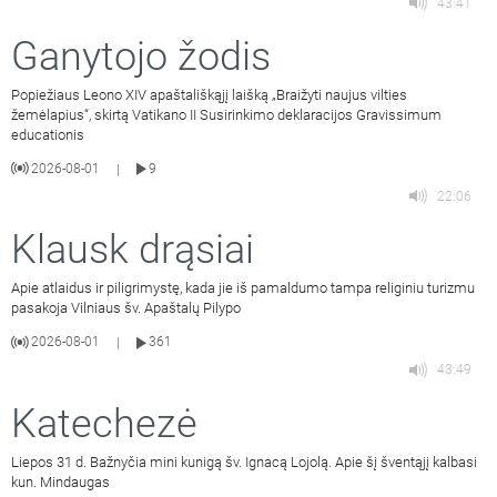
43:41
Ganytojo žodis
Popiežiaus Leono XIV apaštališkąjį laišką „Braižyti naujus vilties
žemėlapius“, skirtą Vatikano II Susirinkimo deklaracijos Gravissimum
educationis
2026-08-01
9
|
22:06
Klausk drąsiai
Apie atlaidus ir piligrimystę, kada jie iš pamaldumo tampa religiniu turizmu
pasakoja Vilniaus šv. Apaštalų Pilypo
2026-08-01
361
|
43:49
Katechezė
Liepos 31 d. Bažnyčia mini kunigą šv. Ignacą Lojolą. Apie šį šventąjį kalbasi
kun. Mindaugas