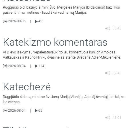
Rugpjūčio 5 d. bažnyčia mini Švč. Mergelės Marijos (Didžiosios) bazilikos
pašventinimo metines - liaudiškai vadinamą Marijos
2026-08-05
42
|
38:43
Katekizmo komentaras
VI Dievo įsakymą „Nepaleistuvauk“ toliau komentuoja kun. dr. Arnoldas
Valkauskas ir Kauno klinikų dvasinė asistentė Svetlana Adler-Mikulėnienė.
2026-08-04
114
|
32:40
Katechezė
Rugpjūčio 4 dieną minime šv. Joną Mariją Vianėjų. Apie šį šventąjį bei tai, ko
kiekvienas
2026-08-04
65
|
41:01