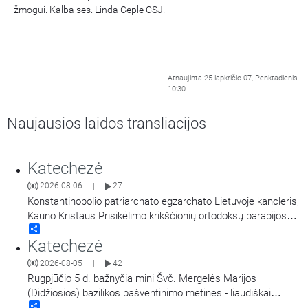
žmogui. Kalba ses. Linda Ceple CSJ.
Atnaujinta 25 lapkričio 07, Penktadienis
10:30
Naujausios laidos transliacijos
Katechezė
2026-08-06
27
|
Konstantinopolio patriarchato egzarchato Lietuvoje kancleris,
Kauno Kristaus Prisikėlimo krikščionių ortodoksų parapijos
Share
klebonas kunigas Vitalijus Mockus pasakoja apie Kristaus
Katechezė
Atsimainymo šventę. Kalbina Regina Statkuvienė.
2026-08-05
42
|
Rugpjūčio 5 d. bažnyčia mini Švč. Mergelės Marijos
(Didžiosios) bazilikos pašventinimo metines - liaudiškai
Share
vadinamą Marijos Snieginės švente. Šiluvos Švč. Mergelės