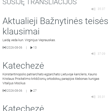
SUSIJĘ TRANSLIACIJOS
35:37
Aktualieji Bažnytinės teisės
klausimai
Laidą veda kun. Virginijus Veprauskas.
2026-08-06
13
|
37:09
Katechezė
Konstantinopolio patriarchato egzarchato Lietuvoje kancleris, Kauno
Kristaus Prisikėlimo krikščionių ortodoksų parapijos klebonas kunigas
Vitalijus Mockus
2026-08-06
27
|
35:31
Katechezė