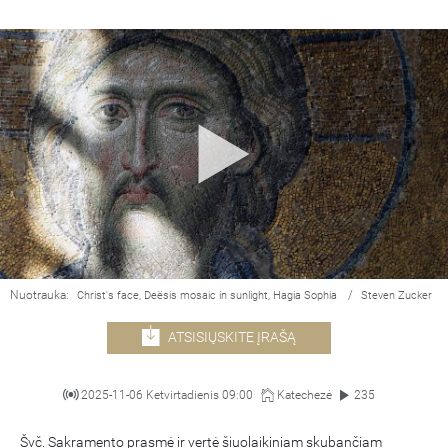
Nuotrauka:
/
Christ's face, Deësis mosaic in sunlight, Hagia Sophia
Steven Zucker
ATSISIŲSKITE ĮRAŠĄ
2025-11-06 Ketvirtadienis 09:00
Katechezė
235
Švč. Sakramento prasmė ir vertė šiuolaikiniam skubančiam