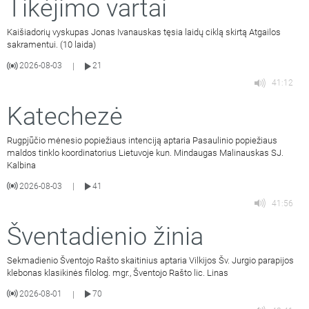
Tikėjimo vartai
Kaišiadorių vyskupas Jonas Ivanauskas tęsia laidų ciklą skirtą Atgailos
sakramentui. (10 laida)
2026-08-03
21
|
41:12
Katechezė
Rugpjūčio mėnesio popiežiaus intenciją aptaria Pasaulinio popiežiaus
maldos tinklo koordinatorius Lietuvoje kun. Mindaugas Malinauskas SJ.
Kalbina
2026-08-03
41
|
41:56
Šventadienio žinia
Sekmadienio Šventojo Rašto skaitinius aptaria Vilkijos Šv. Jurgio parapijos
klebonas klasikinės filolog. mgr., Šventojo Rašto lic. Linas
2026-08-01
70
|