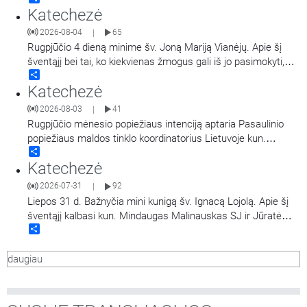
Katechezė
Marijos Gimimo bazilika, popiežiaus Pranciškaus sprendimu
yra paskelbta dvasine Marijos Didžiosios bazilikos dukterimi,
2026-08-04
65
|
turint teisę teikti visas dvasines Romos šventovės
…
Rugpjūčio 4 dieną minime šv. Joną Mariją Vianėjų. Apie šį
šventąjį bei tai, ko kiekvienas žmogus gali iš jo pasimokyti,
Share
kalba kun. dr. Nerijus Pipiras.
Katechezė
2026-08-03
41
|
Rugpjūčio mėnesio popiežiaus intenciją aptaria Pasaulinio
popiežiaus maldos tinklo koordinatorius Lietuvoje kun.
Share
Mindaugas Malinauskas SJ. Kalbina Aistė Ivanovaitė-
Katechezė
Petraitienė.
2026-07-31
92
|
Liepos 31 d. Bažnyčia mini kunigą šv. Ignacą Lojolą. Apie šį
šventąjį kalbasi kun. Mindaugas Malinauskas SJ ir Jūratė
Share
Bieliauskaitė.
daugiau