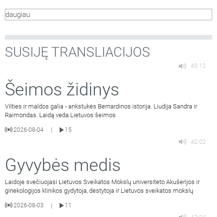
Jarašiūnas ir laidos vedėja Kauno kolegijos lektorė, sveikatos
daugiau
psichologė Rita Kievišienė.
SUSIJĘ TRANSLIACIJOS
43:12
Šeimos židinys
Vilties ir maldos galia - ankstukės Bernardinos istorija. Liudija Sandra ir
Raimondas. Laidą veda Lietuvos šeimos
2026-08-04
15
|
42:02
Gyvybės medis
Laidoje svečiuojasi Lietuvos Sveikatos Mokslų universiteto Akušerijos ir
ginekologijos klinikos gydytoja, dėstytoja ir Lietuvos sveikatos mokslų
2026-08-03
11
|