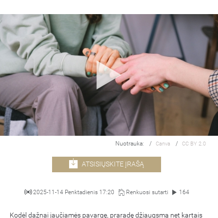
Nuotrauka:
/
/
Canva
CC BY 2.0
ATSISIŲSKITE ĮRAŠĄ
2025-11-14 Penktadienis 17:20
Renkuosi sutarti
164
Kodėl dažnai jaučiamės pavargę, praradę džiaugsmą net kartais