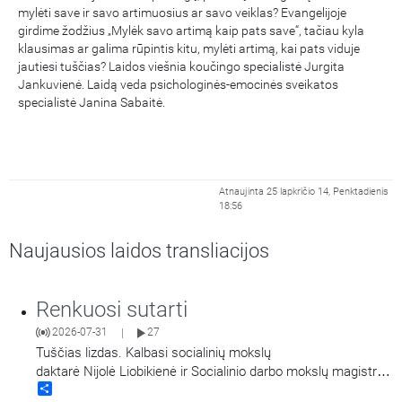
mylėti save ir savo artimuosius ar savo veiklas? Evangelijoje
girdime žodžius „Mylėk savo artimą kaip pats save“, tačiau kyla
klausimas ar galima rūpintis kitu, mylėti artimą, kai pats viduje
jautiesi tuščias? Laidos viešnia koučingo specialistė Jurgita
Jankuvienė. Laidą veda psichologinės-emocinės sveikatos
specialistė Janina Sabaitė.
Atnaujinta 25 lapkričio 14, Penktadienis
18:56
Naujausios laidos transliacijos
Renkuosi sutarti
2026-07-31
27
|
Tuščias lizdas. Kalbasi socialinių mokslų
daktarė Nijolė Liobikienė ir Socialinio darbo mokslų magistrė
Share
Violeta Vitkauskienė.