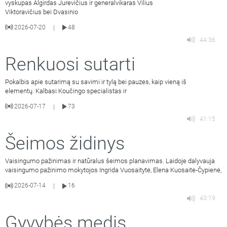
vyskupas Algirdas Jurevičius ir generalvikaras Vilius
Viktoravičius bei Dvasinio
2026-07-20
48
|
44:36
Renkuosi sutarti
Pokalbis apie sutarimą su savimi ir tylą bei pauzes, kaip vieną iš
elementų. Kalbasi Koučingo specialistas ir
2026-07-17
73
|
41:15
Šeimos židinys
Vaisingumo pažinimas ir natūralus šeimos planavimas. Laidoje dalyvauja
vaisingumo pažinimo mokytojos Ingrida Vuosaitytė, Elena Kuosaitė-Čypienė,
2026-07-14
16
|
43:19
Gyvybės medis