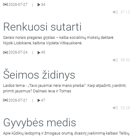
2026-07-27
34
|
37:12
Renkuosi sutarti
Gerais norais pragaras grįstas – kalba socialinių mokslų daktarė
Nijolė Liobikienė, kalbina Vijoleta Vitkauskienė.
2026-07-24
45
|
38:50
Šeimos židinys
Laidos tema - „Tavo jausmai nėra mano priešai“. Kaip atpažinti, įvardinti,
priimti jausmus? Dalinasi Ieva ir Tomas
2026-07-21
47
|
35:28
Gyvybės medis
Apie kūdikių laidojimą ir žmogaus orumą, dvasinį įvaikinimą kalbasi Telšių