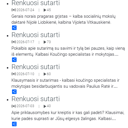
Renkuosi sutarti
2026-07-24
45
|
Gerais norais pragaras grįstas – kalba socialinių mokslų
daktarė Nijolė Liobikienė, kalbina Vijoleta Vitkauskienė.
Share
Renkuosi sutarti
2026-07-17
73
|
Pokalbis apie sutarimą su savimi ir tylą bei pauzes, kaip vieną
iš elementų. Kalbasi Koučingo specialistas ir mokytojas
Share
besidarbuojantis su vadovais Paulius Ratė ir psichologinės-
Renkuosi sutarti
emocinės sveikatos specialistė Janina Sabaitė.
2026-07-10
60
|
Klausymasis ir sutarimas - kalbasi koučingo specialistas ir
mokytojas besidarbuojantis su vadovais Paulius Ratė ir
Share
psichologinės-emocinės sveikatos specialistė Janina
Renkuosi sutarti
Sabaitė.
2026-07-03
40
|
Apie priklausomybes kur kreiptis ir kas gali padėti? Klausimai,
kurie padės suprasti ar Jūsų elgesys žalingas. Kalbasi
Share
psichoterapeutas, priklausomybių ligų konsultantas Andrius