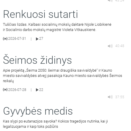
43:24
Renkuosi sutarti
Tuščias lizdas. Kalbasi socialinių mokslų daktarė Nijolė Liobikienė
ir Socialinio darbo mokslų magistrė Violeta Vitkauskienė.
2026-07-31
27
|
40:48
Šeimos židinys
Apie projektą „Šeima 2050: šeimai draugiška savivaldybė“ ir Kauno
miesto savivaldybės atvejį pasakoja Kauno miesto savivaldybės Šeimos
reikalų
2026-07-28
22
|
37:55
Gyvybės medis
Kas slypi po eutanazijos sąvoka? Kokios tragedijos nutinka, kai ji
legalizuojama ir kaip toks požiūris