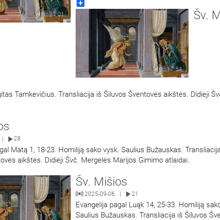
Share
Šventovės aikštės. Didieji Švč. Mergelės Mar
Šv. M
Gimimo atlaidai.
23:01
17:54
itas Tamkevičius. Transliacija iš Šiluvos Šventovės aikštės. Didieji Šv
os
28
|
gal Matą 1, 18-23. Homiliją sako vysk. Saulius Bužauskas. Transliacija
ovės aikštės. Didieji Švč. Mergelės Marijos Gimimo atlaidai.
Šv. Mišios
2025-09-06
21
|
Evangelija pagal Luąk 14, 25-33. Homiliją sak
Saulius Bužauskas. Transliacija iš Šiluvos Š