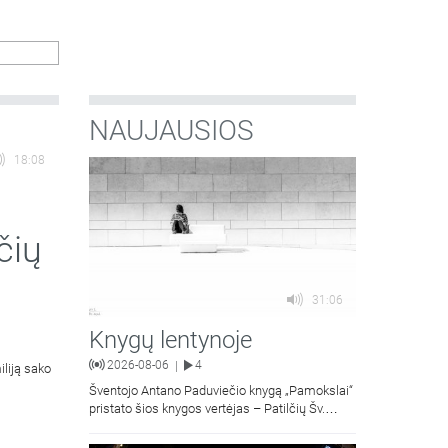
atlaidai.
NAUJAUSIOS
18:08
čių
31:06
Knygų lentynoje
2026-08-06
4
|
iliją sako
Šventojo Antano Paduviečio knygą „Pamokslai“
pristato šios knygos vertėjas – Patilčių Šv.
Petro Išvadavimo parapijos klebonas, kun.
moralinės teologijos dr. Algirdas Petras