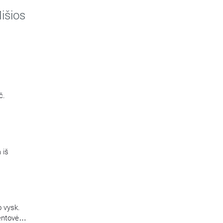
ijos
išios
č.
 iš
o vysk.
ventovės