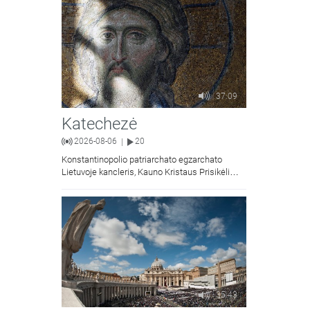
37:09
Katechezė
2026-08-06
20
|
Konstantinopolio patriarchato egzarchato
Lietuvoje kancleris, Kauno Kristaus Prisikėlimo
krikščionių ortodoksų parapijos klebonas
kunigas Vitalijus Mockus pasakoja apie
Kristaus Atsimainymo šventę.
35:43