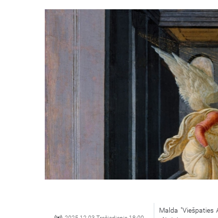
Malda "Viešpaties A