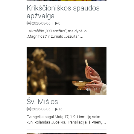
Krikščioniškos spaudos
apžvalga
2026-08-06
0
|
Laikraščio „XXI amžius“, maldynėlio
„Magnificat“ ir žurnalo „Jėzuitai“
naujųjų numerių apžvalgos.
15:44
Šv. Mišios
2026-08-06
16
|
Evangelija pagal Matą 17, 1-9. Homiliją sako
kun. Rolandas Judeikis. Transliacija iš Prienų
Kristaus Apsireiškimo bažnyčios.