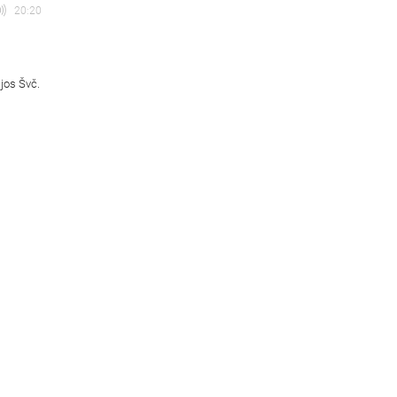
20:20
ijos Švč.