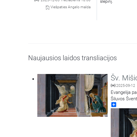
2025-12-03 Trečiadienis 18:00
slėpinį.
Viešpaties Angelo malda
Naujausios laidos transliacijos
Šv. Miši
2025-09-12
Evangelija pa
Šiluvos Švent
Share
19:41