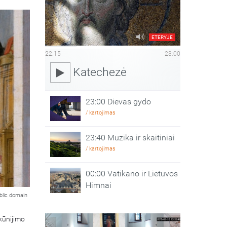
ETERYJE
22:15
23:00
Katechezė
23:00 Dievas gydo
/ kartojimas
23:40 Muzika ir skaitiniai
/ kartojimas
00:00 Vatikano ir Lietuvos
Himnai
blic domain
kūnijimo