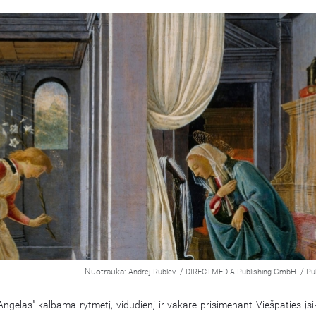
Nuotrauka:
/
/
Andrej Rublëv
DIRECTMEDIA Publishing GmbH
Pu
ngelas" kalbama rytmetį, vidudienį ir vakare prisimenant Viešpaties įsi