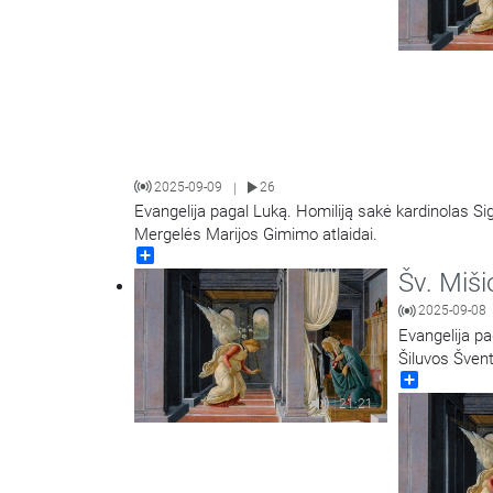
2025-09-09
26
|
Evangelija pagal Luką. Homiliją sakė kardinolas Sig
Mergelės Marijos Gimimo atlaidai.
Share
Šv. Miši
2025-09-08
Evangelija pa
Šiluvos Švent
Share
21:21