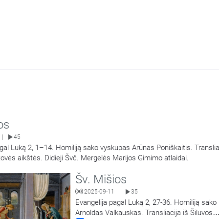
os
45
|
gal Luką 2, 1–14. Homiliją sako vyskupas Arūnas Poniškaitis. Transliac
ovės aikštės. Didieji Švč. Mergelės Marijos Gimimo atlaidai.
Šv. Mišios
2025-09-11
35
|
Evangelija pagal Luką 2, 27-36. Homiliją sako
Arnoldas Valkauskas. Transliacija iš Šiluvos