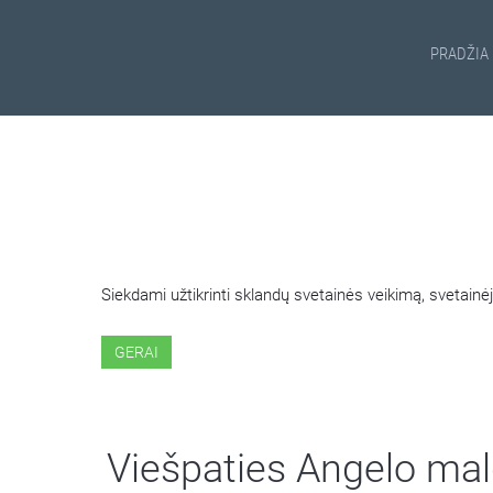
PRADŽIA
ŠIOJE SVETAINĖJE NAUDOJ
Siekdami užtikrinti sklandų svetainės veikimą, svetai
GERAI
Viešpaties Angelo ma