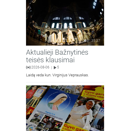
35:37
Aktualieji Bažnytinės
teisės klausimai
2026-08-06
5
|
Laidą veda kun. Virginijus Veprauskas.
4:51