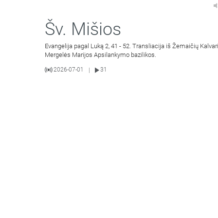
Šv. Mišios
Evangelija pagal Luką 2, 41 - 52. Transliacija iš Žemaičių Kalvar
Mergelės Marijos Apsilankymo bazilikos.
2026-07-01
31
|