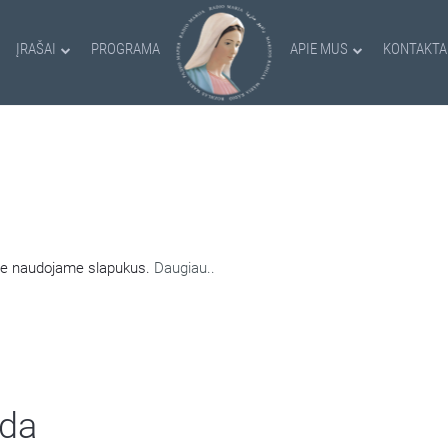
ĮRAŠAI
PROGRAMA
APIE MUS
KONTAKTA
AMI SLAPUKAI
nėje naudojame slapukus.
Daugiau..
lda