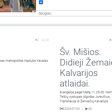
Share
aikštės. Didieji Švč. Mergelės Marijos Gimimo 
25:43
daugiau
24:08
Šv. Mišios.
Didieji Žemai
pas metropolitas Kęstutis Kėvalas.
Kalvarijos
atlaidai.
Evangelija pagal Matą 11, 25-30. Hom
Telšių vyskupas Algirdas Jurevičius.
Transliacija iš Žemaičių Kalvarijos
2026-07-04
46
|