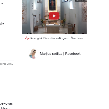
aus
.
aką
Tiesiogiai! Dievo Gailestingumo Šventovė
Marijos radijas | Facebook
ienis 20:50
arbekovas
ktinių