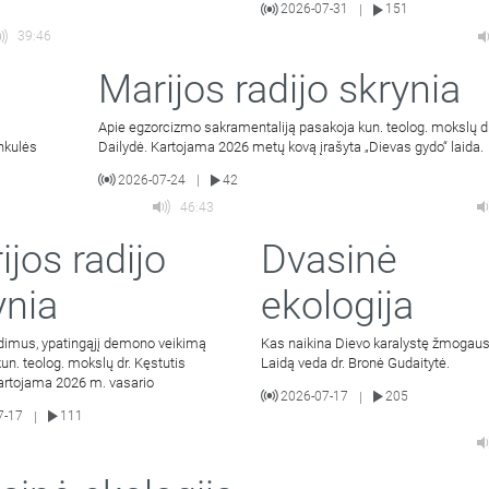
2026-07-31
151
|
39:46
Marijos radijo skrynia
Apie egzorcizmo sakramentaliją pasakoja kun. teolog. mokslų dr
unkulės
Dailydė. Kartojama 2026 metų kovą įrašyta „Dievas gydo“ laida.
2026-07-24
42
|
46:43
ijos radijo
Dvasinė
ynia
ekologija
dimus, ypatingąjį demono veikimą
Kas naikina Dievo karalystę žmogaus
un. teolog. mokslų dr. Kęstutis
Laidą veda dr. Bronė Gudaitytė.
Kartojama 2026 m. vasario
2026-07-17
205
|
7-17
111
|