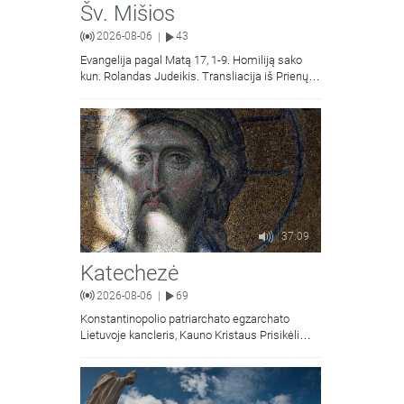
Šv. Mišios
2026-08-06
43
|
Evangelija pagal Matą 17, 1-9. Homiliją sako
kun. Rolandas Judeikis. Transliacija iš Prienų
Kristaus Apsireiškimo bažnyčios.
37:09
Katechezė
2026-08-06
69
|
Konstantinopolio patriarchato egzarchato
Lietuvoje kancleris, Kauno Kristaus Prisikėlimo
krikščionių ortodoksų parapijos klebonas
kunigas Vitalijus Mockus pasakoja apie
Kristaus Atsimainymo šventę.