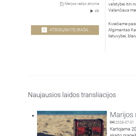
valstybei itin
Marijos radijo skrynia
Valančiaus met
49
Kviečiame pasik
ATSISIŲSKITE ĮRAŠĄ
Algimantas Kas
lietuvybei, bla
Naujausios laidos transliacijos
Marijos 
2026-07-31
Kartojama 201
skaito prane