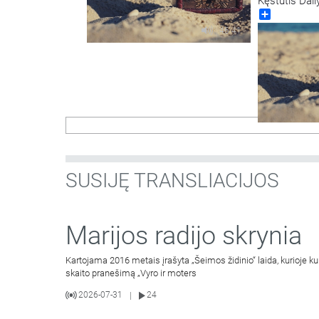
Kęstutis Dail
Share
46:41
SUSIJĘ TRANSLIACIJOS
Marijos radijo skrynia
Kartojama 2016 metais įrašyta „Šeimos židinio“ laida, kurioje k
skaito pranešimą „Vyro ir moters
2026-07-31
24
|