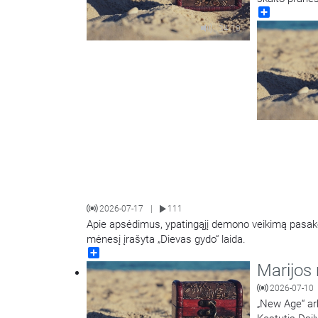
Share
pašaukimą į
34:10
2026-07-17
111
|
Apie apsėdimus, ypatingąjį demono veikimą pasako
mėnesį įrašyta „Dievas gydo“ laida.
Share
Marijos 
2026-07-10
„New Age“ ar