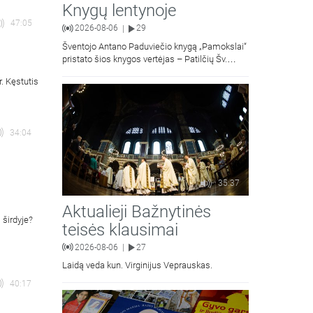
Knygų lentynoje
47:05
2026-08-06
29
|
Šventojo Antano Paduviečio knygą „Pamokslai“
pristato šios knygos vertėjas – Patilčių Šv.
Petro Išvadavimo parapijos klebonas, kun.
. Kęstutis
moralinės teologijos dr. Algirdas Petras
34:04
35:37
Aktualieji Bažnytinės
 širdyje?
teisės klausimai
2026-08-06
27
|
Laidą veda kun. Virginijus Veprauskas.
40:17