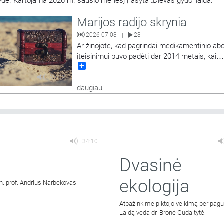
ydė. Kartojama 2026 m. sausio mėnesį įrašyta „Dievas gydo“ laida.
Marijos radijo skrynia
2026-07-03
23
|
Ar žinojote, kad pagrindai medikamentinio ab
įteisinimui buvo padėti dar 2014 metais, kai
Share
anuometinio Sveikatos apsaugos ministro bu
patvirtintas naujas nėštumo nutraukimo tvar
37:02
aprašas, kuriame buvo įvesta nauja nuostata 
daugiau
medikamentinis abortas. Apie šios nuostatos 
moralinius, sveikatos bei teisinius aspektus
34:10
Dvasinė
ekologija
un. prof. Andrius Narbekovas
Atpažinkime piktojo veikimą per pag
Laidą veda dr. Bronė Gudaitytė.