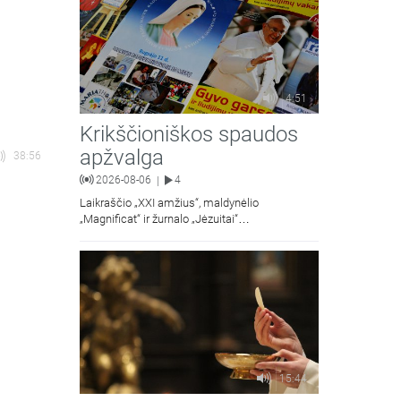
4:51
Krikščioniškos spaudos
apžvalga
38:56
2026-08-06
4
|
Laikraščio „XXI amžius“, maldynėlio
„Magnificat“ ir žurnalo „Jėzuitai“
naujųjų numerių apžvalgos.
15:44