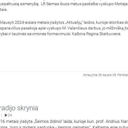
 nusipelnusią asmenybę, LR Seimas šiuos metus paskelbė vyskupo Motiej
ais.
lausyti 2024-aisiais metais įrašytos „Aktualijų“ laidos, kurioje istorikas dr
paravičius pasakoja apie vyskupo M. Valančiaus darbus, jo milžinišką įt
ivybei ir tautinės savimonės formavimuisi. Kalbina Regina Statkuvienė.
Atnaujinta 26 sausio 09, Penktad
radijo skrynia
24
|
6 metais įrašyta „Šeimos židinio“ laida, kurioje kun. prof. Andrius N
šimą „Vyro ir moters santuoka - šeimos pamatas“. Kalbama apie sutuo