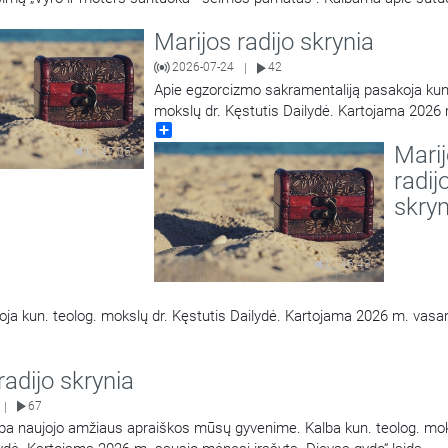
 šventumą.
Marijos radijo skrynia
2026-07-24
42
|
Apie egzorcizmo sakramentaliją pasakoja kun.
mokslų dr. Kęstutis Dailydė. Kartojama 2026
Share
kovą įrašyta „Dievas gydo“ laida.
Mari
47:05
radij
skryn
46:43
ja kun. teolog. mokslų dr. Kęstutis Dailydė. Kartojama 2026 m. vasar
radijo skrynia
67
|
ba naujojo amžiaus apraiškos mūsų gyvenime. Kalba kun. teolog. mok