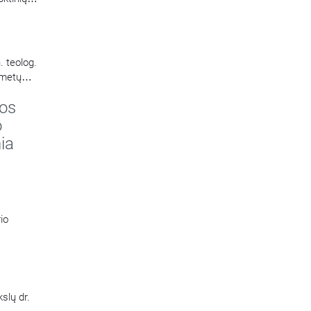
 teolog.
 metų
jos
o
ia
io
slų dr.