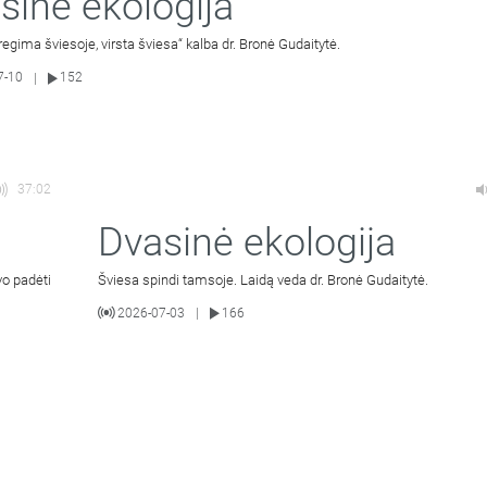
sinė ekologija
 regima šviesoje, virsta šviesa“ kalba dr. Bronė Gudaitytė.
7-10
152
|
37:02
Dvasinė ekologija
vo padėti
Šviesa spindi tamsoje. Laidą veda dr. Bronė Gudaitytė.
2026-07-03
166
|