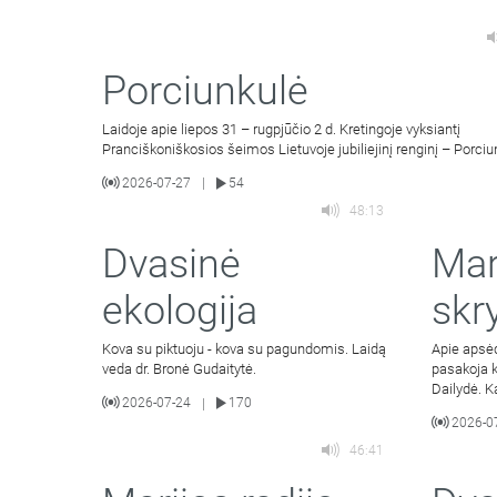
Porciunkulė
Laidoje apie liepos 31 – rugpjūčio 2 d. Kretingoje vyksiantį
Pranciškoniškosios šeimos Lietuvoje jubiliejinį renginį – Porci
2026-07-27
54
|
48:13
Dvasinė
Mar
ekologija
skr
Kova su piktuoju - kova su pagundomis. Laidą
Apie apsė
veda dr. Bronė Gudaitytė.
pasakoja k
Dailydė. 
2026-07-24
170
|
2026-0
46:41