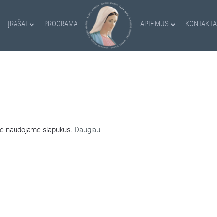
ĮRAŠAI
PROGRAMA
APIE MUS
KONTAKTA
AMI SLAPUKAI
nėje naudojame slapukus.
Daugiau..