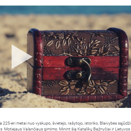
225-eri metai nuo vyskupo, švietėjo, rašytojo, istoriko, Blaivybės sąjūdž
s Motiejaus Valančiaus gimimo. Minint šią Katalikų Bažnyčiai ir Lietuvos