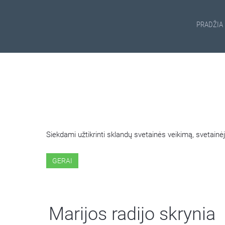
PRADŽIA
ŠIOJE SVETAINĖJE NAUDOJ
Siekdami užtikrinti sklandų svetainės veikimą, svetai
GERAI
Marijos radijo skrynia