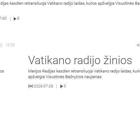
dijas kasdien retransliuoja Vatikano radijo laidas, kurios apžvelgia Visuotinės B
7-30
8
|
18:58
Vatikano radijo žinios
ios
Marijos Radijas kasdien retransliuoja Vatikano radijo laidas, kur
apžvelgia Visuotinės Bažnyčios naujienas.
2026-07-28
5
|