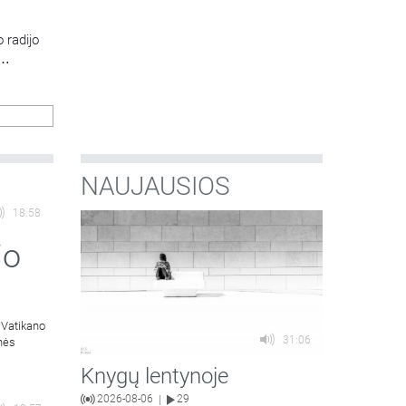
 radijo
NAUJAUSIOS
18:58
jo
 Vatikano
31:06
inės
Knygų lentynoje
2026-08-06
29
|