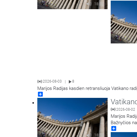
18:58
2026-08-03
8
|
Marijos Radijas kasdien retransliuoja Vatikano radi
Share
Vatikano
2026-08-02
Marijos Radij
Bažnyčios na
Share
18:58