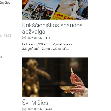
ažnyčios
4:51
Krikščioniškos spaudos
apžvalga
18:58
2026-08-06
4
|
Laikraščio „XXI amžius“, maldynėlio
„Magnificat“ ir žurnalo „Jėzuitai“
naujųjų numerių apžvalgos.
ios
15:44
Šv. Mišios
2026-08-06
43
|