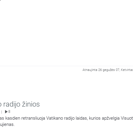
Atnaujinta 26 gegužės 07, Ketvirtad
 radijo žinios
8
|
as kasdien retransliuoja Vatikano radijo laidas, kurios apžvelgia Visuo
ujienas.