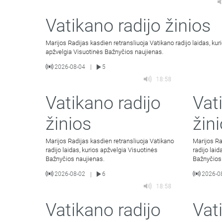
Vatikano radijo žinios
Marijos Radijas kasdien retransliuoja Vatikano radijo laidas, kur
apžvelgia Visuotinės Bažnyčios naujienas.
2026-08-04
5
|
18:58
Vatikano radijo
Vat
žinios
žin
Marijos Radijas kasdien retransliuoja Vatikano
Marijos Ra
radijo laidas, kurios apžvelgia Visuotinės
radijo lai
Bažnyčios naujienas.
Bažnyčios
2026-08-02
6
2026-0
|
18:58
Vatikano radijo
Vat