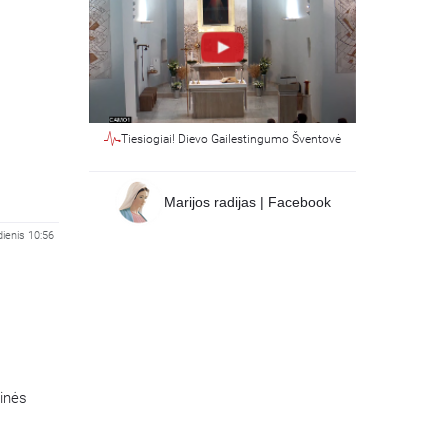
Tiesiogiai! Dievo Gailestingumo Šventovė
Marijos radijas | Facebook
ienis 10:56
tinės