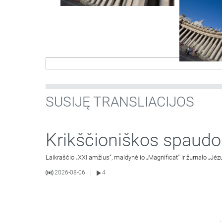
SUSIJĘ TRANSLIACIJOS
Krikščioniškos spaudo
Laikraščio „XXI amžius“, maldynėlio „Magnificat“ ir žurnalo „Jėz
2026-08-06
4
|