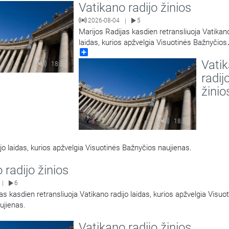
Vatikano radijo žinios
2026-08-04
5
|
Marijos Radijas kasdien retransliuoja Vatikano
laidas, kurios apžvelgia Visuotinės Bažnyčios
Share
naujienas.
Vati
18:58
radij
žinio
18:57
jo laidas, kurios apžvelgia Visuotinės Bažnyčios naujienas.
 radijo žinios
6
|
as kasdien retransliuoja Vatikano radijo laidas, kurios apžvelgia Visuo
ujienas.
Vatikano radijo žinios