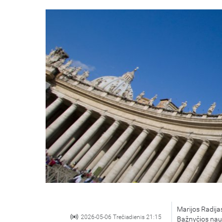
Marijos Radijas
2026-05-06 Trečiadienis 21:15
Bažnyčios nauj