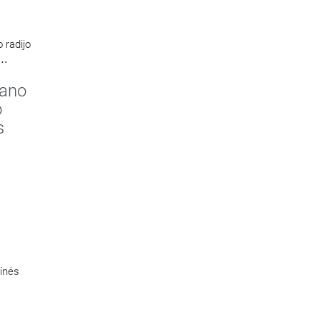
 radijo
kano
o
s
tinės