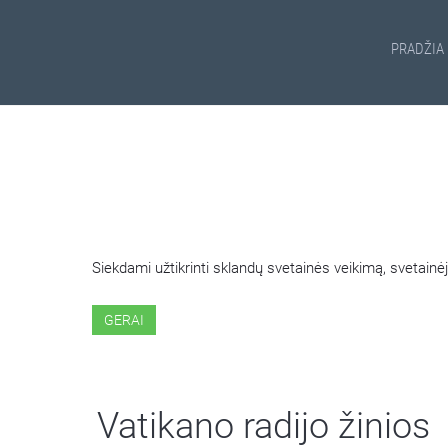
PRADŽIA
ŠIOJE SVETAINĖJE NAUDOJ
Siekdami užtikrinti sklandų svetainės veikimą, svetai
GERAI
Vatikano radijo žinios