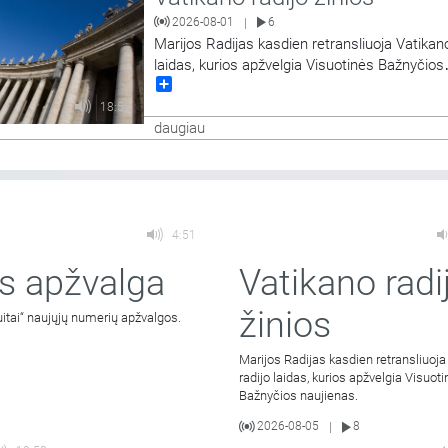
2026-08-01
6
|
Marijos Radijas kasdien retransliuoja Vatikano
laidas, kurios apžvelgia Visuotinės Bažnyčios
Share
naujienas.
18:58
daugiau
4:51
s apžvalga
Vatikano radi
žinios
uitai“ naujųjų numerių apžvalgos.
Marijos Radijas kasdien retransliuoja
radijo laidas, kurios apžvelgia Visuot
Bažnyčios naujienas.
2026-08-05
8
|