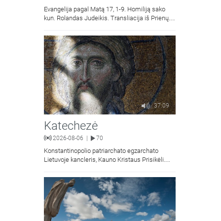
Evangelija pagal Matą 17, 1-9. Homiliją sako
kun. Rolandas Judeikis. Transliacija iš Prienų
Kristaus Apsireiškimo bažnyčios.
37:09
Katechezė
2026-08-06
70
|
Konstantinopolio patriarchato egzarchato
Lietuvoje kancleris, Kauno Kristaus Prisikėlimo
krikščionių ortodoksų parapijos klebonas
kunigas Vitalijus Mockus pasakoja apie
Kristaus Atsimainymo šventę.