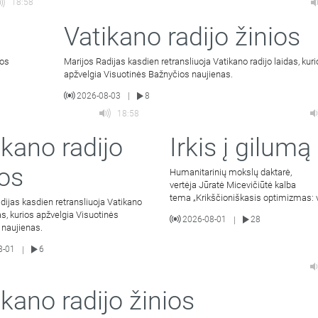
18:58
Vatikano radijo žinios
ios
Marijos Radijas kasdien retransliuoja Vatikano radijo laidas, kur
apžvelgia Visuotinės Bažnyčios naujienas.
2026-08-03
8
|
18:58
ikano radijo
Irkis į gilumą
ios
Humanitarinių mokslų daktarė,
vertėja Jūratė Micevičiūtė kalba
tema „Krikščioniškasis optimizmas: 
dijas kasdien retransliuoja Vatikano
išeina į gera mylintiems Kristų“ (III dal
das, kurios apžvelgia Visuotinės
2026-08-01
28
|
 naujienas.
8-01
6
|
ikano radijo žinios