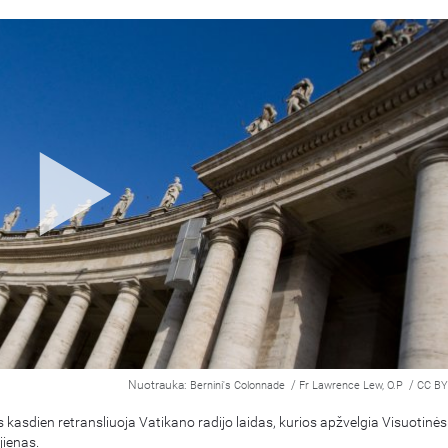
Nuotrauka:
/
/
Bernini's Colonnade
Fr Lawrence Lew, O.P
CC BY
 kasdien retransliuoja Vatikano radijo laidas, kurios apžvelgia Visuotinės
ienas.