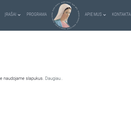
ĮRAŠAI
PROGRAMA
APIE MUS
KONTAKTA
AMI SLAPUKAI
nėje naudojame slapukus.
Daugiau..