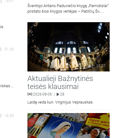
18:57
Šventojo Antano Paduviečio knygą „Pamokslai“
pristato šios knygos vertėjas – Patilčių Šv.
Petro Išvadavimo parapijos klebonas, kun.
moralinės teologijos dr. Algirdas Petras
ios
31:36
35:37
Aktualieji Bažnytinės
teisės klausimai
viskas
is).
2026-08-06
28
|
Laidą veda kun. Virginijus Veprauskas.
18:58