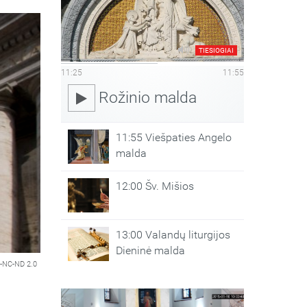
TIESIOGIAI
11:25
11:55
Rožinio malda
11:55 Viešpaties Angelo
malda
12:00 Šv. Mišios
13:00 Valandų liturgijos
Dieninė malda
-NC-ND 2.0