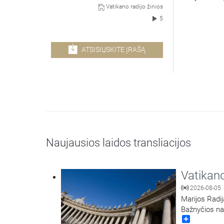
Vatikano radijo žinios
5
ATSISIŲSKITE ĮRAŠĄ
Naujausios laidos transliacijos
Vatikano
2026-08-05
Marijos Radij
Bažnyčios na
Share