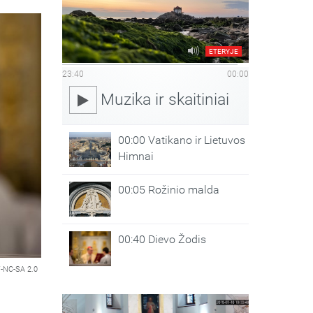
ETERYJE
23:40
00:00
Muzika ir skaitiniai
00:00 Vatikano ir Lietuvos
Himnai
00:05 Rožinio malda
00:40 Dievo Žodis
-NC-SA 2.0