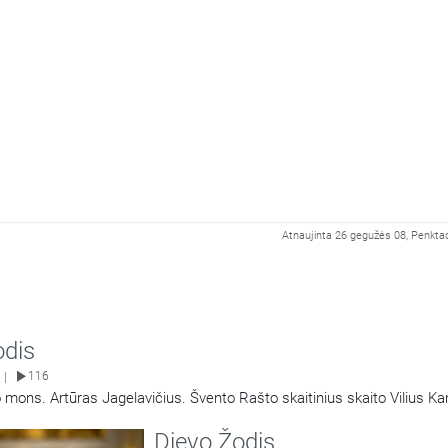
Atnaujinta 26 gegužės 08, Penktad
odis
116
|
 mons. Artūras Jagelavičius. Švento Rašto skaitinius skaito Vilius K
Dievo Žodis