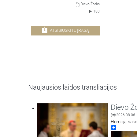
Dievo Žodis
180
ATSISIŲSKITE ĮRAŠĄ
Naujausios laidos transliacijos
Dievo Ž
2026-08-06
Homiliją sako
Share