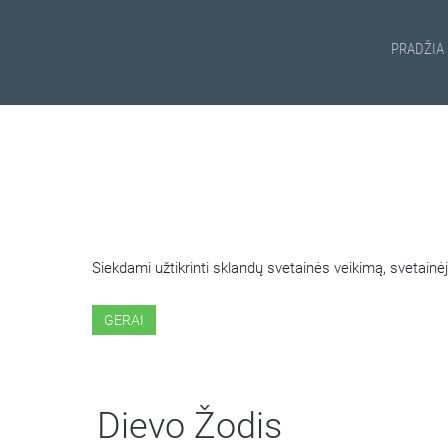
PRADŽIA
ŠIOJE SVETAINĖJE NAUDOJ
Siekdami užtikrinti sklandų svetainės veikimą, svetai
GERAI
Dievo Žodis