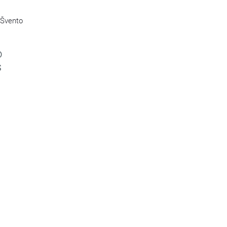
 Švento
o
s
s