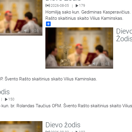
2026-08-05
179
|
Homiliją sako kun. Gediminas Kasperavičius.
Rašto skaitinius skaito Vilius Kaminskas.
Share
Diev
9:36
Žodi
11:48
P. Švento Rašto skaitinius skaito Vilius Kaminskas.
odis
150
|
 kun. br. Rolandas Taučius OFM. Švento Rašto skaitinius skaito Viliu
Dievo žodis