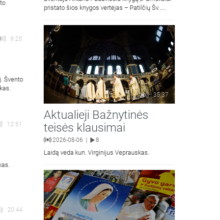
to
pristato šios knygos vertėjas – Patilčių Šv.
Petro Išvadavimo parapijos klebonas, kun.
moralinės teologijos dr. Algirdas Petras
9:25
j. Švento
kas.
35:37
Aktualieji Bažnytinės
teisės klausimai
12:51
2026-08-06
8
|
Laidą veda kun. Virginijus Veprauskas.
kas.
20:44