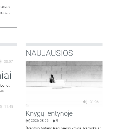
Jonas
lius
NAUJAUSIOS
38:07
iai
oc. dr.
us.
31:06
11:48
Knygų lentynoje
2026-08-06
9
|
Šventojo Antano Paduviečio knygą „Pamokslai“