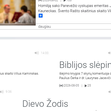
2026-08-02
103
|
Homiliją sako Panevėžio vyskupas emeritas 
Kauneckas. Švento Rašto skaitinius skaito Vi
Share
Kaminskas.
14:18
daugiau
14:00
Biblijos slėpin
ius skaito Vilius Kaminskas.
Išėjimo knygos 7 skyrių komentuoja d
Paulius Čerka ir dr. Laurynas Jaceviči
2026-08-05
25
|
9:36
Dievo Žodis