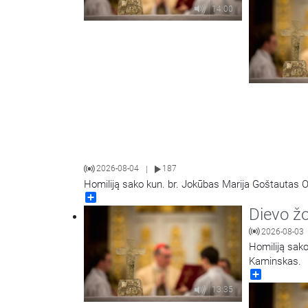
14:00
2026-08-04
187
|
Homiliją sako kun. br. Jokūbas Marija Goštautas O
Share
Dievo ž
2026-08-03
Homiliją sako
Kaminskas.
Share
13:35