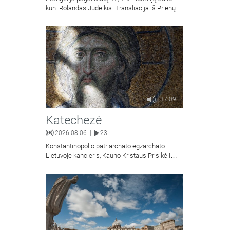
kun. Rolandas Judeikis. Transliacija iš Prienų
Kristaus Apsireiškimo bažnyčios.
37:09
Katechezė
2026-08-06
23
|
Konstantinopolio patriarchato egzarchato
Lietuvoje kancleris, Kauno Kristaus Prisikėlimo
krikščionių ortodoksų parapijos klebonas
kunigas Vitalijus Mockus pasakoja apie
Kristaus Atsimainymo šventę.