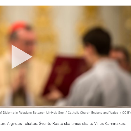
/
/
of Diplomatic Relations Between UK-Holy See
Catholic Church England and Wales
CC BY
un. Algirdas Toliatas. Švento Rašto skaitinius skaito Vilius Kaminskas.