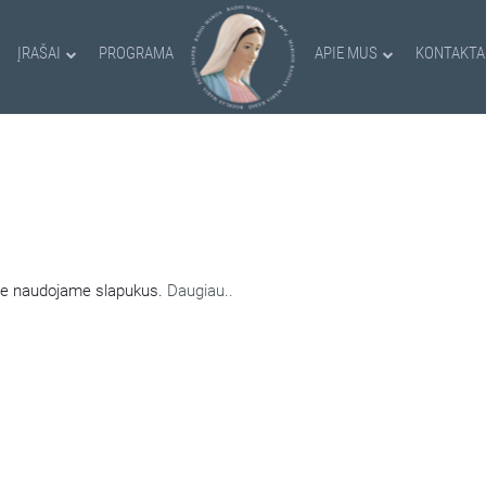
ĮRAŠAI
PROGRAMA
APIE MUS
KONTAKTA
AMI SLAPUKAI
nėje naudojame slapukus.
Daugiau..