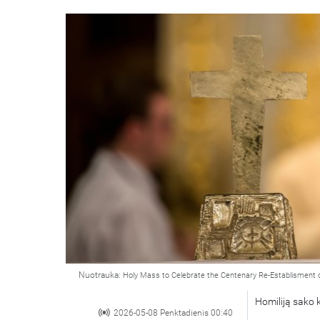
Nuotrauka:
Holy Mass to Celebrate the Centenary Re-Establisment 
Homiliją sako k
2026-05-08 Penktadienis 00:40