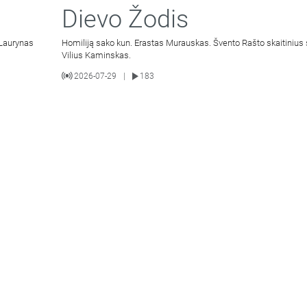
Dievo Žodis
 Laurynas
Homiliją sako kun. Erastas Murauskas. Švento Rašto skaitinius 
Vilius Kaminskas.
2026-07-29
183
|