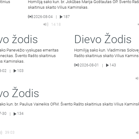
tinius
Homiliją sako kun. br. Jokūbas Marija Goštautas OP. Švento Raš
skaitinius skaito Vilius Kaminskas.
2026-08-04
187
|
14:18
vo žodis
Dievo Žodis
sako Panevėžio vyskupas emeritas
Homiliją sako kun. Vladimiras Solove
neckas. Švento Rašto skaitinius
Rašto skaitinius skaito Vilius Kamins
ius Kaminskas.
2026-08-01
143
|
8-02
103
|
vo Žodis
ako kun. br. Paulius Vaineikis OFM. Švento Rašto skaitinius skaito Vilius Kamins
7-30
134
|
39:03