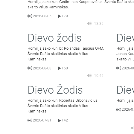
Homiliją sako kun. Gediminas Kasperavičius. Švento Rašto skai
skaito Vilius Kaminskas.
2026-08-05
179
|
13:35
Dievo žodis
Die
Homiliją sako kun. br. Rolandas Taučius OFM.
Homiliją 
Švento Rašto skaitinius skaito Vilius
Jonas Kau
Kaminskas.
skaito Vil
2026-08-03
150
2026-0
|
10:45
Dievo Žodis
Die
Homiliją sako kun. Robertas Urbonavičius.
Homiliją s
Švento Rašto skaitinius skaito Vilius
2026-0
Kaminskas.
2026-07-31
142
|