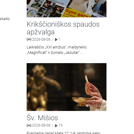
4:51
skaito
Krikščioniškos spaudos
apžvalga
2026-08-06
1
|
Laikraščio „XXI amžius“, maldynėlio
„Magnificat“ ir žurnalo „Jėzuitai“
naujųjų numerių apžvalgos.
15:44
Šv. Mišios
2026-08-06
19
|
Evangelija pagal Matą 17, 1-9. Homiliją sako