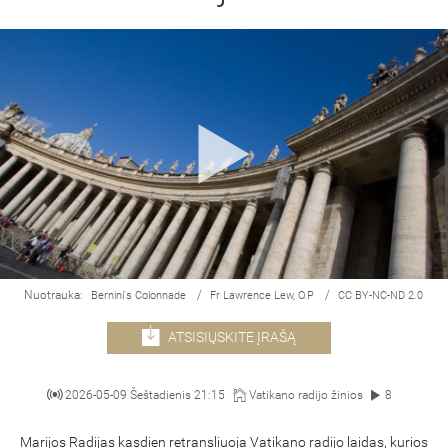
Nuotrauka:
/
/
Bernini's Colonnade
Fr Lawrence Lew, O.P
CC BY-NC-ND 2.0
ATSISIŲSKITE ĮRAŠĄ
2026-05-09 Šeštadienis 21:15
Vatikano radijo žinios
8
Marijos Radijas kasdien retransliuoja Vatikano radijo laidas, kurios