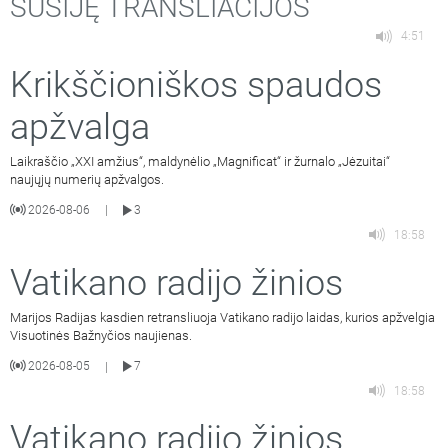
SUSIJĘ TRANSLIACIJOS
4:51
Krikščioniškos spaudos
apžvalga
Laikraščio „XXI amžius“, maldynėlio „Magnificat“ ir žurnalo „Jėzuitai“
naujųjų numerių apžvalgos.
2026-08-06
3
|
18:58
Vatikano radijo žinios
Marijos Radijas kasdien retransliuoja Vatikano radijo laidas, kurios apžvelgia
Visuotinės Bažnyčios naujienas.
2026-08-05
7
|
18:58
Vatikano radijo žinios