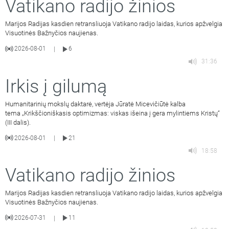
Vatikano radijo žinios
Marijos Radijas kasdien retransliuoja Vatikano radijo laidas, kurios apžvelgia
Visuotinės Bažnyčios naujienas.
2026-08-01
6
|
31:36
Irkis į gilumą
Humanitarinių mokslų daktarė, vertėja Jūratė Micevičiūtė kalba
tema „Krikščioniškasis optimizmas: viskas išeina į gera mylintiems Kristų“
(III dalis).
2026-08-01
21
|
18:58
Vatikano radijo žinios
Marijos Radijas kasdien retransliuoja Vatikano radijo laidas, kurios apžvelgia
Visuotinės Bažnyčios naujienas.
2026-07-31
11
|