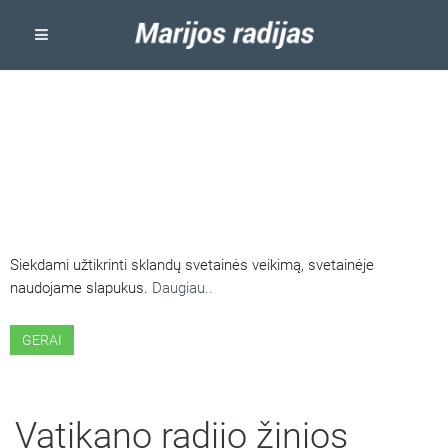
ŠIOJE SVETAINĖJE NAUDOJAMI
SLAPUKAI
Siekdami užtikrinti sklandų svetainės veikimą, svetainėje
naudojame slapukus.
Daugiau..
GERAI
Vatikano radijo žinios