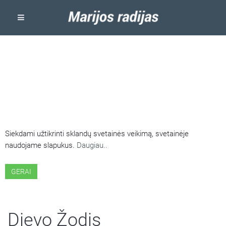
ŠIOJE SVETAINĖJE NAUDOJAMI
SLAPUKAI
Siekdami užtikrinti sklandų svetainės veikimą, svetainėje
naudojame slapukus.
Daugiau..
GERAI
Dievo Žodis