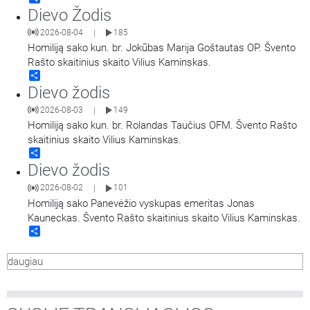
Dievo Žodis
2026-08-04
185
|
Homiliją sako kun. br. Jokūbas Marija Goštautas OP. Švento
Rašto skaitinius skaito Vilius Kaminskas.
Share
Dievo žodis
2026-08-03
149
|
Homiliją sako kun. br. Rolandas Taučius OFM. Švento Rašto
skaitinius skaito Vilius Kaminskas.
Share
Dievo žodis
2026-08-02
101
|
Homiliją sako Panevėžio vyskupas emeritas Jonas
Kauneckas. Švento Rašto skaitinius skaito Vilius Kaminskas.
Share
daugiau