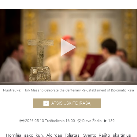
Nuotrauka:
Holy Mass to Celebrate the Centenary Re-Establisment of Diplomatic Relat
ATSISIŲSKITE ĮRAŠĄ
2026-05-13 Trečiadienis 16:00
Dievo Žodis
139
Homiliją sako kun. Algirdas Toliatas. Švento Rašto skaitinius