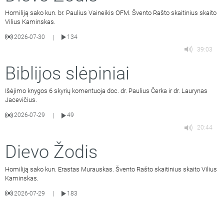
Homiliją sako kun. br. Paulius Vaineikis OFM. Švento Rašto skaitinius skaito
Vilius Kaminskas.
2026-07-30
134
|
39:03
Biblijos slėpiniai
Išėjimo knygos 6 skyrių komentuoja doc. dr. Paulius Čerka ir dr. Laurynas
Jacevičius.
2026-07-29
49
|
20:44
Dievo Žodis
Homiliją sako kun. Erastas Murauskas. Švento Rašto skaitinius skaito Vilius
Kaminskas.
2026-07-29
183
|