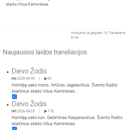
skaito Vilius Kaminskas.
Atnaujinta 26 gegužės 13, Trečiadienis
07:44
Naujausios laidos transliacijos
Dievo Žodis
2026-08-06
63
|
Homiliją sako mons. Artūras Jagelavičius. Švento Rašto
skaitinius skaito Vilius Kaminskas.
Share
Dievo Žodis
2026-08-05
176
|
Homiliją sako kun. Gediminas Kasperavičius. Švento Rašto
skaitinius skaito Vilius Kaminskas.
Share