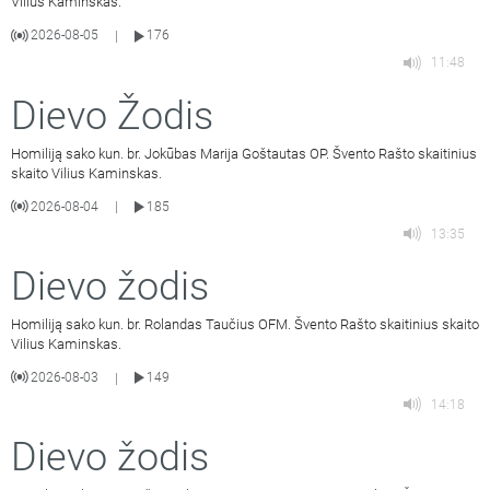
Vilius Kaminskas.
2026-08-05
176
|
11:48
Dievo Žodis
Homiliją sako kun. br. Jokūbas Marija Goštautas OP. Švento Rašto skaitinius
skaito Vilius Kaminskas.
2026-08-04
185
|
13:35
Dievo žodis
Homiliją sako kun. br. Rolandas Taučius OFM. Švento Rašto skaitinius skaito
Vilius Kaminskas.
2026-08-03
149
|
14:18
Dievo žodis