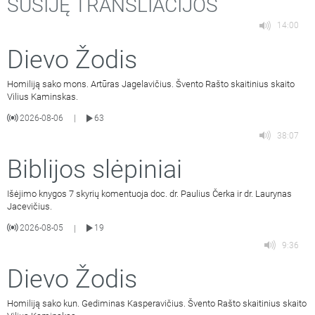
SUSIJĘ TRANSLIACIJOS
14:00
Dievo Žodis
Homiliją sako mons. Artūras Jagelavičius. Švento Rašto skaitinius skaito
Vilius Kaminskas.
2026-08-06
63
|
38:07
Biblijos slėpiniai
Išėjimo knygos 7 skyrių komentuoja doc. dr. Paulius Čerka ir dr. Laurynas
Jacevičius.
2026-08-05
19
|
9:36
Dievo Žodis
Homiliją sako kun. Gediminas Kasperavičius. Švento Rašto skaitinius skaito