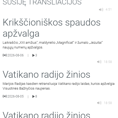
SUSIJĘ TRANSLIACIJOS
4:51
Krikščioniškos spaudos
apžvalga
Laikraščio „XXI amžius“, maldynėlio „Magnificat“ ir žurnalo „Jėzuitai“
naujųjų numerių apžvalgos.
2026-08-06
3
|
18:58
Vatikano radijo žinios
Marijos Radijas kasdien retransliuoja Vatikano radijo laidas, kurios apžvelgia
Visuotinės Bažnyčios naujienas.
2026-08-05
8
|
18:58
Vatikano radijo žinios