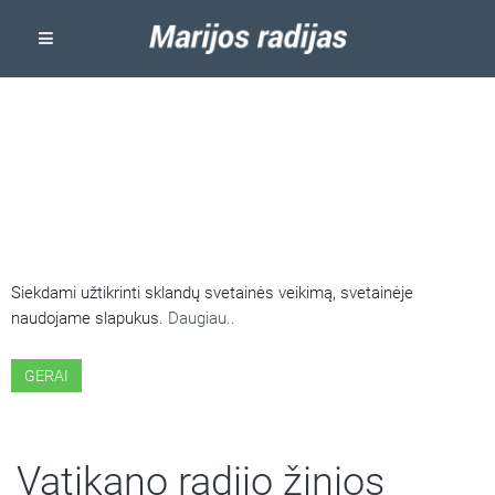
ŠIOJE SVETAINĖJE NAUDOJAMI
SLAPUKAI
Siekdami užtikrinti sklandų svetainės veikimą, svetainėje
naudojame slapukus.
Daugiau..
GERAI
Vatikano radijo žinios