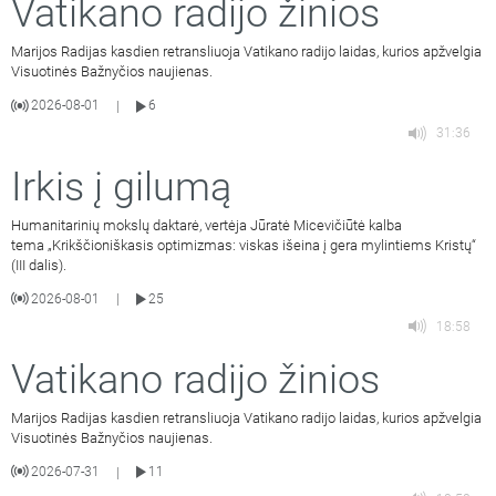
Vatikano radijo žinios
Marijos Radijas kasdien retransliuoja Vatikano radijo laidas, kurios apžvelgia
Visuotinės Bažnyčios naujienas.
2026-08-01
6
|
31:36
Irkis į gilumą
Humanitarinių mokslų daktarė, vertėja Jūratė Micevičiūtė kalba
tema „Krikščioniškasis optimizmas: viskas išeina į gera mylintiems Kristų“
(III dalis).
2026-08-01
25
|
18:58
Vatikano radijo žinios
Marijos Radijas kasdien retransliuoja Vatikano radijo laidas, kurios apžvelgia
Visuotinės Bažnyčios naujienas.
2026-07-31
11
|