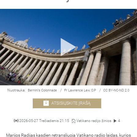
Nuotrauka:
/
/
Bernini's Colonnade
Fr Lawrence Lew, O.P
CC BY-NC-ND 2.0
ATSISIŲSKITE ĮRAŠĄ
2026-05-27 Trečiadienis 21:15
Vatikano radijo žinios
4
Marijos Radijas kasdien retransliuoja Vatikano radijo laidas, kurios