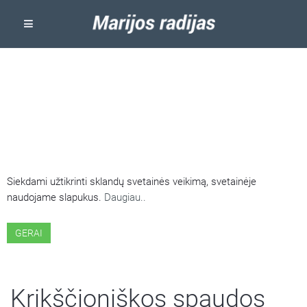
ŠIOJE SVETAINĖJE NAUDOJAMI
SLAPUKAI
Siekdami užtikrinti sklandų svetainės veikimą, svetainėje
naudojame slapukus.
Daugiau..
GERAI
Krikščioniškos spaudos