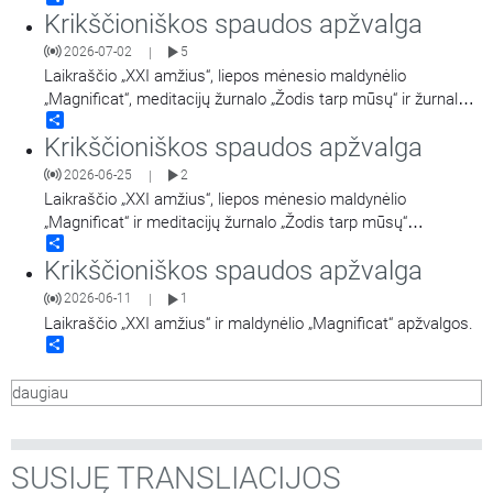
Krikščioniškos spaudos apžvalga
2026-07-02
5
|
Laikraščio „XXI amžius“, liepos mėnesio maldynėlio
„Magnificat“, meditacijų žurnalo „Žodis tarp mūsų“ ir žurnalo
Share
„Jėzuitai“ apžvalgos.
Krikščioniškos spaudos apžvalga
2026-06-25
2
|
Laikraščio „XXI amžius“, liepos mėnesio maldynėlio
„Magnificat“ ir meditacijų žurnalo „Žodis tarp mūsų“
Share
apžvalgos.
Krikščioniškos spaudos apžvalga
2026-06-11
1
|
Laikraščio „XXI amžius“ ir maldynėlio „Magnificat“ apžvalgos.
Share
daugiau
SUSIJĘ TRANSLIACIJOS