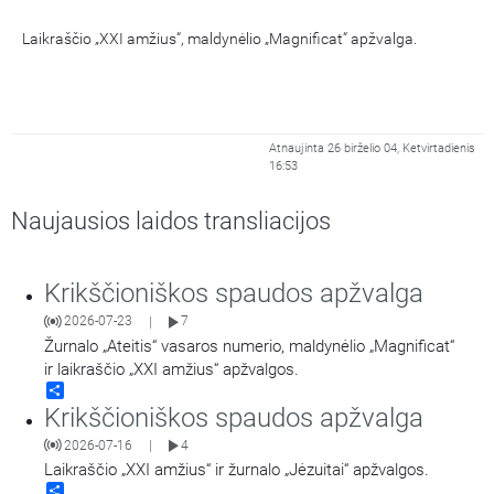
Laikraščio „XXI amžius“, maldynėlio „Magnificat“ apžvalga.
Atnaujinta 26 birželio 04, Ketvirtadienis
16:53
Naujausios laidos transliacijos
Krikščioniškos spaudos apžvalga
2026-07-23
7
|
Žurnalo „Ateitis“ vasaros numerio, maldynėlio „Magnificat“
ir laikraščio „XXI amžius“ apžvalgos.
Share
Krikščioniškos spaudos apžvalga
2026-07-16
4
|
Laikraščio „XXI amžius“ ir žurnalo „Jėzuitai“ apžvalgos.
Share