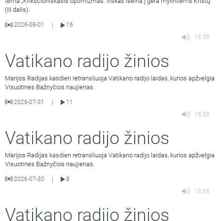
tema „Krikščioniškasis optimizmas: viskas išeina į gera mylintiems Kristų“
(III dalis).
2026-08-01
16
|
18:58
Vatikano radijo žinios
Marijos Radijas kasdien retransliuoja Vatikano radijo laidas, kurios apžvelgia
Visuotinės Bažnyčios naujienas.
2026-07-31
11
|
18:58
Vatikano radijo žinios
Marijos Radijas kasdien retransliuoja Vatikano radijo laidas, kurios apžvelgia
Visuotinės Bažnyčios naujienas.
2026-07-30
8
|
18:58
Vatikano radijo žinios