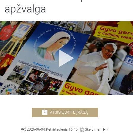
apžvalga
ATSISIŲSKITE ĮRAŠĄ
2026-06-04 Ketvirtadienis 16:45
Skelbimai
4