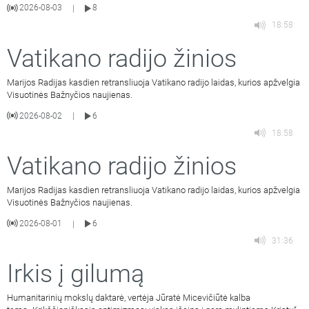
2026-08-03
8
|
18:58
Vatikano radijo žinios
Marijos Radijas kasdien retransliuoja Vatikano radijo laidas, kurios apžvelgia
Visuotinės Bažnyčios naujienas.
2026-08-02
6
|
18:58
Vatikano radijo žinios
Marijos Radijas kasdien retransliuoja Vatikano radijo laidas, kurios apžvelgia
Visuotinės Bažnyčios naujienas.
2026-08-01
6
|
31:36
Irkis į gilumą
Humanitarinių mokslų daktarė, vertėja Jūratė Micevičiūtė kalba