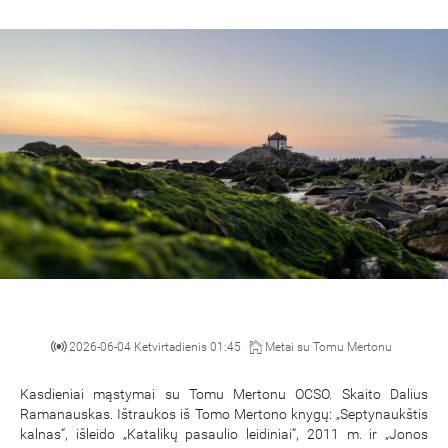
2026-06-04 Ketvirtadienis 01:45
Metai su Tomu Mertonu
Kasdieniai mąstymai su Tomu Mertonu OCSO. Skaito Dalius
Ramanauskas. Ištraukos iš Tomo Mertono knygų: „Septynaukštis
kalnas“, išleido „Katalikų pasaulio leidiniai“, 2011 m. ir „Jonos