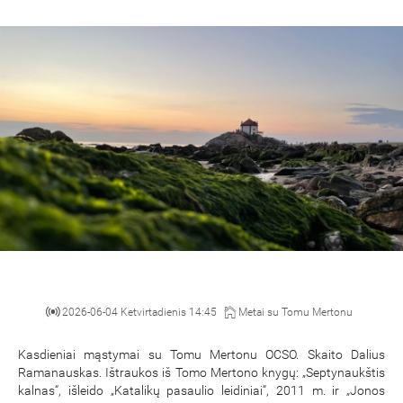
2026-06-04 Ketvirtadienis 14:45
Metai su Tomu Mertonu
Kasdieniai mąstymai su Tomu Mertonu OCSO. Skaito Dalius
Ramanauskas. Ištraukos iš Tomo Mertono knygų: „Septynaukštis
kalnas“, išleido „Katalikų pasaulio leidiniai“, 2011 m. ir „Jonos