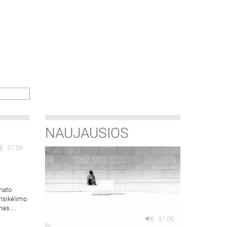
NAUJAUSIOS
37:09
hato
risikėlimo
onas
31:06