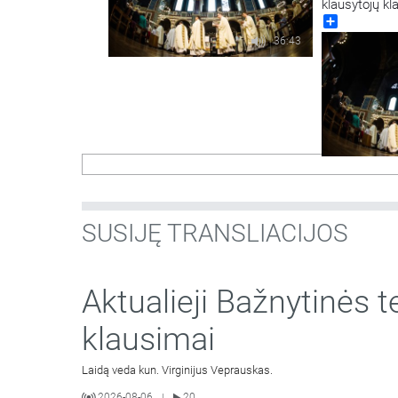
klausytojų k
Share
36:43
SUSIJĘ TRANSLIACIJOS
Aktualieji Bažnytinės t
klausimai
Laidą veda kun. Virginijus Veprauskas.
2026-08-06
20