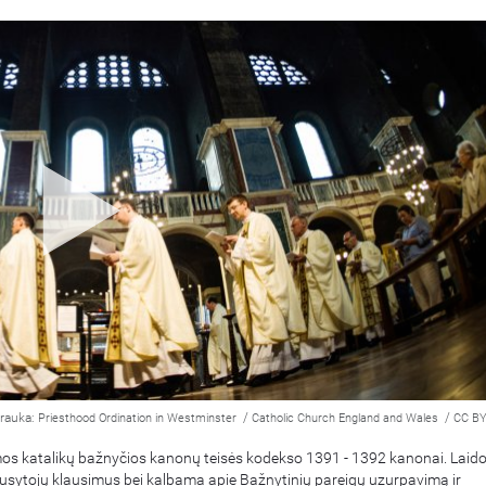
rauka:
/
/
Priesthood Ordination in Westminster
Catholic Church England and Wales
CC BY
s katalikų bažnyčios kanonų teisės kodekso 1391 - 1392 kanonai. Laido
usytojų klausimus bei kalbama apie Bažnytinių pareigų uzurpavimą ir