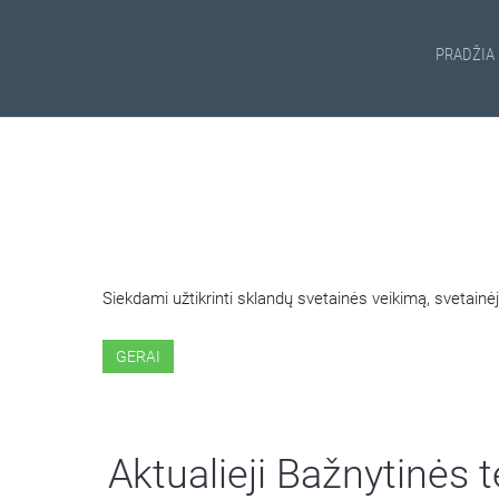
PRADŽIA
ŠIOJE SVETAINĖJE NAUDOJ
Siekdami užtikrinti sklandų svetainės veikimą, svetai
GERAI
Aktualieji Bažnytinės 