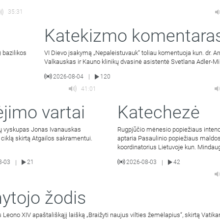
35:31
Katekizmo komentara
 bazilikos
VI Dievo įsakymą „Nepaleistuvauk“ toliau komentuoja kun. dr. A
Valkauskas ir Kauno klinikų dvasinė asistentė Svetlana Adler-Mi
2026-08-04
120
|
41:01
ėjimo vartai
Katechezė
ių vyskupas Jonas Ivanauskas
Rugpjūčio mėnesio popiežiaus intenc
ų ciklą skirtą Atgailos sakramentui.
aptaria Pasaulinio popiežiaus maldos
koordinatorius Lietuvoje kun. Mindau
Malinauskas SJ. Kalbina
8-03
21
2026-08-03
42
|
|
ytojo žodis
 Leono XIV apaštališkąjį laišką „Braižyti naujus vilties žemėlapius“, skirtą Vatikan