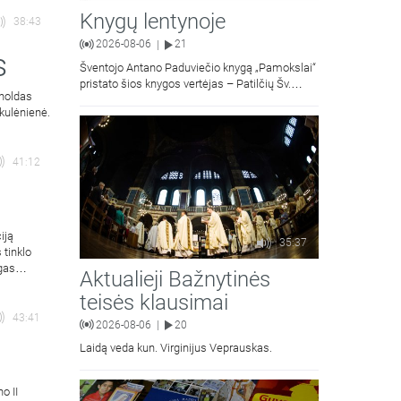
Knygų lentynoje
38:43
2026-08-06
21
|
s
Šventojo Antano Paduviečio knygą „Pamokslai“
pristato šios knygos vertėjas – Patilčių Šv.
rnoldas
Petro Išvadavimo parapijos klebonas, kun.
kulėnienė.
moralinės teologijos dr. Algirdas Petras
41:12
iją
35:37
 tinklo
gas
Aktualieji Bažnytinės
teisės klausimai
43:41
2026-08-06
20
|
Laidą veda kun. Virginijus Veprauskas.
o II