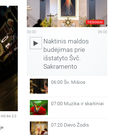
TIESIOGIAI
00:00
06:00
Naktinis maldos
budėjimas prie
išstatyto Švč.
Sakramento
06:00 Šv. Mišios
07:00 Muzika ir skaitiniai
-NC-SA 2.0
07:20 Dievo Žodis
je