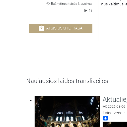
nusikaltimus ja
Bažnytinės teisės klausimai
49
ATSISIŲSKITE ĮRAŠĄ
Naujausios laidos transliacijos
Aktualie
2026-08-06
Laidą veda k
Share