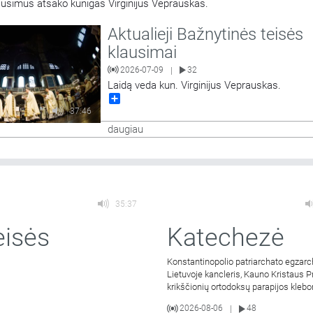
lausimus atsako kunigas Virginijus Veprauskas.
Aktualieji Bažnytinės teisės
klausimai
2026-07-09
32
|
Laidą veda kun. Virginijus Veprauskas.
Share
37:46
daugiau
35:37
eisės
Katechezė
Konstantinopolio patriarchato egzarc
Lietuvoje kancleris, Kauno Kristaus P
krikščionių ortodoksų parapijos kleb
kunigas Vitalijus Mockus
2026-08-06
48
|