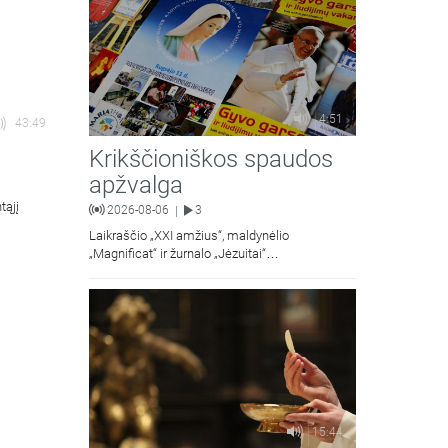
4:51
43:49
Krikščioniškos spaudos
apžvalga
tąjį
2026-08-06
3
|
Laikraščio „XXI amžius“, maldynėlio
„Magnificat“ ir žurnalo „Jėzuitai“
naujųjų numerių apžvalgos.
15:44