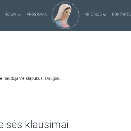
ĮRAŠAI
PROGRAMA
APIE MUS
KONTAKTA
AMI SLAPUKAI
nėje naudojame slapukus.
Daugiau..
teisės klausimai