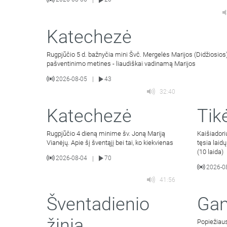
|
Katechezė
Rugpjūčio 5 d. bažnyčia mini Švč. Mergelės Marijos (Didžiosios)
pašventinimo metines - liaudiškai vadinamą Marijos
2026-08-05
43
|
32:40
Katechezė
Tik
Rugpjūčio 4 dieną minime šv. Joną Mariją
Kaišiador
Vianėjų. Apie šį šventąjį bei tai, ko kiekvienas
tęsia laid
(10 laida)
2026-08-04
70
|
2026-0
41:56
Šventadienio
Gan
žinia
Popiežiaus