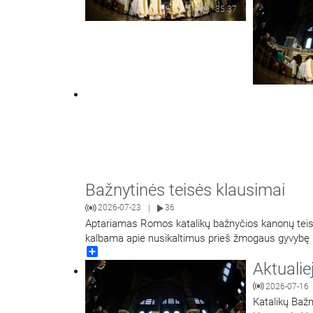
35:37
Bažnytinės teisės klausimai
2026-07-23
36
|
Aptariamas Romos katalikų bažnyčios kanonų teis
kalbama apie nusikaltimus prieš žmogaus gyvybę ir
Share
Aktualie
2026-07-16
Katalikų Bažn