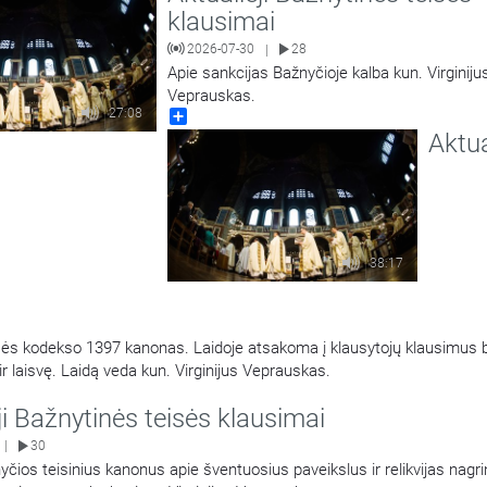
klausimai
2026-07-30
28
|
Apie sankcijas Bažnyčioje kalba kun. Virginiju
Veprauskas.
27:08
Share
Aktua
38:17
ės kodekso 1397 kanonas. Laidoje atsakoma į klausytojų klausimus 
 laisvę. Laidą veda kun. Virginijus Veprauskas.
ji Bažnytinės teisės klausimai
30
|
yčios teisinius kanonus apie šventuosius paveikslus ir relikvijas nagrinė