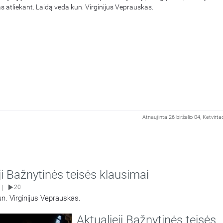
s atliekant. Laidą veda kun. Virginijus Veprauskas.
Atnaujinta 26 birželio 04, Ketvirta
ji Bažnytinės teisės klausimai
20
|
un. Virginijus Veprauskas.
Aktualieji Bažnytinės teisės