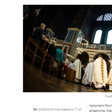
Nuot
Aptariami Romo
2026-06-04 Ketvirtadienis 17:20
atsakoma į kla