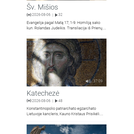
Šv. Mišios
2026-08-06
32
|
Evangelija pagal Matą 17, 1-9. Homiliją sako
kun. Rolandas Judeikis. Transliacija iš Prienų
Kristaus Apsireiškimo bažnyčios.
37:09
Katechezė
2026-08-06
48
|
Konstantinopolio patriarchato egzarchato
Lietuvoje kancleris, Kauno Kristaus Prisikėlimo
krikščionių ortodoksų parapijos klebonas
kunigas Vitalijus Mockus pasakoja apie
Kristaus Atsimainymo šventę.