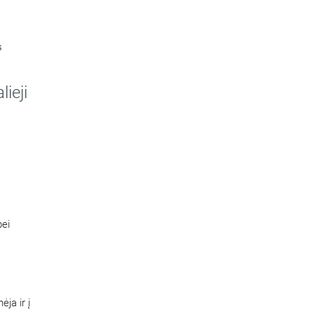
s
lieji
bei
ja ir į