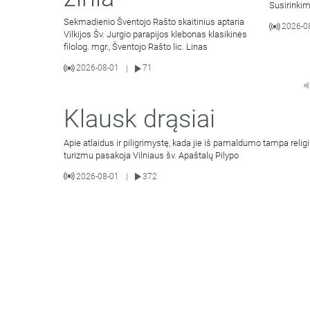
Susirinki
Sekmadienio Šventojo Rašto skaitinius aptaria
2026-0
Vilkijos Šv. Jurgio parapijos klebonas klasikinės
filolog. mgr., Šventojo Rašto lic. Linas
2026-08-01
71
|
Klausk drąsiai
Apie atlaidus ir piligrimystę, kada jie iš pamaldumo tampa religi
turizmu pasakoja Vilniaus šv. Apaštalų Pilypo
2026-08-01
372
|