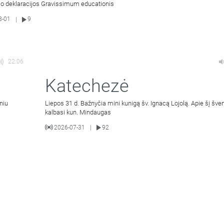
mo deklaracijos Gravissimum educationis
8-01
9
|
22:06
Katechezė
niu
Liepos 31 d. Bažnyčia mini kunigą šv. Ignacą Lojolą. Apie šį šven
kalbasi kun. Mindaugas
2026-07-31
92
|