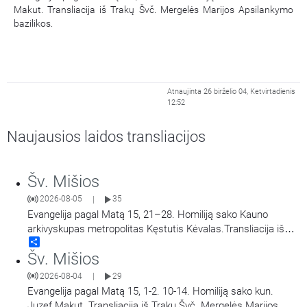
Makut. Transliacija iš Trakų Švč. Mergelės Marijos Apsilankymo
bazilikos.
Atnaujinta 26 birželio 04, Ketvirtadienis
12:52
Naujausios laidos transliacijos
Šv. Mišios
2026-08-05
35
|
Evangelija pagal Matą 15, 21–28. Homiliją sako Kauno
arkivyskupas metropolitas Kęstutis Kėvalas.Transliacija iš
Share
Šiluvos Švč. Mergelės Marijos Gimimo bazilikos.
Šv. Mišios
2026-08-04
29
|
Evangelija pagal Matą 15, 1-2. 10-14. Homiliją sako kun.
Juzef Makut. Transliacija iš Trakų Švč. Mergelės Marijos