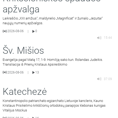
apžvalga
Laikraščio „XXI amžius“, maldynėlio „Magnificat“ ir žurnalo „Jėzuitai“
naujųjų numerių apžvalgos.
2026-08-06
0
|
15:44
Šv. Mišios
Evangelija pagal Matą 17, 1-9. Homiliją sako kun. Rolandas Judeikis.
Transliacija iš Prienų Kristaus Apsireiškimo
2026-08-06
13
|
37:09
Katechezė
Konstantinopolio patriarchato egzarchato Lietuvoje kancleris, Kauno
Kristaus Prisikėlimo krikščionių ortodoksų parapijos klebonas kunigas
Vitalijus Mockus