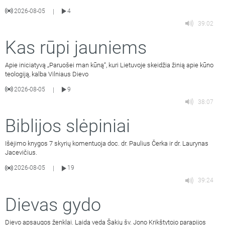
2026-08-05
4
|
39:02
Kas rūpi jauniems
Apie iniciatyvą „Paruošei man kūną“, kuri Lietuvoje skeidžia žinią apie kūno
teologiją, kalba Vilniaus Dievo
2026-08-05
9
|
38:07
Biblijos slėpiniai
Išėjimo knygos 7 skyrių komentuoja doc. dr. Paulius Čerka ir dr. Laurynas
Jacevičius.
2026-08-05
19
|
39:24
Dievas gydo
Dievo apsaugos ženklai. Laidą veda Šakių šv. Jono Krikštytojo parapijos