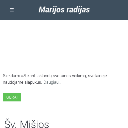
ŠIOJE SVETAINĖJE NAUDOJAMI
SLAPUKAI
Siekdami užtikrinti sklandų svetainės veikimą, svetainėje
naudojame slapukus.
Daugiau..
GERAI
Šv. Mišios