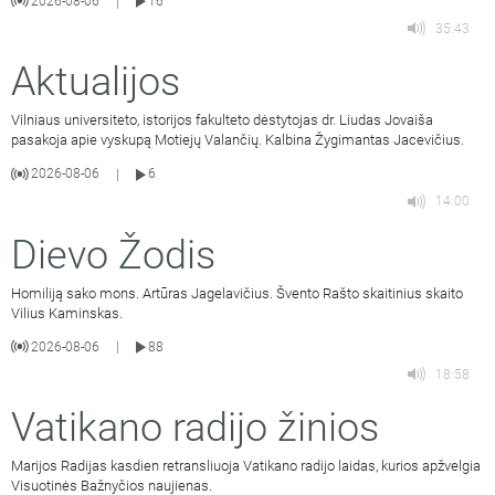
2026-08-06
16
|
35:43
Aktualijos
Vilniaus universiteto, istorijos fakulteto dėstytojas dr. Liudas Jovaiša
pasakoja apie vyskupą Motiejų Valančių. Kalbina Žygimantas Jacevičius.
2026-08-06
6
|
14:00
Dievo Žodis
Homiliją sako mons. Artūras Jagelavičius. Švento Rašto skaitinius skaito
Vilius Kaminskas.
2026-08-06
88
|
18:58
Vatikano radijo žinios
Marijos Radijas kasdien retransliuoja Vatikano radijo laidas, kurios apžvelgia
Visuotinės Bažnyčios naujienas.