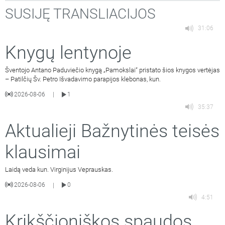
SUSIJĘ TRANSLIACIJOS
31:06
Knygų lentynoje
Šventojo Antano Paduviečio knygą „Pamokslai“ pristato šios knygos vertėjas
– Patilčių Šv. Petro Išvadavimo parapijos klebonas, kun.
2026-08-06
1
|
35:37
Aktualieji Bažnytinės teisės
klausimai
Laidą veda kun. Virginijus Veprauskas.
2026-08-06
0
|
4:51
Krikščioniškos spaudos