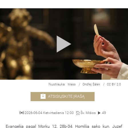
Nuotrauka:
/
/
Mass
Ondřej Šálek
CC BY 2.0
ATSISIŲSKITE ĮRAŠĄ
2026-06-04 Ketvirtadienis 12:00
Šv. Mišios
49
Evangelija pagal Morkų 12, 28b-34. Homiliją sako kun. Juzef