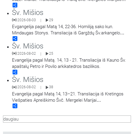
Share
Apsilankymo bazilikos.
Šv. Mišios
2026-08-03
29
|
Evgangelija pagal Matą 14, 22-36. Homiliją sako kun.
Mindaugas Stonys. Transliacija iš Gargždų Šv.arkangelo
Share
Mykolo bažnyčios.
Šv. Mišios
2026-08-02
25
|
Evangelija pagal Matą. 14, 13 - 21. Transliacija iš Kauno Šv.
apaštalų Petro ir Povilo arkikatedros bazilikos.
Share
Šv. Mišios
2026-08-02
38
|
Evangelija pagal Matą 14, 13–21. Transliacija iš Kretingos
Viešpaties Apreiškimo Švč. Mergelei Marijai
Share
bažnyčios.Vyks Porciunkulės atlaidų šventė ir Šv.
Pranciškaus Asyžiečio 800-ųjų mirties metinių paminėjimas.
daugiau
Šv. Mišias celebruoja ir homiliją sako provincijos ministras br.
Evaldas Darulis OFM.