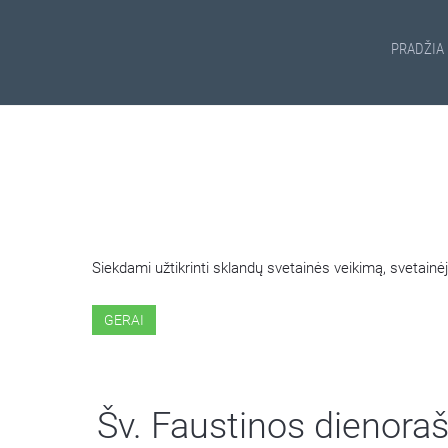
PRADŽIA
ŠIOJE SVETAINĖJE NAUDOJ
Siekdami užtikrinti sklandų svetainės veikimą, svetai
GERAI
Šv. Faustinos dienoraš