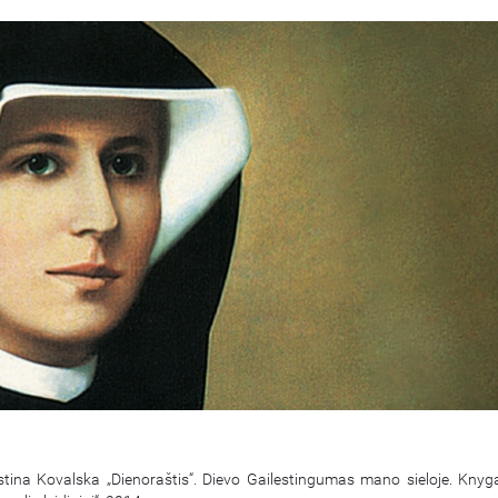
stina Kovalska „Dienoraštis“. Dievo Gailestingumas mano sieloje. Knygą