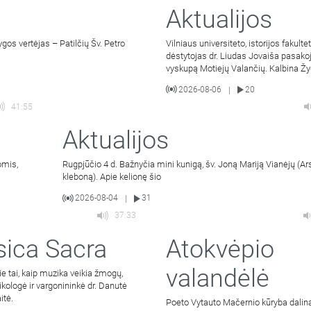
Aktualijos
os vertėjas – Patilčių Šv. Petro
Vilniaus universiteto, istorijos fakulte
dėstytojas dr. Liudas Jovaiša pasako
vyskupą Motiejų Valančių. Kalbina Ž
Jacevičius.
2026-08-06
20
|
41:55
Aktualijos
omis,
Rugpjūčio 4 d. Bažnyčia mini kunigą, šv. Joną Mariją Vianėjų (Ar
kleboną). Apie kelionę šio
2026-08-04
31
|
37:33
ica Sacra
Atokvėpio
valandėlė
ie tai, kaip muzika veikia žmogų,
kologė ir vargonininkė dr. Danutė
itė.
Poeto Vytauto Mačernio kūryba dalin