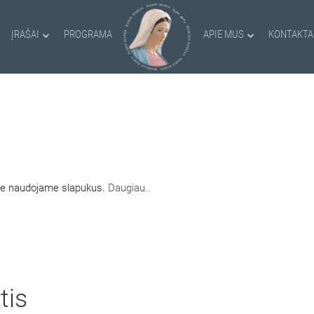
ĮRAŠAI
PROGRAMA
APIE MUS
KONTAKTA
AMI SLAPUKAI
nėje naudojame slapukus.
Daugiau..
tis