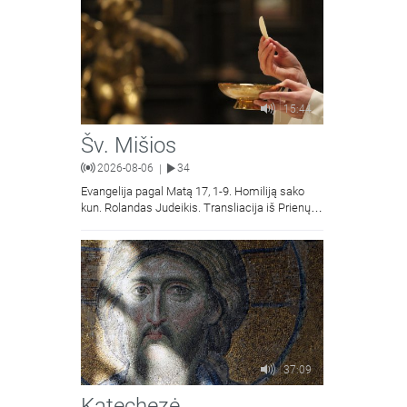
15:44
Šv. Mišios
2026-08-06
34
|
Evangelija pagal Matą 17, 1-9. Homiliją sako
kun. Rolandas Judeikis. Transliacija iš Prienų
Kristaus Apsireiškimo bažnyčios.
37:09
Katechezė