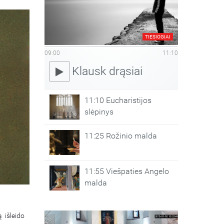
TIESIOGIAI
09:00
11:10
Klausk drąsiai
11:10 Eucharistijos
slėpinys
11:25 Rožinio malda
11:55 Viešpaties Angelo
malda
 išleido