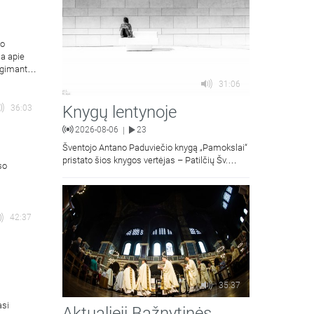
to
ja apie
ygimantas
31:06
Knygų lentynoje
36:03
2026-08-06
23
|
Šventojo Antano Paduviečio knygą „Pamokslai“
pristato šios knygos vertėjas – Patilčių Šv.
so
Petro Išvadavimo parapijos klebonas, kun.
moralinės teologijos dr. Algirdas Petras
42:37
35:37
asi
Aktualieji Bažnytinės