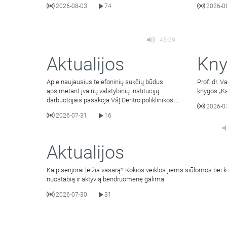
2026-08-03
74
2026-0
|
43:09
Aktualijos
Kny
Apie naujausius telefoninių sukčių būdus
Prof. dr. 
apsimetant įvairių valstybinių institucijų
knygos „Ka
darbuotojais pasakoja VšĮ Centro poliklinikos
2026-0
komunikacijos ir
2026-07-31
16
|
Aktualijos
Kaip senjorai leižia vasarą? Kokios veiklos jiems siūlomos bei k
nuostabią ir aktyvią bendruomenę galima
2026-07-30
31
|