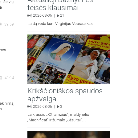
s išeivių
teisės klausimai
ja
2026-08-06
21
|
Laidą veda kun. Virginijus Veprauskas.
39:59
rnės
41:14
4:51
Krikščioniškos spaudos
apžvalga
iekinimą
2026-08-06
3
|
os
Laikraščio „XXI amžius“, maldynėlio
„Magnificat“ ir žurnalo „Jėzuitai“
naujųjų numerių apžvalgos.