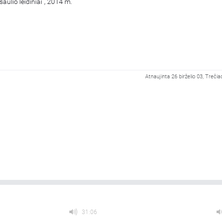
saulio leidiniai“, 2014 m.
Atnaujinta 26 birželio 03, Trečia
31:06