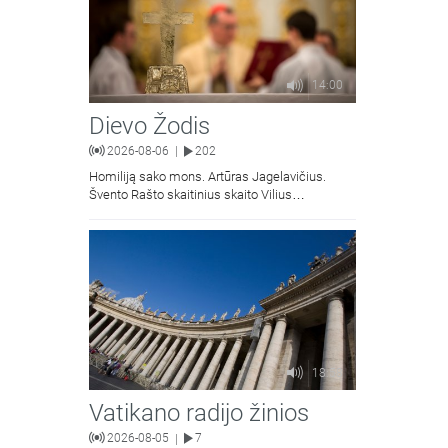
14:00
Dievo Žodis
2026-08-06
202
|
Homiliją sako mons. Artūras Jagelavičius.
Švento Rašto skaitinius skaito Vilius
Kaminskas.
18:58
Vatikano radijo žinios
2026-08-05
7
|