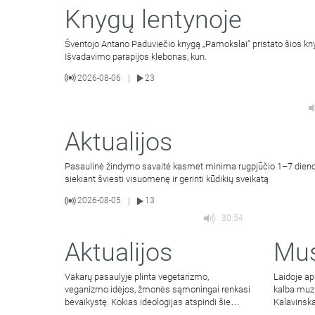
Knygų lentynoje
Šventojo Antano Paduviečio knygą „Pamokslai“ pristato šios knyg
Išvadavimo parapijos klebonas, kun.
2026-08-06
23
|
Aktualijos
Pasaulinė žindymo savaitė kasmet minima rugpjūčio 1–7 dien
siekiant šviesti visuomenę ir gerinti kūdikių sveikatą
2026-08-05
13
|
30:54
Aktualijos
Mus
Vakarų pasaulyje plinta vegetarizmo,
Laidoje ap
veganizmo idėjos, žmonės sąmoningai renkasi
kalba muzi
bevaikystę. Kokias ideologijas atspindi šie
Kalavinska
pasirinkimai