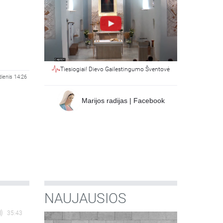
Tiesiogiai! Dievo Gailestingumo Šventovė
dienis 14:26
Marijos radijas | Facebook
NAUJAUSIOS
35:43