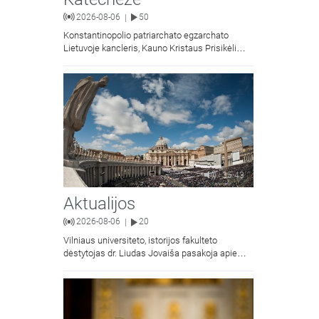
2026-08-06
50
|
Konstantinopolio patriarchato egzarchato
Lietuvoje kancleris, Kauno Kristaus Prisikėlimo
krikščionių ortodoksų parapijos klebonas
kunigas Vitalijus Mockus pasakoja apie
Kristaus Atsimainymo šventę.
35:43
Aktualijos
2026-08-06
20
|
Vilniaus universiteto, istorijos fakulteto
dėstytojas dr. Liudas Jovaiša pasakoja apie
vyskupą Motiejų Valančių. Kalbina Žygimantas
Jacevičius.