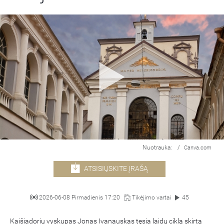
Nuotrauka:
/
Canva.com
ATSISIŲSKITE ĮRAŠĄ
2026-06-08 Pirmadienis 17:20
Tikėjimo vartai
45
Kaišiadorių vyskupas Jonas Ivanauskas tęsia laidų ciklą skirtą