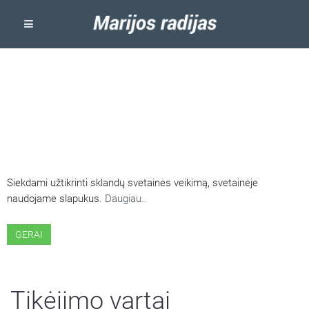
ŠIOJE SVETAINĖJE NAUDOJAMI
SLAPUKAI
Siekdami užtikrinti sklandų svetainės veikimą, svetainėje
naudojame slapukus.
Daugiau..
GERAI
Tikėjimo vartai