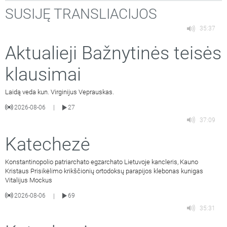
SUSIJĘ TRANSLIACIJOS
35:37
Aktualieji Bažnytinės teisės
klausimai
Laidą veda kun. Virginijus Veprauskas.
2026-08-06
27
|
37:09
Katechezė
Konstantinopolio patriarchato egzarchato Lietuvoje kancleris, Kauno
Kristaus Prisikėlimo krikščionių ortodoksų parapijos klebonas kunigas
Vitalijus Mockus
2026-08-06
69
|
35:31