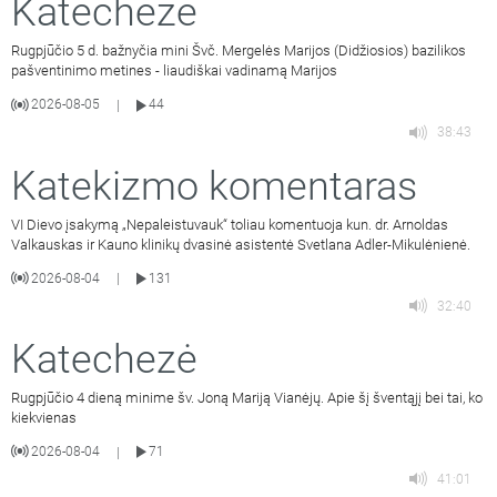
Katechezė
Rugpjūčio 5 d. bažnyčia mini Švč. Mergelės Marijos (Didžiosios) bazilikos
pašventinimo metines - liaudiškai vadinamą Marijos
2026-08-05
44
|
38:43
Katekizmo komentaras
VI Dievo įsakymą „Nepaleistuvauk“ toliau komentuoja kun. dr. Arnoldas
Valkauskas ir Kauno klinikų dvasinė asistentė Svetlana Adler-Mikulėnienė.
2026-08-04
131
|
32:40
Katechezė
Rugpjūčio 4 dieną minime šv. Joną Mariją Vianėjų. Apie šį šventąjį bei tai, ko
kiekvienas
2026-08-04
71
|
41:01