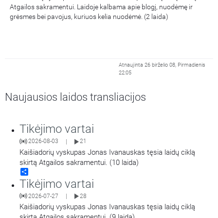
Atgailos sakramentui. Laidoje kalbama apie blogį, nuodėmę ir
grėsmes bei pavojus, kuriuos kelia nuodėmė. (2 laida)
Atnaujinta 26 birželio 08, Pirmadienis
22:05
Naujausios laidos transliacijos
Tikėjimo vartai
2026-08-03
21
|
Kaišiadorių vyskupas Jonas Ivanauskas tęsia laidų ciklą
skirtą Atgailos sakramentui. (10 laida)
Share
Tikėjimo vartai
2026-07-27
28
|
Kaišiadorių vyskupas Jonas Ivanauskas tęsia laidų ciklą
skirtą Atgailos sakramentui. (9 laida)