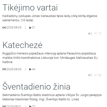
Tikėjimo vartai
Kaišiadorių vyskupas Jonas Ivanauskas tęsia laidų ciklą skirtą Atgailos
sakramentui. (10 laida)
2026-08-03
21
|
41:12
Katechezė
Rugpjūčio mėnesio popiežiaus intenciją aptaria Pasaulinio popiežiaus
maldos tinklo koordinatorius Lietuvoje kun. Mindaugas Malinauskas SJ.
Kalbina
2026-08-03
44
|
41:56
Šventadienio žinia
Sekmadienio Šventojo Rašto skaitinius aptaria Vilkijos Šv. Jurgio parapijos
klebonas klasikinės filolog. mgr., Šventojo Rašto lic. Linas
2026-08-01
72
|