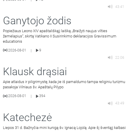
43:41
Ganytojo žodis
Popiežiaus Leono XIV apaštališkąjį laišką „Braižyti naujus vilties
žemėlapius“, skirtą Vatikano II Susirinkimo deklaracijos Gravissimum
educationis
2026-08-01
9
|
22:06
Klausk drąsiai
Apie atlaidus ir piligrimystę, kada jie iš pamaldumo tampa religiniu turizmu
pasakoja Vilniaus šv. Apaštalų Pilypo
2026-08-01
394
|
43:49
Katechezė
Liepos 31 d. Bažnyčia mini kunigą šv. Ignacą Lojolą. Apie šį šventąjį kalbasi