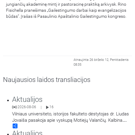
jungiančių akademinę mintį ir pastoracinę praktiką arkivysk. Rino
Fisichella pranešimas „Gailestingumo darbai kaip evangelizacijos
būdas“. Įrašas iš Pasaulinio Apaštalinio Gailestingumo kongreso.
Atnaujinta 26 birželio 12, Penktadienis
08:35
Naujausios laidos transliacijos
Aktualijos
2026-08-06
16
|
Vilniaus universiteto, istorijos fakulteto dėstytojas dr. Liudas
Jovaiša pasakoja apie vyskupą Motiejų Valančių. Kalbina
Share
Žygimantas Jacevičius.
Aktualijos