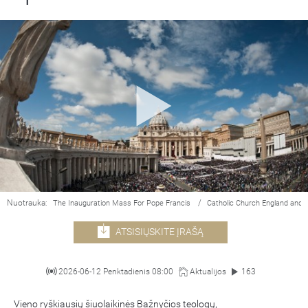
Nuotrauka:
/
The Inauguration Mass For Pope Francis
Catholic Church England and 
ATSISIŲSKITE ĮRAŠĄ
2026-06-12 Penktadienis 08:00
Aktualijos
163
Vieno ryškiausių šiuolaikinės Bažnyčios teologų,