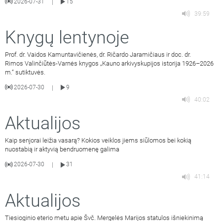
2026-07-31
15
|
39:59
Knygų lentynoje
Prof. dr. Vaidos Kamuntavičienės, dr. Ričardo Jaramičiaus ir doc. dr.
Rimos Valinčiūtės-Varnės knygos „Kauno arkivyskupijos istorija 1926–2026
m.“ sutiktuvės.
2026-07-30
9
|
40:02
Aktualijos
Kaip senjorai leižia vasarą? Kokios veiklos jiems siūlomos bei kokią
nuostabią ir aktyvią bendruomenę galima
2026-07-30
31
|
41:14
Aktualijos
Tiesioginio eterio metu apie Švč. Mergelės Marijos statulos išniekinimą