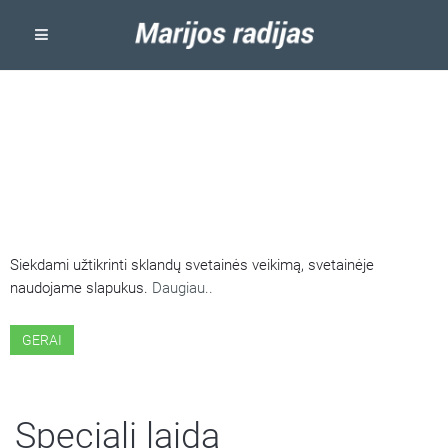
ŠIOJE SVETAINĖJE NAUDOJAMI
SLAPUKAI
Siekdami užtikrinti sklandų svetainės veikimą, svetainėje
naudojame slapukus.
Daugiau..
GERAI
Speciali laida