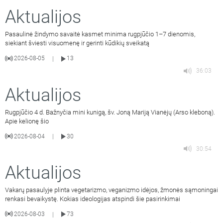
Aktualijos
Pasaulinė žindymo savaitė kasmet minima rugpjūčio 1–7 dienomis,
siekiant šviesti visuomenę ir gerinti kūdikių sveikatą
2026-08-05
13
|
36:03
Aktualijos
Rugpjūčio 4 d. Bažnyčia mini kunigą, šv. Joną Mariją Vianėjų (Arso kleboną).
Apie kelionę šio
2026-08-04
30
|
30:54
Aktualijos
Vakarų pasaulyje plinta vegetarizmo, veganizmo idėjos, žmonės sąmoningai
renkasi bevaikystę. Kokias ideologijas atspindi šie pasirinkimai
2026-08-03
73
|