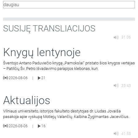
daugiau
direktoriaus pavaduotojas Rokas Jonikas, Pinigų plovimo
kompetencijų centro Sukčiavimo prevencijos koordinatorė
Živilė Kielienė. Laidą veda Vilniaus
…
SUSIJĘ TRANSLIACIJOS
31:06
Knygų lentynoje
Šventojo Antano Paduviečio knygą „Pamokslai“ pristato šios knygos vertėjas
– Patilčių Šv. Petro Išvadavimo parapijos klebonas, kun.
2026-08-06
21
|
35:43
Aktualijos
Vilniaus universiteto, istorijos fakulteto dėstytojas dr. Liudas Jovaiša
pasakoja apie vyskupą Motiejų Valančių. Kalbina Žygimantas Jacevičius.
2026-08-06
16
|
41:55