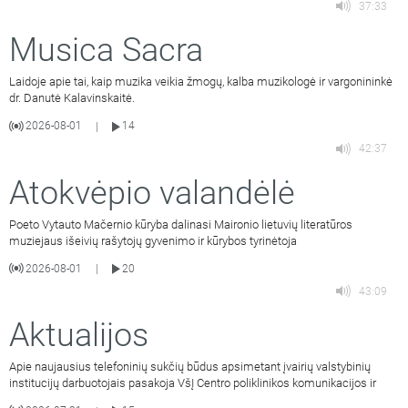
37:33
Musica Sacra
Laidoje apie tai, kaip muzika veikia žmogų, kalba muzikologė ir vargonininkė
dr. Danutė Kalavinskaitė.
2026-08-01
14
|
42:37
Atokvėpio valandėlė
Poeto Vytauto Mačernio kūryba dalinasi Maironio lietuvių literatūros
muziejaus išeivių rašytojų gyvenimo ir kūrybos tyrinėtoja
2026-08-01
20
|
43:09
Aktualijos
Apie naujausius telefoninių sukčių būdus apsimetant įvairių valstybinių
institucijų darbuotojais pasakoja VšĮ Centro poliklinikos komunikacijos ir