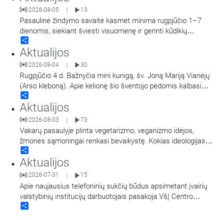
2026-08-05
13
|
Pasaulinė žindymo savaitė kasmet minima rugpjūčio 1–7
dienomis, siekiant šviesti visuomenę ir gerinti kūdikių
Share
sveikatą visame pasaulyje. Akušerė, tėvystės
Aktualijos
mokyklos „Gandro lizdas“ įkūrėja Ieva Girdvainienė pasakoja
apie žindymo naudą kūdikiui ir motinai, taip pat dalijasi
2026-08-04
30
|
patarimais, kur kreiptis pagalbos, jei kyla
…
Rugpjūčio 4 d. Bažnyčia mini kunigą, šv. Joną Mariją Vianėjų
(Arso kleboną). Apie kelionę šio šventojo pėdomis kalbasi
Share
tikybos mokytoja Jolanta Stupelytė ir žurnalistė
Aktualijos
Laisvė Radzevičienė.
2026-08-03
73
|
Vakarų pasaulyje plinta vegetarizmo, veganizmo idėjos,
žmonės sąmoningai renkasi bevaikystę. Kokias ideologijas
Share
atspindi šie pasirinkimai ir ką apie jas turi žinoti krikščionys.
Aktualijos
Kalba Vilniaus šv. Pranciškaus Asyžiečio parapijos vikaras,
psichologas Arūnas Peškaitis OFM.
2026-07-31
15
|
Apie naujausius telefoninių sukčių būdus apsimetant įvairių
valstybinių institucijų darbuotojais pasakoja VšĮ Centro
Share
poliklinikos komunikacijos ir viešųjų ryšių specialistė Giedrė
Raišienė, Nacionalinio kibernetinio saugumo centro