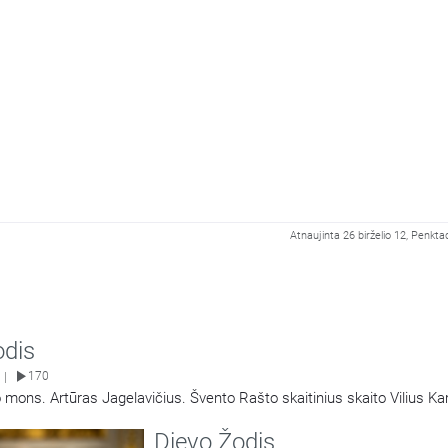
Atnaujinta 26 birželio 12, Penkta
odis
170
|
 mons. Artūras Jagelavičius. Švento Rašto skaitinius skaito Vilius K
Dievo Žodis