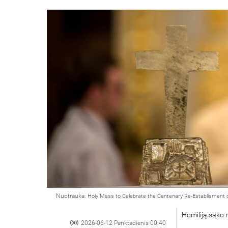
Nuotrauka:
Holy Mass to Celebrate the Centenary Re-Establisment 
Homiliją sako 
2026-06-12 Penktadienis 00:40