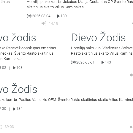
tinius
Homiliją sako kun. br. Jokūbas Marija Goštautas OP. Švento Raš
skaitinius skaito Vilius Kaminskas.
2026-08-04
189
|
14:18
vo žodis
Dievo Žodis
sako Panevėžio vyskupas emeritas
Homiliją sako kun. Vladimiras Solove
neckas. Švento Rašto skaitinius
Rašto skaitinius skaito Vilius Kamins
ius Kaminskas.
2026-08-01
143
|
8-02
103
|
vo Žodis
ako kun. br. Paulius Vaineikis OFM. Švento Rašto skaitinius skaito Vilius Kamins
7-30
134
|
39:03