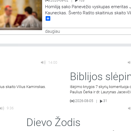
2026-08-02
103
|
Homiliją sako Panevėžio vyskupas emeritas 
Kauneckas. Švento Rašto skaitinius skaito Vi
Share
Kaminskas.
14:18
daugiau
14:00
Biblijos slėpin
ius skaito Vilius Kaminskas.
Išėjimo knygos 7 skyrių komentuoja d
Paulius Čerka ir dr. Laurynas Jaceviči
2026-08-05
31
|
9:36
Dievo Žodis