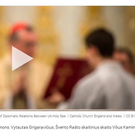
/
/
of Diplomatic Relations Between UK-Holy See
Catholic Church England and Wales
CC BY
mons. Vytautas Grigaravičius. Švento Rašto skaitinius skaito Vilius Kami