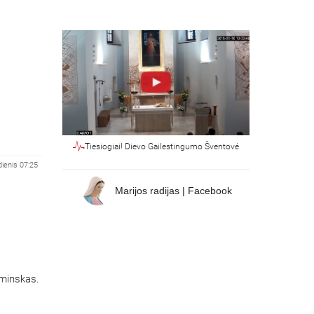
Tiesiogiai! Dievo Gailestingumo Šventovė
dienis 07:25
Marijos radijas | Facebook
aminskas.