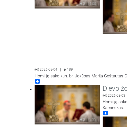
14:00
2026-08-04
189
|
Homiliją sako kun. br. Jokūbas Marija Goštautas O
Share
Dievo ž
2026-08-03
Homiliją sako
Kaminskas.
Share
13:35