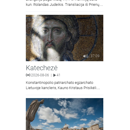
kun. Rolandas Judeikis. Transliacija iš Prienų
Kristaus Apsireiškimo bažnyčios.
37:09
Katechezė
2026-08-06
41
|
Konstantinopolio patriarchato egzarchato
Lietuvoje kancleris, Kauno Kristaus Prisikėlimo
krikščionių ortodoksų parapijos klebonas
kunigas Vitalijus Mockus pasakoja apie
Kristaus Atsimainymo šventę.