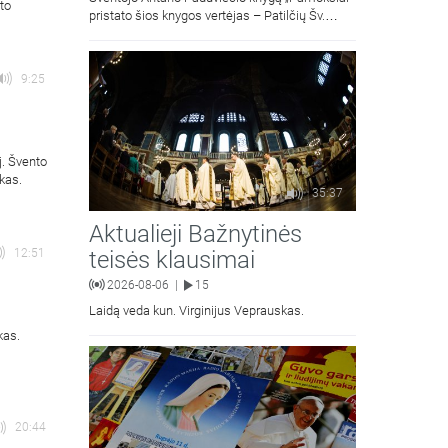
to
pristato šios knygos vertėjas – Patilčių Šv.
Petro Išvadavimo parapijos klebonas, kun.
moralinės teologijos dr. Algirdas Petras
9:25
j. Švento
kas.
35:37
Aktualieji Bažnytinės
teisės klausimai
12:51
2026-08-06
15
|
Laidą veda kun. Virginijus Veprauskas.
kas.
20:44