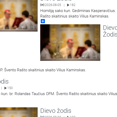
2026-08-05
182
|
Homiliją sako kun. Gediminas Kasperavičius.
Rašto skaitinius skaito Vilius Kaminskas.
Share
Diev
9:36
Žodi
11:48
P. Švento Rašto skaitinius skaito Vilius Kaminskas.
odis
150
|
 kun. br. Rolandas Taučius OFM. Švento Rašto skaitinius skaito Viliu
Dievo žodis