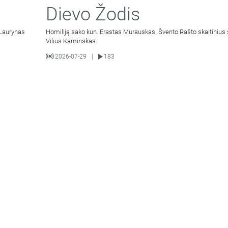
Dievo Žodis
 Laurynas
Homiliją sako kun. Erastas Murauskas. Švento Rašto skaitinius 
Vilius Kaminskas.
2026-07-29
183
|