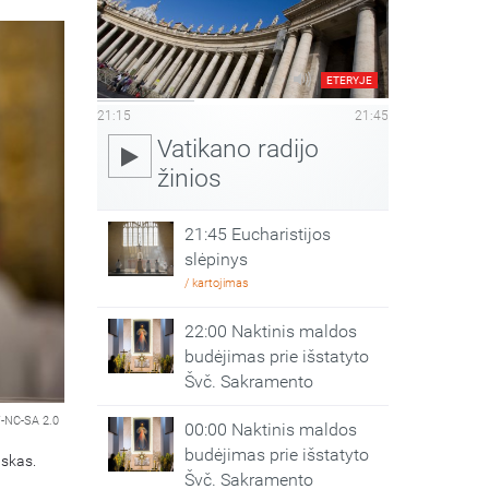
ETERYJE
21:15
21:45
Vatikano radijo
žinios
21:45 Eucharistijos
slėpinys
/ kartojimas
22:00 Naktinis maldos
budėjimas prie išstatyto
Švč. Sakramento
-NC-SA 2.0
00:00 Naktinis maldos
budėjimas prie išstatyto
nskas.
Švč. Sakramento