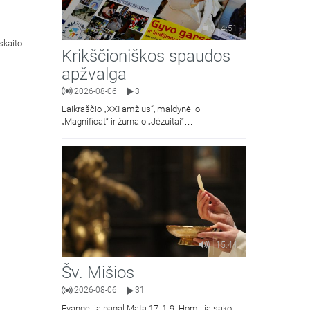
4:51
skaito
Krikščioniškos spaudos
apžvalga
2026-08-06
3
|
Laikraščio „XXI amžius“, maldynėlio
„Magnificat“ ir žurnalo „Jėzuitai“
naujųjų numerių apžvalgos.
15:44
Šv. Mišios
2026-08-06
31
|
Evangelija pagal Matą 17, 1-9. Homiliją sako