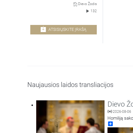
Dievo Žodis
132
ATSISIŲSKITE ĮRAŠĄ
Naujausios laidos transliacijos
Dievo Ž
2026-08-06
Homiliją sako
Share