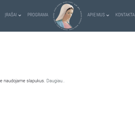
ĮRAŠAI
PROGRAMA
APIE MUS
KONTAKTA
AMI SLAPUKAI
nėje naudojame slapukus.
Daugiau..