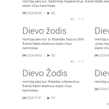
Homiliją sako kun. Gediminas Kasperavičius. Švento Rašto skai
skaito Vilius Kaminskas.
2026-08-05
182
|
13:35
Dievo žodis
Die
Homiliją sako kun. br. Rolandas Taučius OFM.
Homiliją 
Švento Rašto skaitinius skaito Vilius
Jonas Kau
Kaminskas.
skaito Vil
2026-08-03
150
2026-0
|
10:45
Dievo Žodis
Die
Homiliją sako kun. Robertas Urbonavičius.
Homiliją s
Švento Rašto skaitinius skaito Vilius
2026-0
Kaminskas.
2026-07-31
142
|