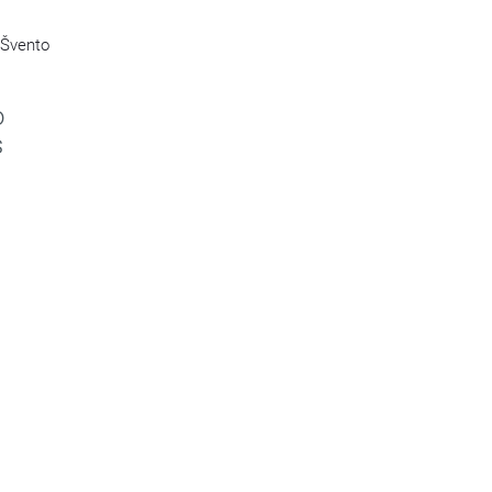
 Švento
o
s
s