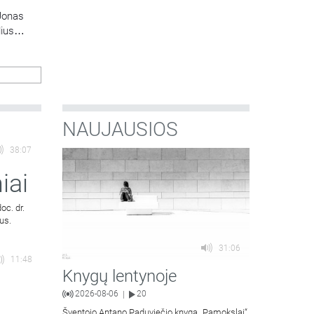
Jonas
lius
NAUJAUSIOS
38:07
iai
oc. dr.
us.
31:06
11:48
Knygų lentynoje
2026-08-06
20
|
Šventojo Antano Paduviečio knygą „Pamokslai“