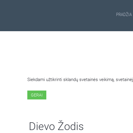
PRADŽIA
ŠIOJE SVETAINĖJE NAUDOJ
Siekdami užtikrinti sklandų svetainės veikimą, svetai
GERAI
Dievo Žodis