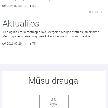
2026-07-30
33
|
41:14
Aktualijos
Tiesioginio eterio metu apie Švč. Mergelės Marijos statulos išniekinimą
Medžiugorije, nusikaltimų prieš krikščioniškus simbolius, maldos
2026-07-29
75
|
Mūsų draugai