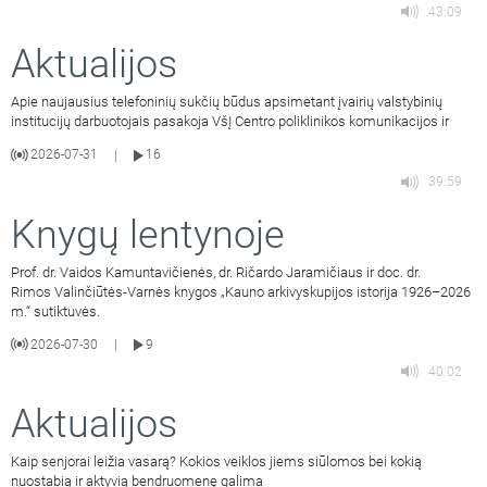
43:09
Aktualijos
Apie naujausius telefoninių sukčių būdus apsimetant įvairių valstybinių
institucijų darbuotojais pasakoja VšĮ Centro poliklinikos komunikacijos ir
2026-07-31
16
|
39:59
Knygų lentynoje
Prof. dr. Vaidos Kamuntavičienės, dr. Ričardo Jaramičiaus ir doc. dr.
Rimos Valinčiūtės-Varnės knygos „Kauno arkivyskupijos istorija 1926–2026
m.“ sutiktuvės.
2026-07-30
9
|
40:02
Aktualijos
Kaip senjorai leižia vasarą? Kokios veiklos jiems siūlomos bei kokią
nuostabią ir aktyvią bendruomenę galima