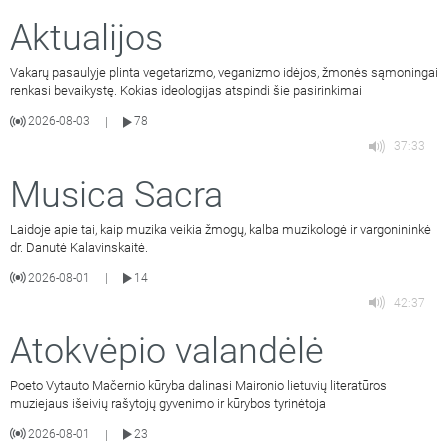
Aktualijos
Vakarų pasaulyje plinta vegetarizmo, veganizmo idėjos, žmonės sąmoningai
renkasi bevaikystę. Kokias ideologijas atspindi šie pasirinkimai
2026-08-03
78
|
37:33
Musica Sacra
Laidoje apie tai, kaip muzika veikia žmogų, kalba muzikologė ir vargonininkė
dr. Danutė Kalavinskaitė.
2026-08-01
14
|
42:37
Atokvėpio valandėlė
Poeto Vytauto Mačernio kūryba dalinasi Maironio lietuvių literatūros
muziejaus išeivių rašytojų gyvenimo ir kūrybos tyrinėtoja
2026-08-01
23
|