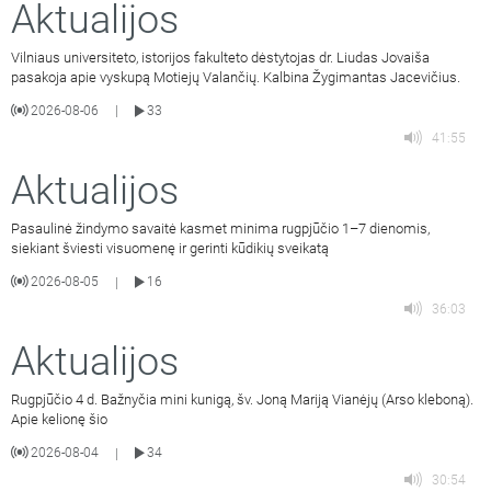
Aktualijos
Vilniaus universiteto, istorijos fakulteto dėstytojas dr. Liudas Jovaiša
pasakoja apie vyskupą Motiejų Valančių. Kalbina Žygimantas Jacevičius.
2026-08-06
33
|
41:55
Aktualijos
Pasaulinė žindymo savaitė kasmet minima rugpjūčio 1–7 dienomis,
siekiant šviesti visuomenę ir gerinti kūdikių sveikatą
2026-08-05
16
|
36:03
Aktualijos
Rugpjūčio 4 d. Bažnyčia mini kunigą, šv. Joną Mariją Vianėjų (Arso kleboną).
Apie kelionę šio
2026-08-04
34
|
30:54