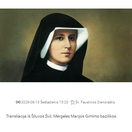
2026-06-13 Šeštadienis 15:20
Šv. Faustinos Dienoraštis
Transliacija iš Šiluvos Švč. Mergelės Marijos Gimimo bazilikos.