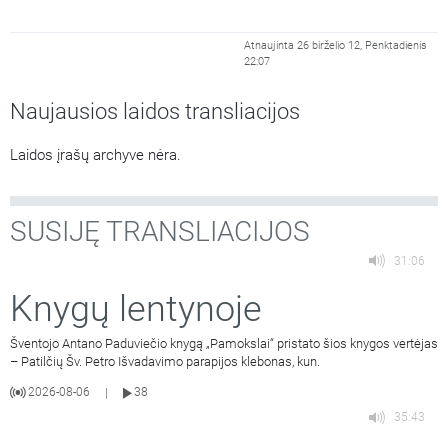
Atnaujinta 26 birželio 12, Penktadienis
22:07
Naujausios laidos transliacijos
Laidos įrašų archyve nėra.
SUSIJĘ TRANSLIACIJOS
31:06
Knygų lentynoje
Šventojo Antano Paduviečio knygą „Pamokslai“ pristato šios knygos vertėjas
– Patilčių Šv. Petro Išvadavimo parapijos klebonas, kun.
2026-08-06
38
|
35:43