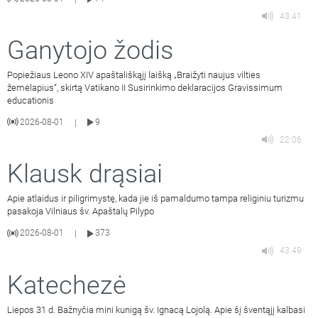
43:41
Ganytojo žodis
Popiežiaus Leono XIV apaštališkąjį laišką „Braižyti naujus vilties
žemėlapius“, skirtą Vatikano II Susirinkimo deklaracijos Gravissimum
educationis
2026-08-01
9
|
22:06
Klausk drąsiai
Apie atlaidus ir piligrimystę, kada jie iš pamaldumo tampa religiniu turizmu
pasakoja Vilniaus šv. Apaštalų Pilypo
2026-08-01
373
|
43:49
Katechezė
Liepos 31 d. Bažnyčia mini kunigą šv. Ignacą Lojolą. Apie šį šventąjį kalbasi