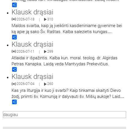
Share
Mantvydas Prekevičius.
Klausk drąsiai
2026-07-18
310
|
Maldos svarba, kaip ją įveiklinti kasdieniniame gyvenime bei
ką apie ją sako Šv. Raštas. Kalba salezietis kunigas
Share
Alessandro Barelli. Laidą veda Miglė Magylaitė.
Klausk drąsiai
2026-07-11
299
|
Atlaidai ir išpažintis. Kalba kun. moral. teolog. dr. Algirdas
Petras Kanapka. Laidą veda Mantvydas Prekevičius.
Share
Klausk drąsiai
2026-07-04
260
|
Kas yra liturgija ir kuo ji svarbi? Kaip tinkamai skaityti Dievo
žodį, priimti šv. Komuniją ir dalyvauti šv. Mišių aukoje? Laidoje
Share
į klausytojų klausimus tiesioginio eterio metu atsako
Panevėžio Šv. apaštalų Petro ir Povilo bažnyčios
daugiau
rezidentas,Vilniaus ir Utenos apskričių policijos
…