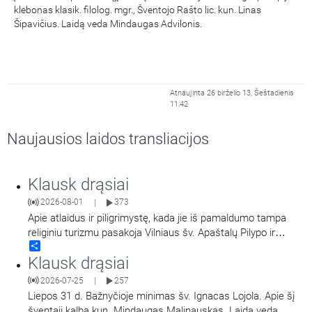
klebonas klasik. filolog. mgr., Šventojo Rašto lic. kun. Linas
Šipavičius. Laidą veda Mindaugas Advilonis.
Atnaujinta 26 birželio 13, Šeštadienis
11:42
Naujausios laidos transliacijos
Klausk drąsiai
2026-08-01
373
|
Apie atlaidus ir piligrimystę, kada jie iš pamaldumo tampa
religiniu turizmu pasakoja Vilniaus šv. Apaštalų Pilypo ir
Share
Jokūbo (dominikonų) vienuolyno prioras, kunigas Jokūbas
Klausk drąsiai
Marija Goštautas OP.
2026-07-25
257
|
Liepos 31 d. Bažnyčioje minimas šv. Ignacas Lojola. Apie šį
šventąjį kalba kun. Mindaugas Malinauskas. Laidą veda