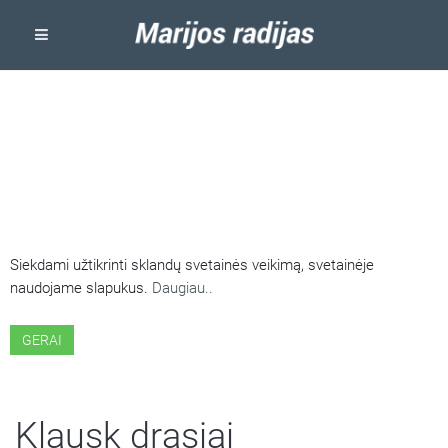
ŠIOJE SVETAINĖJE NAUDOJAMI
SLAPUKAI
Siekdami užtikrinti sklandų svetainės veikimą, svetainėje
naudojame slapukus.
Daugiau..
GERAI
Klausk drąsiai