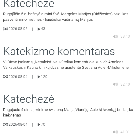
Katechezė
Rugpjūčio 5 d. bažnyčia mini Švč. Mergelės Marijos (Didžiosios) bazilikos
pašventinimo metines - liaudiškai vadinamą Marijos
2026-08-05
43
|
38:43
Katekizmo komentaras
VI Dievo įsakymą „Nepaleistuvauk“ toliau komentuoja kun. dr. Arnoldas
Valkauskas ir Kauno klinikų dvasinė asistentė Svetlana Adler-Mikulėnienė.
2026-08-04
120
|
32:40
Katechezė
Rugpjūčio 4 dieną minime šv. Joną Mariją Vianėjų. Apie šį šventąjį bei tai, ko
kiekvienas
2026-08-04
70
|
41:01