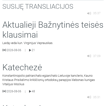
SUSIJĘ TRANSLIACIJOS
35:37
Aktualieji Bažnytinės teisės
klausimai
Laidą veda kun. Virginijus Veprauskas.
2026-08-06
21
|
37:09
Katechezė
Konstantinopolio patriarchato egzarchato Lietuvoje kancleris, Kauno
Kristaus Prisikėlimo krikščionių ortodoksų parapijos klebonas kunigas
Vitalijus Mockus
2026-08-06
48
|
35:31