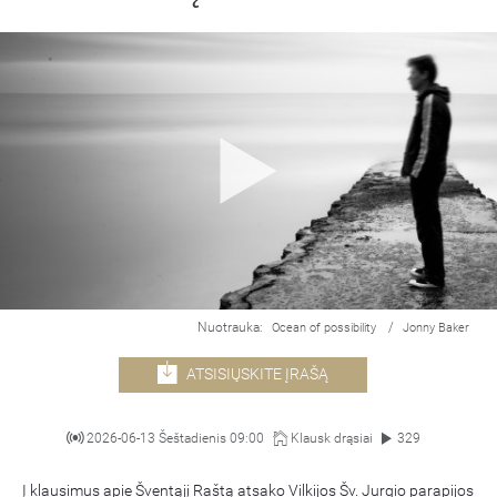
Nuotrauka:
/
Ocean of possibility
Jonny Baker
ATSISIŲSKITE ĮRAŠĄ
2026-06-13 Šeštadienis 09:00
Klausk drąsiai
329
Į klausimus apie Šventąjį Raštą atsako Vilkijos Šv. Jurgio parapijos