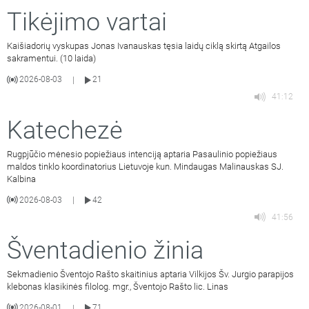
Tikėjimo vartai
Kaišiadorių vyskupas Jonas Ivanauskas tęsia laidų ciklą skirtą Atgailos
sakramentui. (10 laida)
2026-08-03
21
|
41:12
Katechezė
Rugpjūčio mėnesio popiežiaus intenciją aptaria Pasaulinio popiežiaus
maldos tinklo koordinatorius Lietuvoje kun. Mindaugas Malinauskas SJ.
Kalbina
2026-08-03
42
|
41:56
Šventadienio žinia
Sekmadienio Šventojo Rašto skaitinius aptaria Vilkijos Šv. Jurgio parapijos
klebonas klasikinės filolog. mgr., Šventojo Rašto lic. Linas
2026-08-01
71
|