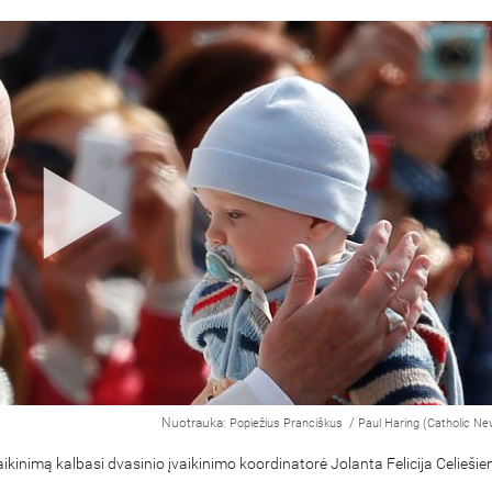
Nuotrauka:
/
Popiežius Pranciškus
Paul Haring (Catholic Ne
aikinimą kalbasi dvasinio įvaikinimo koordinatorė Jolanta Felicija Celiešien