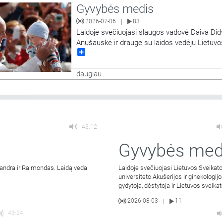
Gyvybės medis
Laidoje minimos nuorodos: Pacientas gali būti priskirtas
…
2026-07-06
83
|
Laidoje svečiuojasi slaugos vadovė Daiva Did
Anušauskė ir drauge su laidos vedėju Lietuvo
Share
sveikatos mokslų universiteto Medicinos faku
dekanu prof. Andriumi Macu diskutuoja tema
44:55
žmogus iš Lietuvos regiono – ar gali augti, siek
daugiau
pasiekti?
43:12
Gyvybės med
a Sandra ir Raimondas. Laidą veda
Laidoje svečiuojasi Lietuvos Sveikat
universiteto Akušerijos ir ginekologijo
gydytoja, dėstytoja ir Lietuvos sveik
2026-08-03
11
|
43:24