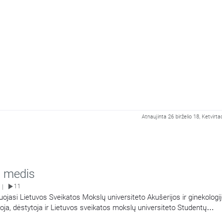
Atnaujinta 26 birželio 18, Ketvirta
 medis
11
|
uojasi Lietuvos Sveikatos Mokslų universiteto Akušerijos ir ginekologi
toja, dėstytoja ir Lietuvos sveikatos mokslų universiteto Studentų
tė Laura Malakauskienė. Šioje laidoje pokalbis: Nuo medicinos ir sve