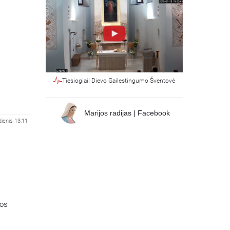
Tiesiogiai! Dievo Gailestingumo Šventovė
Marijos radijas | Facebook
dienis 13:11
jos
ikatos