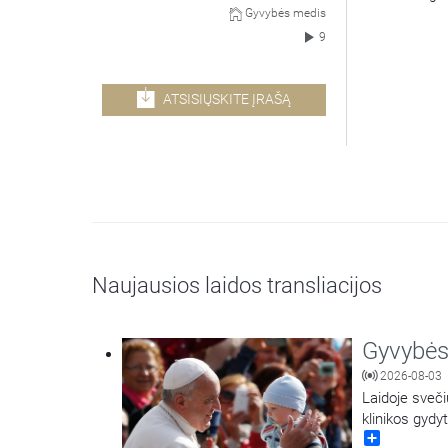
Gyvybės medis
9
ATSISIŲSKITE ĮRAŠĄ
Naujausios laidos transliacijos
Gyvybės
2026-08-03
Laidoje sveči
klinikos gydy
Share
dekanė docen