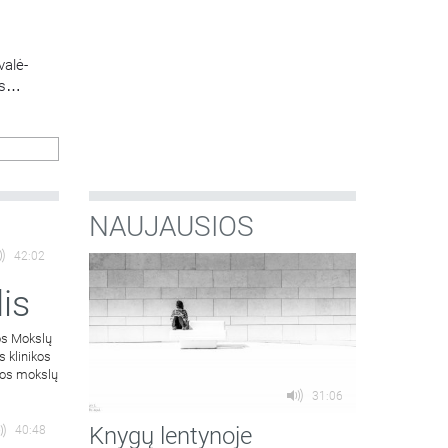
valė-
s
lteto
: Jaunas
ti ir
NAUJAUSIOS
42:02
is
os Mokslų
s klinikos
atos mokslų
31:06
Knygų lentynoje
40:48