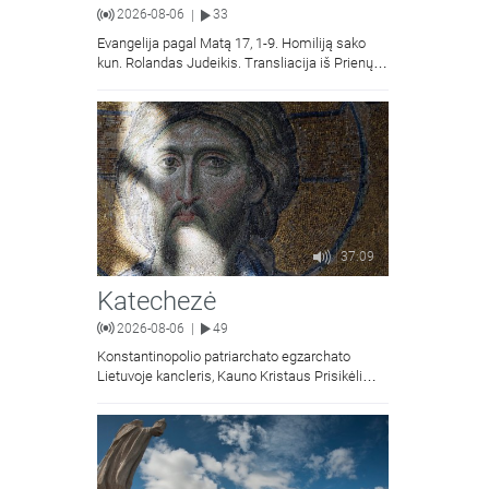
2026-08-06
33
|
Evangelija pagal Matą 17, 1-9. Homiliją sako
kun. Rolandas Judeikis. Transliacija iš Prienų
Kristaus Apsireiškimo bažnyčios.
37:09
Katechezė
2026-08-06
49
|
Konstantinopolio patriarchato egzarchato
Lietuvoje kancleris, Kauno Kristaus Prisikėlimo
krikščionių ortodoksų parapijos klebonas
kunigas Vitalijus Mockus pasakoja apie
Kristaus Atsimainymo šventę.