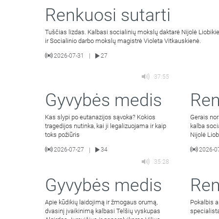
Renkuosi sutarti
Tuščias lizdas. Kalbasi socialinių mokslų daktarė Nijolė Liobiki
ir Socialinio darbo mokslų magistrė Violeta Vitkauskienė.
2026-07-31
27
|
37:55
Gyvybės medis
Ren
Kas slypi po eutanazijos sąvoka? Kokios
Gerais nor
tragedijos nutinka, kai ji legalizuojama ir kaip
kalba soci
toks požiūris
Nijolė Lio
2026-07-27
34
2026-0
|
35:28
Gyvybės medis
Ren
Apie kūdikių laidojimą ir žmogaus orumą,
Pokalbis a
dvasinį įvaikinimą kalbasi Telšių vyskupas
specialista