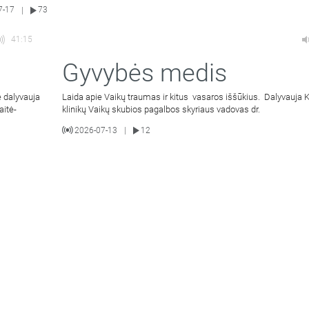
7-17
73
|
41:15
Gyvybės medis
 dalyvauja
Laida apie Vaikų traumas ir kitus vasaros iššūkius. Dalyvauja
aitė-
klinikų Vaikų skubios pagalbos skyriaus vadovas dr.
2026-07-13
12
|