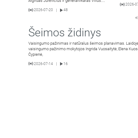
Algirdas Jurevičius ir generalvikaras Vilius
2026-0
Viktoravičius bei Dvasinio
2026-07-20
48
|
Šeimos židinys
Vaisingumo pažinimas ir natūralus šeimos planavimas. Laidoje
vaisingumo pažinimo mokytojos Ingrida Vuosaitytė, Elena Kuos
Čypienė,
2026-07-14
16
|