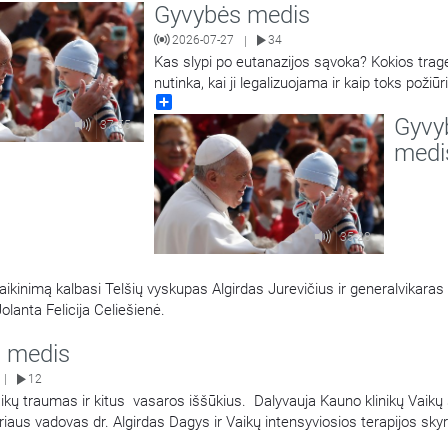
Gyvybės medis
nkimo iki anatomijos paslapčių ir moters sveikatos. Laidos vedėjas L
kslų
…
2026-07-27
34
|
Kas slypi po eutanazijos sąvoka? Kokios trag
nutinka, kai ji legalizuojama ir kaip toks požiūr
Share
visos visuomenės vertybes bei kasdienybę? 
Gyvy
gydytojas, kunigas, bioetikos specialistas prof
37:55
Andrius Narbekovas. Laidą veda Regina Stat
medi
35:28
aikinimą kalbasi Telšių vyskupas Algirdas Jurevičius ir generalvikaras 
olanta Felicija Celiešienė.
 medis
12
|
ikų traumas ir kitus vasaros iššūkius. Dalyvauja Kauno klinikų Vaikų
iaus vadovas dr. Algirdas Dagys ir Vaikų intensyviosios terapijos sky
r. Ilona Razlevičė, kalbina Kauno klinikų dvasinė asistentė Svetlana Ad