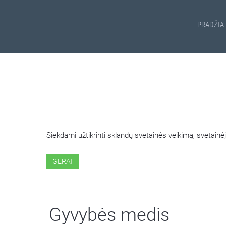
PRADŽIA
ŠIOJE SVETAINĖJE NAUDOJ
Siekdami užtikrinti sklandų svetainės veikimą, svetai
GERAI
Gyvybės medis