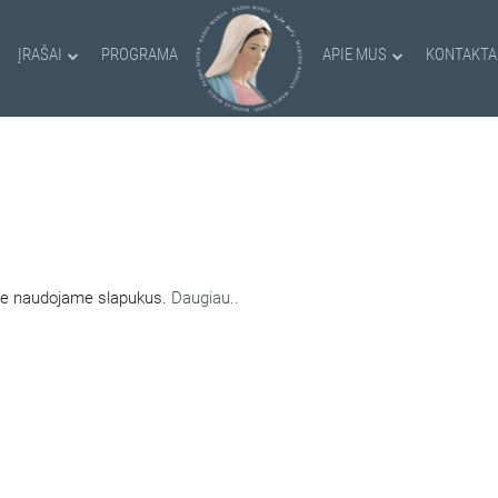
ĮRAŠAI
PROGRAMA
APIE MUS
KONTAKTA
AMI SLAPUKAI
nėje naudojame slapukus.
Daugiau..