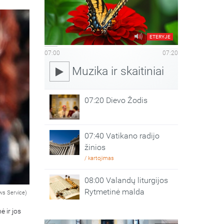
ETERYJE
07:00
07:20
Muzika ir skaitiniai
07:20 Dievo Žodis
07:40 Vatikano radijo
žinios
/ kartojimas
08:00 Valandų liturgijos
Rytmetinė malda
ws Service)
ė ir jos