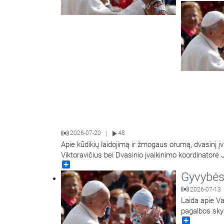
mokslų pasiri
42:02
sveikatos mo
2026-07-20
48
|
Apie kūdikių laidojimą ir žmogaus orumą, dvasinį įv
Viktoravičius bei Dvasinio įvaikinimo koordinatorė J
Share
Gyvybės
2026-07-13
Laida apie Va
pagalbos skyr
Share
vadovė doc. d