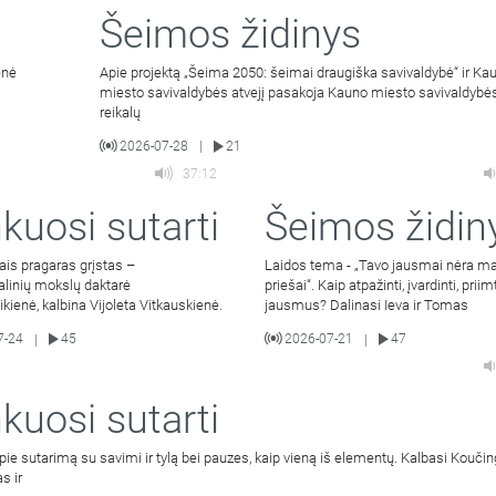
Šeimos židinys
enė
Apie projektą „Šeima 2050: šeimai draugiška savivaldybė“ ir Ka
miesto savivaldybės atvejį pasakoja Kauno miesto savivaldyb
reikalų
2026-07-28
21
|
37:12
kuosi sutarti
Šeimos židin
ais pragaras grįstas –
Laidos tema - „Tavo jausmai nėra m
alinių mokslų daktarė
priešai“. Kaip atpažinti, įvardinti, priim
bikienė, kalbina Vijoleta Vitkauskienė.
jausmus? Dalinasi Ieva ir Tomas
7-24
45
2026-07-21
47
|
|
kuosi sutarti
pie sutarimą su savimi ir tylą bei pauzes, kaip vieną iš elementų. Kalbasi Kouči
s ir