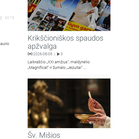
43:19
4:51
Krikščioniškos spaudos
 Kauno
apžvalga
2026-08-06
3
|
Laikraščio „XXI amžius“, maldynėlio
„Magnificat“ ir žurnalo „Jėzuitai“
naujųjų numerių apžvalgos.
15:44
Šv. Mišios