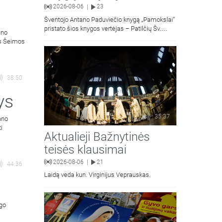
2026-08-06
23
|
Šventojo Antano Paduviečio knygą „Pamokslai“
pristato šios knygos vertėjas – Patilčių Šv.
uno
Petro Išvadavimo parapijos klebonas, kun.
ės Šeimos
moralinės teologijos dr. Algirdas Petras
38:50
ys
35:37
ano
ti
Aktualieji Bažnytinės
teisės klausimai
2026-08-06
21
|
44:36
Laidą veda kun. Virginijus Veprauskas.
ngo