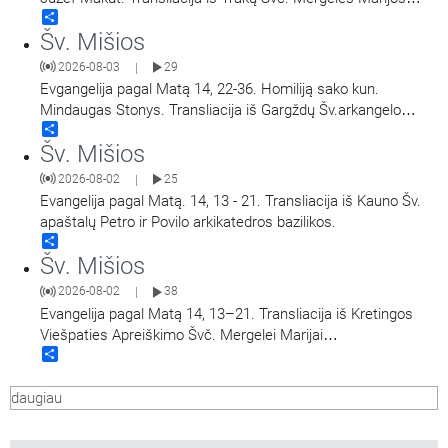
Share
Apsilankymo bazilikos.
Šv. Mišios
2026-08-03
29
|
Evgangelija pagal Matą 14, 22-36. Homiliją sako kun.
Mindaugas Stonys. Transliacija iš Gargždų Šv.arkangelo
Share
Mykolo bažnyčios.
Šv. Mišios
2026-08-02
25
|
Evangelija pagal Matą. 14, 13 - 21. Transliacija iš Kauno Šv.
apaštalų Petro ir Povilo arkikatedros bazilikos.
Share
Šv. Mišios
2026-08-02
38
|
Evangelija pagal Matą 14, 13–21. Transliacija iš Kretingos
Viešpaties Apreiškimo Švč. Mergelei Marijai
Share
bažnyčios.Vyks Porciunkulės atlaidų šventė ir Šv.
Pranciškaus Asyžiečio 800-ųjų mirties metinių paminėjimas.
daugiau
Šv. Mišias celebruoja ir homiliją sako provincijos ministras br.
Evaldas Darulis OFM.