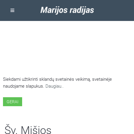
ŠIOJE SVETAINĖJE NAUDOJAMI
SLAPUKAI
Siekdami užtikrinti sklandų svetainės veikimą, svetainėje
naudojame slapukus.
Daugiau..
GERAI
Šv. Mišios