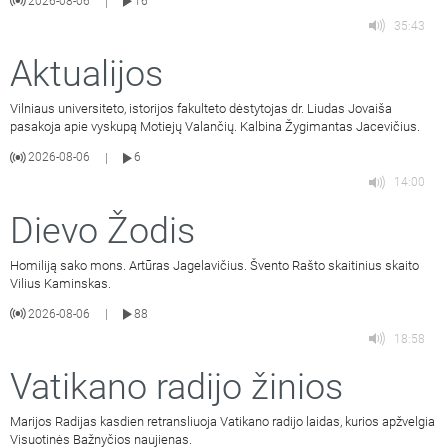
2026-08-06
16
|
35:43
Aktualijos
Vilniaus universiteto, istorijos fakulteto dėstytojas dr. Liudas Jovaiša
pasakoja apie vyskupą Motiejų Valančių. Kalbina Žygimantas Jacevičius.
2026-08-06
6
|
14:00
Dievo Žodis
Homiliją sako mons. Artūras Jagelavičius. Švento Rašto skaitinius skaito
Vilius Kaminskas.
2026-08-06
88
|
18:58
Vatikano radijo žinios
Marijos Radijas kasdien retransliuoja Vatikano radijo laidas, kurios apžvelgia
Visuotinės Bažnyčios naujienas.