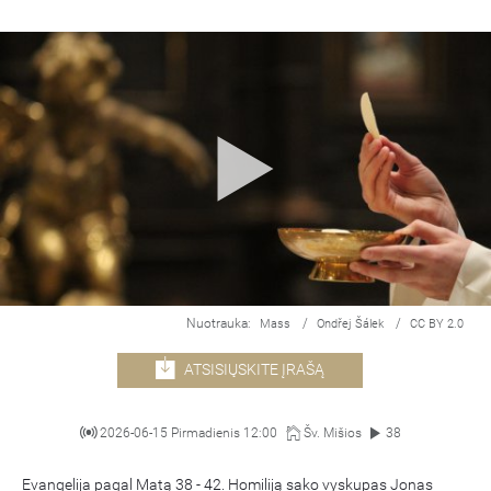
Nuotrauka:
/
/
Mass
Ondřej Šálek
CC BY 2.0
ATSISIŲSKITE ĮRAŠĄ
2026-06-15 Pirmadienis 12:00
Šv. Mišios
38
Evangelija pagal Matą 38 - 42. Homiliją sako vyskupas Jonas