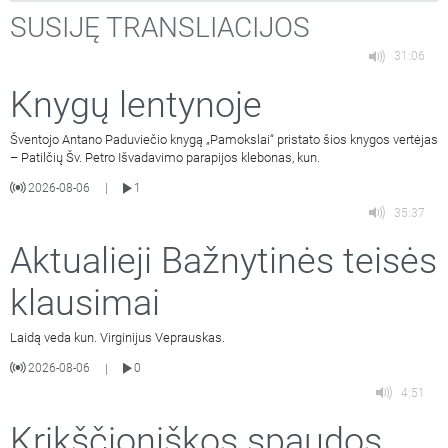
SUSIJĘ TRANSLIACIJOS
31:06
Knygų lentynoje
Šventojo Antano Paduviečio knygą „Pamokslai“ pristato šios knygos vertėjas
– Patilčių Šv. Petro Išvadavimo parapijos klebonas, kun.
2026-08-06
1
|
35:37
Aktualieji Bažnytinės teisės
klausimai
Laidą veda kun. Virginijus Veprauskas.
2026-08-06
0
|
4:51
Krikščioniškos spaudos