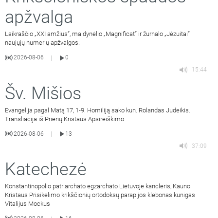
apžvalga
Laikraščio „XXI amžius“, maldynėlio „Magnificat“ ir žurnalo „Jėzuitai“
naujųjų numerių apžvalgos.
2026-08-06
0
|
15:44
Šv. Mišios
Evangelija pagal Matą 17, 1-9. Homiliją sako kun. Rolandas Judeikis.
Transliacija iš Prienų Kristaus Apsireiškimo
2026-08-06
13
|
37:09
Katechezė
Konstantinopolio patriarchato egzarchato Lietuvoje kancleris, Kauno
Kristaus Prisikėlimo krikščionių ortodoksų parapijos klebonas kunigas
Vitalijus Mockus