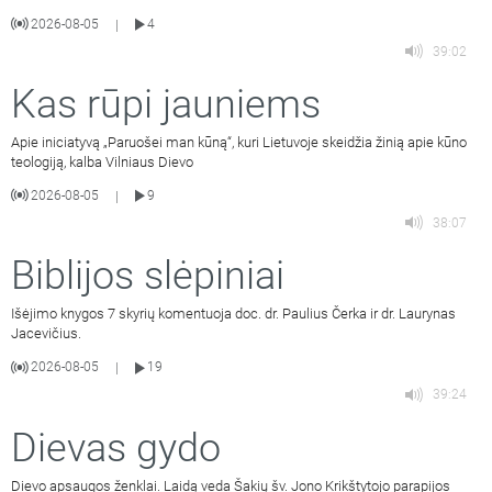
2026-08-05
4
|
39:02
Kas rūpi jauniems
Apie iniciatyvą „Paruošei man kūną“, kuri Lietuvoje skeidžia žinią apie kūno
teologiją, kalba Vilniaus Dievo
2026-08-05
9
|
38:07
Biblijos slėpiniai
Išėjimo knygos 7 skyrių komentuoja doc. dr. Paulius Čerka ir dr. Laurynas
Jacevičius.
2026-08-05
19
|
39:24
Dievas gydo
Dievo apsaugos ženklai. Laidą veda Šakių šv. Jono Krikštytojo parapijos