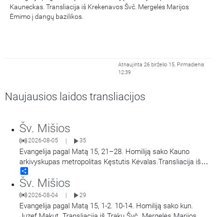
Kauneckas. Transliacija iš Krekenavos Švč. Mergelės Marijos
Ėmimo į dangų bazilikos.
Atnaujinta 26 birželio 15, Pirmadienis
12:39
Naujausios laidos transliacijos
Šv. Mišios
2026-08-05
35
|
Evangelija pagal Matą 15, 21–28. Homiliją sako Kauno
arkivyskupas metropolitas Kęstutis Kėvalas.Transliacija iš
Share
Šiluvos Švč. Mergelės Marijos Gimimo bazilikos.
Šv. Mišios
2026-08-04
29
|
Evangelija pagal Matą 15, 1-2. 10-14. Homiliją sako kun.
Juzef Makut. Transliacija iš Trakų Švč. Mergelės Marijos