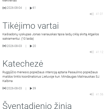
kiekvienas
2026-08-04
61
|
41:01
Tikėjimo vartai
Kaišiadorių vyskupas Jonas Ivanauskas tęsia laidų ciklą skirtą Atgailos
sakramentui. (10 laida)
2026-08-03
20
|
41:12
Katechezė
Rugpjūčio mėnesio popiežiaus intenciją aptaria Pasaulinio popiežiaus
maldos tinklo koordinatorius Lietuvoje kun. Mindaugas Malinauskas SJ.
Kalbina
2026-08-03
39
|
41:56
Šventadienio žinia