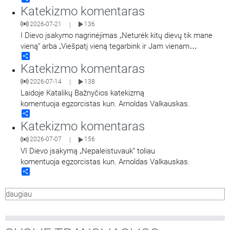
Katekizmo komentaras
2026-07-21
136
|
I Dievo įsakymo nagrinėjimas „Neturėk kitų dievų tik mane
vieną“ arba „Viešpatį vieną tegarbink ir Jam vienam
Share
tetarnauk“. Laidą veda kun. Arnoldas Valkauskas.
Katekizmo komentaras
2026-07-14
138
|
Laidoje Katalikų Bažnyčios katekizmą
komentuoja egzorcistas kun. Arnoldas Valkauskas.
Share
Katekizmo komentaras
2026-07-07
156
|
VI Dievo įsakymą „Nepaleistuvauk“ toliau
komentuoja egzorcistas kun. Arnoldas Valkauskas.
Share
daugiau