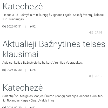
Katechezė
Liepos 31 d. Bažnyčia mini kunigą šv. Ignacą Lojolą. Apie šį šventąjį kalbasi
kun. Mindaugas
2026-07-31
92
|
27:08
Aktualieji Bažnytinės teisės
klausimai
Apie sankcijas Bažnyčioje kalba kun. Virginijus Veprauskas.
2026-07-30
25
|
32:12
Katechezė
Salantų Švč. Mergelės Marijos Ėmimo į dangų parapijos klebonas kun. teol.
lic. Rolandas Karpavičius: „Malda ir jos
2026-07-30
81
|