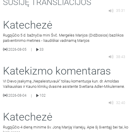
SUSIJĘ TRANSLIACIJOS
35:31
Katechezė
Rugpjūčio 5 d. bažnyčia mini Švč. Mergelės Marijos (Didžiosios) bazilikos
pašventinimo metines - liaudiškai vadinamą Marijos
2026-08-05
33
|
38:43
Katekizmo komentaras
VI Dievo įsakymą „Nepaleistuvauk“ toliau komentuoja kun. dr. Arnoldas
Valkauskas ir Kauno klinikų dvasinė asistentė Svetlana Adler-Mikulėnienė.
2026-08-04
102
|
32:40
Katechezė
Rugpjūčio 4 dieną minime šv. Joną Mariją Vianėjų. Apie šį šventąjį bei tai, ko