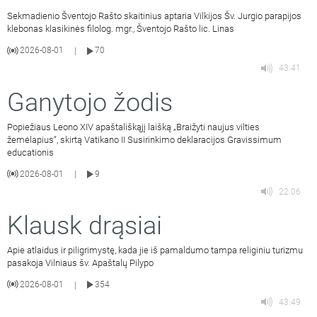
Sekmadienio Šventojo Rašto skaitinius aptaria Vilkijos Šv. Jurgio parapijos
klebonas klasikinės filolog. mgr., Šventojo Rašto lic. Linas
2026-08-01
70
|
43:41
Ganytojo žodis
Popiežiaus Leono XIV apaštališkąjį laišką „Braižyti naujus vilties
žemėlapius“, skirtą Vatikano II Susirinkimo deklaracijos Gravissimum
educationis
2026-08-01
9
|
22:06
Klausk drąsiai
Apie atlaidus ir piligrimystę, kada jie iš pamaldumo tampa religiniu turizmu
pasakoja Vilniaus šv. Apaštalų Pilypo
2026-08-01
354
|
43:49