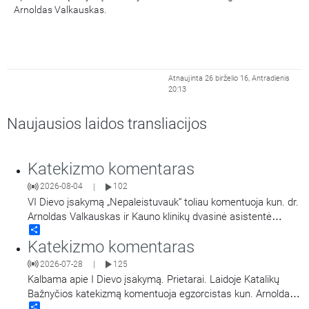
Arnoldas Valkauskas.
Atnaujinta 26 birželio 16, Antradienis
20:13
Naujausios laidos transliacijos
Katekizmo komentaras
2026-08-04
102
|
VI Dievo įsakymą „Nepaleistuvauk“ toliau komentuoja kun. dr.
Arnoldas Valkauskas ir Kauno klinikų dvasinė asistentė
Share
Svetlana Adler-Mikulėnienė. Laidoje kalbama apie
Katekizmo komentaras
skaistumą šeimoje ir visuomenėje.
2026-07-28
125
|
Kalbama apie I Dievo įsakymą. Prietarai. Laidoje Katalikų
Bažnyčios katekizmą komentuoja egzorcistas kun. Arnoldas
Share
Valkauskas.