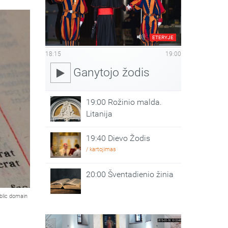
ETERYJE
18:15
19:00
Ganytojo žodis
19:00 Rožinio malda.
Litanija
19:40 Dievo Žodis
/ kartojimas
20:00 Šventadienio žinia
blic domain