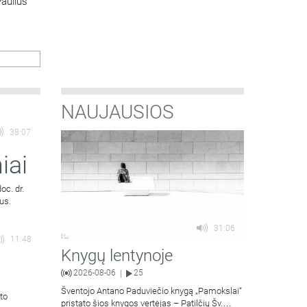
Paulius
NAUJAUSIOS
38:07
iai
oc. dr.
us.
31:06
11:48
Knygų lentynoje
2026-08-06
25
|
Šventojo Antano Paduviečio knygą „Pamokslai“
to
pristato šios knygos vertėjas – Patilčių Šv.