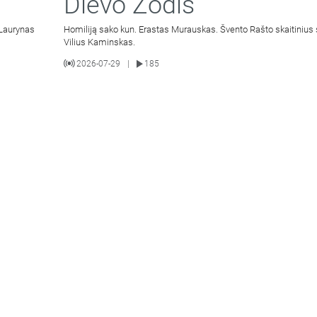
Dievo Žodis
 Laurynas
Homiliją sako kun. Erastas Murauskas. Švento Rašto skaitinius 
Vilius Kaminskas.
2026-07-29
185
|