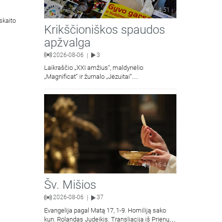
4:51
skaito
Krikščioniškos spaudos
apžvalga
2026-08-06
3
|
Laikraščio „XXI amžius“, maldynėlio
„Magnificat“ ir žurnalo „Jėzuitai“
naujųjų numerių apžvalgos.
15:44
Šv. Mišios
2026-08-06
37
|
Evangelija pagal Matą 17, 1-9. Homiliją sako
kun. Rolandas Judeikis. Transliacija iš Prienų