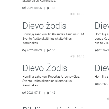
skaito Vilius Kaminskas.
2026-08-05
183
|
13:35
Dievo žodis
Die
Homiliją sako kun. br. Rolandas Taučius OFM.
Homiliją 
Švento Rašto skaitinius skaito Vilius
Jonas Kau
Kaminskas.
skaito Vil
2026-08-03
150
2026-0
|
10:45
Dievo Žodis
Die
Homiliją sako kun. Robertas Urbonavičius.
Homiliją s
Švento Rašto skaitinius skaito Vilius
2026-0
Kaminskas.
2026-07-31
142
|