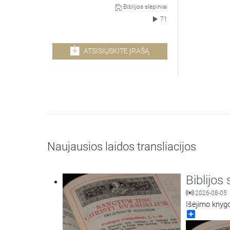
Biblijos slėpiniai
71
ATSISIŲSKITE ĮRAŠĄ
Naujausios laidos transliacijos
Biblijos 
2026-08-05
Išėjimo knygo
Share