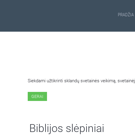
PRADŽIA
ŠIOJE SVETAINĖJE NAUDOJ
Siekdami užtikrinti sklandų svetainės veikimą, svetai
GERAI
Biblijos slėpiniai