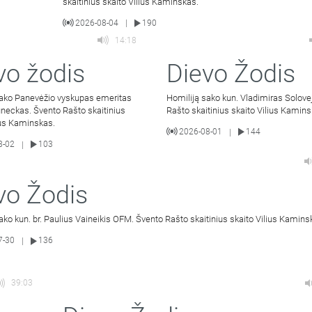
skaitinius skaito Vilius Kaminskas.
2026-08-04
190
|
14:18
vo žodis
Dievo Žodis
sako Panevėžio vyskupas emeritas
Homiliją sako kun. Vladimiras Solove
neckas. Švento Rašto skaitinius
Rašto skaitinius skaito Vilius Kamins
ius Kaminskas.
2026-08-01
144
|
8-02
103
|
vo Žodis
ako kun. br. Paulius Vaineikis OFM. Švento Rašto skaitinius skaito Vilius Kamins
7-30
136
|
39:03