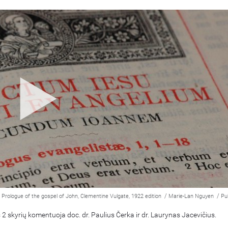
:
/
/
Prologue of the gospel of John, Clementine Vulgate, 1922 edition
Marie-Lan Nguyen
Pu
 2 skyrių komentuoja doc. dr. Paulius Čerka ir dr. Laurynas Jacevičius.