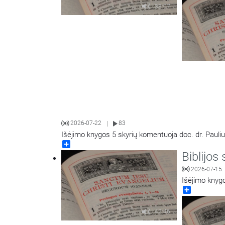
38:07
2026-07-22
83
|
Išėjimo knygos 5 skyrių komentuoja doc. dr. Pauliu
Share
Biblijos 
2026-07-15
Išėjimo knygo
Share
42:46