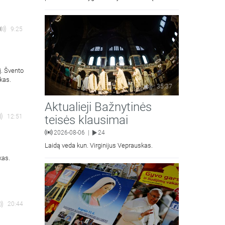
Petro Išvadavimo parapijos klebonas, kun.
moralinės teologijos dr. Algirdas Petras
9:25
j. Švento
kas.
35:37
Aktualieji Bažnytinės
teisės klausimai
12:51
2026-08-06
24
|
Laidą veda kun. Virginijus Veprauskas.
kas.
20:44