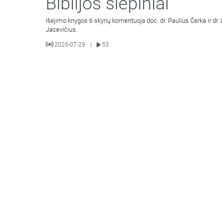
Biblijos slėpiniai
Išėjimo knygos 6 skyrių komentuoja doc. dr. Paulius Čerka ir dr.
Jacevičius.
2026-07-29
53
|