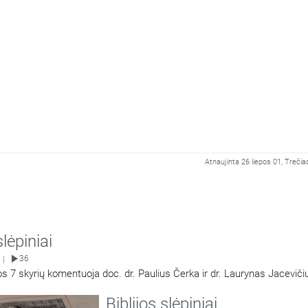
Atnaujinta 26 liepos 01, Trečia
slėpiniai
36
|
s 7 skyrių komentuoja doc. dr. Paulius Čerka ir dr. Laurynas Jaceviči
Biblijos slėpiniai