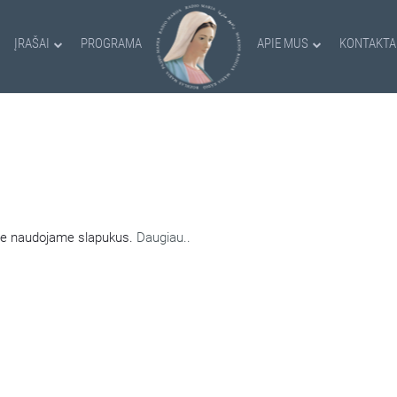
ĮRAŠAI
PROGRAMA
APIE MUS
KONTAKTA
AMI SLAPUKAI
nėje naudojame slapukus.
Daugiau..