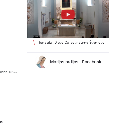
Tiesiogiai! Dievo Gailestingumo Šventovė
Marijos radijas | Facebook
dienis 18:55
us.