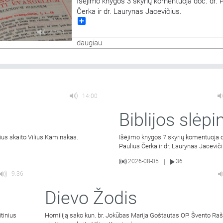
Išėjimo knygos 3 skyrių komentuoja doc. dr. 
Čerka ir dr. Laurynas Jacevičius.
Share
42:51
daugiau
14:00
Biblijos slėpin
ius skaito Vilius Kaminskas.
Išėjimo knygos 7 skyrių komentuoja d
Paulius Čerka ir dr. Laurynas Jaceviči
2026-08-05
36
|
9:36
Dievo Žodis
tinius
Homiliją sako kun. br. Jokūbas Marija Goštautas OP. Švento Raš