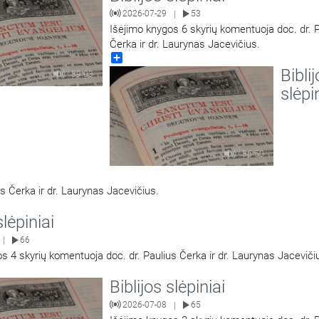
2026-07-29
53
|
Išėjimo knygos 6 skyrių komentuoja doc. dr. 
Čerka ir dr. Laurynas Jacevičius.
Share
Bibli
39:03
slėpi
36:50
s Čerka ir dr. Laurynas Jacevičius.
slėpiniai
66
|
s 4 skyrių komentuoja doc. dr. Paulius Čerka ir dr. Laurynas Jaceviči
Biblijos slėpiniai
2026-07-08
65
|