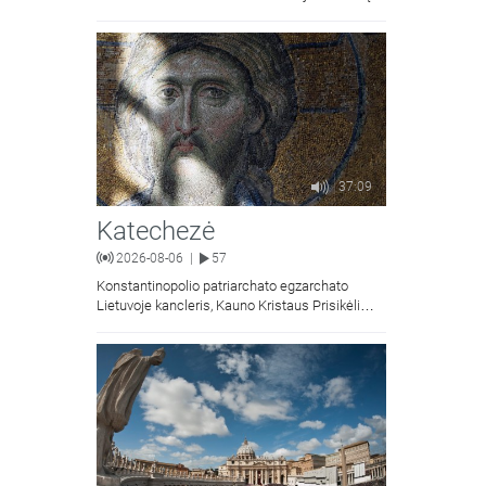
Kristaus Apsireiškimo bažnyčios.
37:09
Katechezė
2026-08-06
57
|
Konstantinopolio patriarchato egzarchato
Lietuvoje kancleris, Kauno Kristaus Prisikėlimo
krikščionių ortodoksų parapijos klebonas
kunigas Vitalijus Mockus pasakoja apie
Kristaus Atsimainymo šventę.