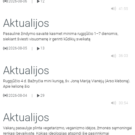
2026-08-06
12
|
41:55
Aktualijos
Pasaulinė žindymo savaitė kasmet minima rugpjūčio 1–7 dienomis,
siekiant šviesti visuomenę ir gerinti kūdikių sveikatą
2026-08-05
13
|
36:03
Aktualijos
Rugpjūčio 4 d. Bažnyčia mini kunigą, šv. Joną Mariją Vianėjų (Arso kleboną).
Apie kelionę šio
2026-08-04
29
|
30:54
Aktualijos
Vakarų pasaulyje plinta vegetarizmo, veganizmo idėjos, žmonės sąmoningai
renkasi bevaikystę. Kokias ideologijas atspindi šie pasirinkimai