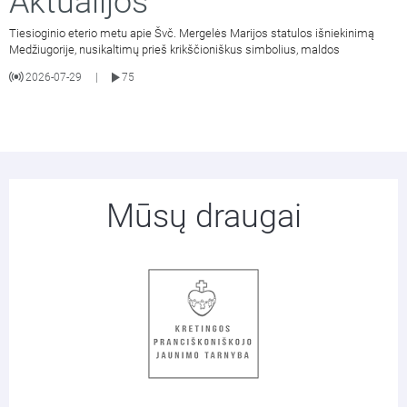
Aktualijos
Tiesioginio eterio metu apie Švč. Mergelės Marijos statulos išniekinimą
Medžiugorije, nusikaltimų prieš krikščioniškus simbolius, maldos
2026-07-29
75
|
Mūsų draugai