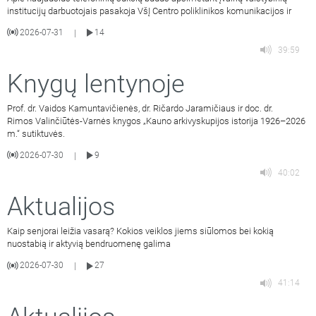
institucijų darbuotojais pasakoja VšĮ Centro poliklinikos komunikacijos ir
2026-07-31
14
|
39:59
Knygų lentynoje
Prof. dr. Vaidos Kamuntavičienės, dr. Ričardo Jaramičiaus ir doc. dr.
Rimos Valinčiūtės-Varnės knygos „Kauno arkivyskupijos istorija 1926–2026
m.“ sutiktuvės.
2026-07-30
9
|
40:02
Aktualijos
Kaip senjorai leižia vasarą? Kokios veiklos jiems siūlomos bei kokią
nuostabią ir aktyvią bendruomenę galima
2026-07-30
27
|
41:14