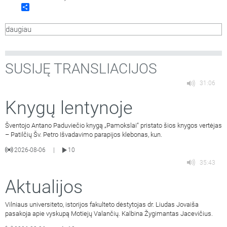
Share
atlaidais kalbasi tautodailininkė Marija Liugienė ir Vilniaus
etninės kultūros centro renginių koordinatorė Vera
daugiau
Venckūnaitė. Laidą veda Lietuvių literatūros ir tautosakos
instituto bendradarbė, etnologė Gražina Kadžytė.
SUSIJĘ TRANSLIACIJOS
31:06
Knygų lentynoje
Šventojo Antano Paduviečio knygą „Pamokslai“ pristato šios knygos vertėjas
– Patilčių Šv. Petro Išvadavimo parapijos klebonas, kun.
2026-08-06
10
|
35:43
Aktualijos
Vilniaus universiteto, istorijos fakulteto dėstytojas dr. Liudas Jovaiša
pasakoja apie vyskupą Motiejų Valančių. Kalbina Žygimantas Jacevičius.