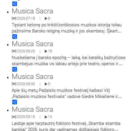
Share
Musica Sacra
2026-07-18
8
|
Tęsiant kelionę po krikščioniškosios muzikos istoriją toliau
pažinsime Baroko religinę muziką ir jos skambesį. Šįkart
Share
pasinersime į oratorijos žanro istoriją, jos raidą ir skambesį
Musica Sacra
bei artimiau susipažinsime su vienu garsiausių šio žanro
kūrėjų – kompozitoriumi Georgu Friedrichu Händeliu. Laidą
2026-06-20
18
|
veda - Sofija Venskūnaitė
…
Nusikeliama į baroko epochą – laiką, kai katalikų bažnyčiose
skambėjusi muzika vis labiau artėjo prie teatro, operos ir
Share
pasaulietinės iškilmės estetikos. Kalbama apie įtampą tarp
Musica Sacra
liturgijos reikalavimų ir muzikos puošnumo, apie Tridento
susirinkimą bei pastangas reguliuoti bažnytinį skambesį ir
2026-05-30
5
|
apie tai, kaip baroko kompozitoriai
…
Apie šių metų Pažaislio muzikos festivalį kalbasi VšĮ
„Pažaislio muzikos festivalis“ vadovė Giedrė Mikaitienė ir
Share
Kauno valstybinės filharmonijos vadovas Justinas Krėpšta.
Musica Sacra
Laidą veda Vilius Kaminskas.
2026-05-16
14
|
Laidoje apie tarptautinį folklioro festivalį „Skamba skamba
kankliai“ 2026, kuris dar vadinamas didžiaisiais folkloro