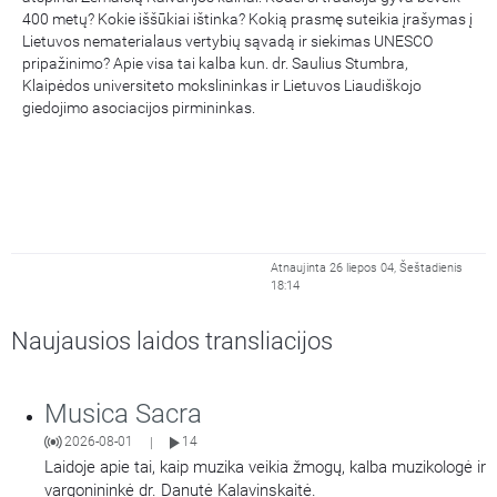
400 metų? Kokie iššūkiai ištinka? Kokią prasmę suteikia įrašymas į
Lietuvos nematerialaus vertybių sąvadą ir siekimas UNESCO
pripažinimo? Apie visa tai kalba kun. dr. Saulius Stumbra,
Klaipėdos universiteto mokslininkas ir Lietuvos Liaudiškojo
giedojimo asociacijos pirmininkas.
Atnaujinta 26 liepos 04, Šeštadienis
18:14
Naujausios laidos transliacijos
Musica Sacra
2026-08-01
14
|
Laidoje apie tai, kaip muzika veikia žmogų, kalba muzikologė ir
vargonininkė dr. Danutė Kalavinskaitė.