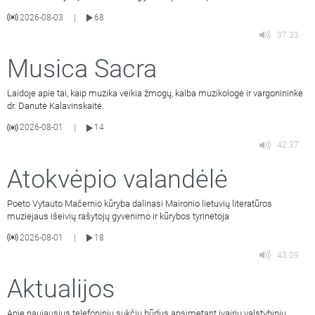
2026-08-03
68
|
37:33
Musica Sacra
Laidoje apie tai, kaip muzika veikia žmogų, kalba muzikologė ir vargonininkė
dr. Danutė Kalavinskaitė.
2026-08-01
14
|
42:37
Atokvėpio valandėlė
Poeto Vytauto Mačernio kūryba dalinasi Maironio lietuvių literatūros
muziejaus išeivių rašytojų gyvenimo ir kūrybos tyrinėtoja
2026-08-01
18
|
43:09
Aktualijos
Apie naujausius telefoninių sukčių būdus apsimetant įvairių valstybinių