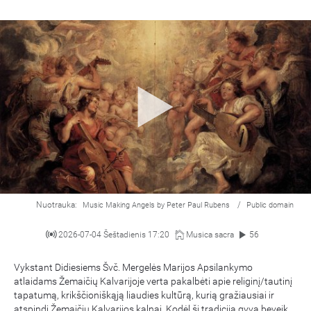
Nuotrauka:
/
Music Making Angels by Peter Paul Rubens
Public domain
2026-07-04 Šeštadienis 17:20
Musica sacra
56
Vykstant Didiesiems Švč. Mergelės Marijos Apsilankymo
atlaidams Žemaičių Kalvarijoje verta pakalbėti apie religinį/tautinį
tapatumą, krikščioniškąją liaudies kultūrą, kurią gražiausiai ir
atspindi Žemaičių Kalvarijos kalnai. Kodėl ši tradicija gyva beveik