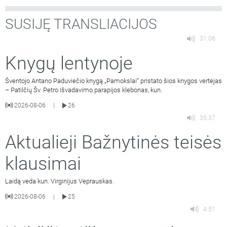
SUSIJĘ TRANSLIACIJOS
31:06
Knygų lentynoje
Šventojo Antano Paduviečio knygą „Pamokslai“ pristato šios knygos vertėjas
– Patilčių Šv. Petro Išvadavimo parapijos klebonas, kun.
2026-08-06
26
|
35:37
Aktualieji Bažnytinės teisės
klausimai
Laidą veda kun. Virginijus Veprauskas.
2026-08-06
25
|
4:51