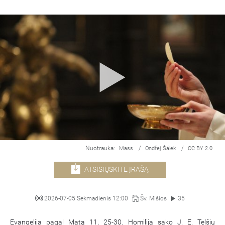
Nuotrauka:
/
/
Mass
Ondřej Šálek
CC BY 2.0
ATSISIŲSKITE ĮRAŠĄ
2026-07-05 Sekmadienis 12:00
Šv. Mišios
35
Evangelija pagal Matą 11, 25-30. Homiliją sako J. E. Telšių