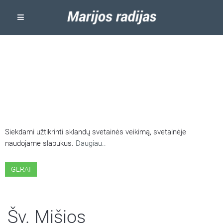
ŠIOJE SVETAINĖJE NAUDOJAMI
SLAPUKAI
Siekdami užtikrinti sklandų svetainės veikimą, svetainėje
naudojame slapukus.
Daugiau..
GERAI
Šv. Mišios