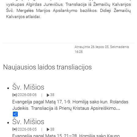
vyskupas Algirdas Jurevičius. Transliacija iš Žemaičių Kalvarijos
Švč. Mergelės Marijos Apsilankymo bazilikos. Didieji Žemaičių
Kalvarijos atlaidai.
Atnaujinta 26 liepos 05, Sekmadienis
16:28
Naujausios laidos transliacijos
Šv. Mišios
2026-08-06
38
|
Evangelija pagal Matą 17, 1-9. Homiliją sako kun. Rolandas
Judeikis. Transliacija iš Prienų Kristaus Apsireiškimo
Share
bažnyčios.
Šv. Mišios
2026-08-05
38
|
Evangelija pagal Matą 15, 21–28. Homiliją sako Kauno