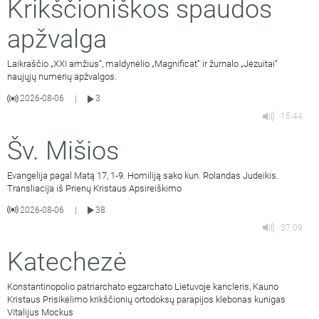
Krikščioniškos spaudos
apžvalga
Laikraščio „XXI amžius“, maldynėlio „Magnificat“ ir žurnalo „Jėzuitai“
naujųjų numerių apžvalgos.
2026-08-06
3
|
15:44
Šv. Mišios
Evangelija pagal Matą 17, 1-9. Homiliją sako kun. Rolandas Judeikis.
Transliacija iš Prienų Kristaus Apsireiškimo
2026-08-06
38
|
37:09
Katechezė
Konstantinopolio patriarchato egzarchato Lietuvoje kancleris, Kauno
Kristaus Prisikėlimo krikščionių ortodoksų parapijos klebonas kunigas
Vitalijus Mockus