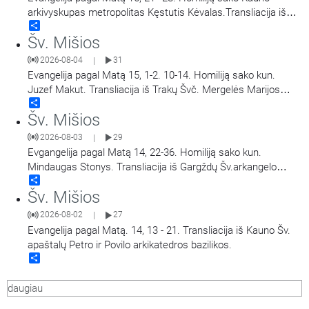
arkivyskupas metropolitas Kęstutis Kėvalas.Transliacija iš
Share
Šiluvos Švč. Mergelės Marijos Gimimo bazilikos.
Šv. Mišios
2026-08-04
31
|
Evangelija pagal Matą 15, 1-2. 10-14. Homiliją sako kun.
Juzef Makut. Transliacija iš Trakų Švč. Mergelės Marijos
Share
Apsilankymo bazilikos.
Šv. Mišios
2026-08-03
29
|
Evgangelija pagal Matą 14, 22-36. Homiliją sako kun.
Mindaugas Stonys. Transliacija iš Gargždų Šv.arkangelo
Share
Mykolo bažnyčios.
Šv. Mišios
2026-08-02
27
|
Evangelija pagal Matą. 14, 13 - 21. Transliacija iš Kauno Šv.
apaštalų Petro ir Povilo arkikatedros bazilikos.
Share
daugiau