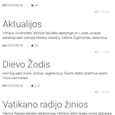
2026-08-06
64
|
35:43
Aktualijos
Vilniaus universiteto, istorijos fakulteto dėstytojas dr. Liudas Jovaiša
pasakoja apie vyskupą Motiejų Valančių. Kalbina Žygimantas Jacevičius.
2026-08-06
24
|
14:00
Dievo Žodis
Homiliją sako mons. Artūras Jagelavičius. Švento Rašto skaitinius skaito
Vilius Kaminskas.
2026-08-06
212
|
18:58
Vatikano radijo žinios
Marijos Radijas kasdien retransliuoja Vatikano radijo laidas, kurios apžvelgia