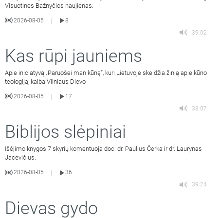
Visuotinės Bažnyčios naujienas.
2026-08-05
8
|
39:02
Kas rūpi jauniems
Apie iniciatyvą „Paruošei man kūną“, kuri Lietuvoje skeidžia žinią apie kūno
teologiją, kalba Vilniaus Dievo
2026-08-05
17
|
38:07
Biblijos slėpiniai
Išėjimo knygos 7 skyrių komentuoja doc. dr. Paulius Čerka ir dr. Laurynas
Jacevičius.
2026-08-05
36
|
39:24
Dievas gydo