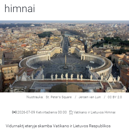
himnai
Nuotrauka:
/
/
St. Peter's Square
Jeroen van Luin
CC BY 2.0
2026-07-09 Ketvirtadienis 00:00
Vatikano ir Lietuvos Himnai
Vidurnaktį eteryje skamba Vatikano ir Lietuvos Respublikos