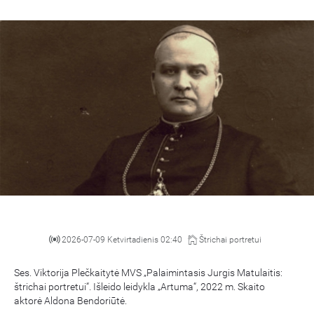
vaticannews.va
2026-07-09 Ketvirtadienis 02:40
Štrichai portretui
Ses. Viktorija Plečkaitytė MVS „Palaimintasis Jurgis Matulaitis:
štrichai portretui“. Išleido leidykla „Artuma“, 2022 m. Skaito
aktorė Aldona Bendoriūtė.