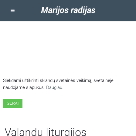
ŠIOJE SVETAINĖJE NAUDOJAMI
SLAPUKAI
Siekdami užtikrinti sklandų svetainės veikimą, svetainėje
naudojame slapukus.
Daugiau..
GERAI
Valandų liturgijos