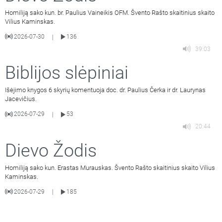
Homiliją sako kun. br. Paulius Vaineikis OFM. Švento Rašto skaitinius skaito
Vilius Kaminskas.
2026-07-30
136
|
39:03
Biblijos slėpiniai
Išėjimo knygos 6 skyrių komentuoja doc. dr. Paulius Čerka ir dr. Laurynas
Jacevičius.
2026-07-29
53
|
20:44
Dievo Žodis
Homiliją sako kun. Erastas Murauskas. Švento Rašto skaitinius skaito Vilius
Kaminskas.
2026-07-29
185
|