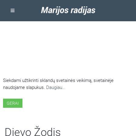
ŠIOJE SVETAINĖJE NAUDOJAMI
SLAPUKAI
Siekdami užtikrinti sklandų svetainės veikimą, svetainėje
naudojame slapukus.
Daugiau..
GERAI
Dievo Žodis