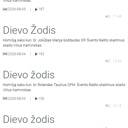
Vilius Kaminskas.
2026-08-05
187
|
11:48
Dievo Žodis
Homiliją sako kun. br. Jokūbas Marija Goštautas OP. Švento Rašto skaitinius
skaito Vilius Kaminskas.
2026-08-04
192
|
13:35
Dievo žodis
Homiliją sako kun. br. Rolandas Taučius OFM. Švento Rašto skaitinius skaito
Vilius Kaminskas.
2026-08-03
150
|
14:18
Dievo žodis