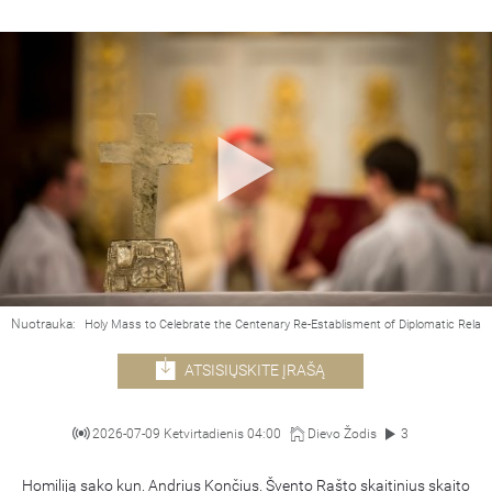
Nuotrauka:
Holy Mass to Celebrate the Centenary Re-Establisment of Diplomatic Relat
ATSISIŲSKITE ĮRAŠĄ
2026-07-09 Ketvirtadienis 04:00
Dievo Žodis
3
Homiliją sako kun. Andrius Končius. Švento Rašto skaitinius skaito