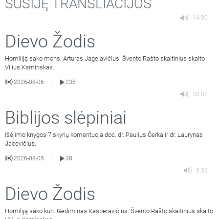
SUSIJĘ TRANSLIACIJOS
14:00
Dievo Žodis
Homiliją sako mons. Artūras Jagelavičius. Švento Rašto skaitinius skaito
Vilius Kaminskas.
2026-08-06
235
|
38:07
Biblijos slėpiniai
Išėjimo knygos 7 skyrių komentuoja doc. dr. Paulius Čerka ir dr. Laurynas
Jacevičius.
2026-08-05
38
|
9:36
Dievo Žodis
Homiliją sako kun. Gediminas Kasperavičius. Švento Rašto skaitinius skaito