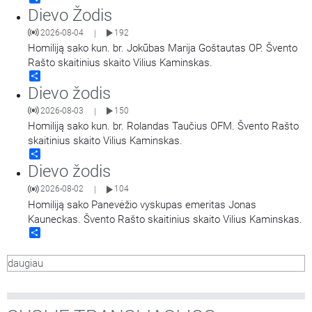
Dievo Žodis
2026-08-04
192
|
Homiliją sako kun. br. Jokūbas Marija Goštautas OP. Švento
Rašto skaitinius skaito Vilius Kaminskas.
Share
Dievo žodis
2026-08-03
150
|
Homiliją sako kun. br. Rolandas Taučius OFM. Švento Rašto
skaitinius skaito Vilius Kaminskas.
Share
Dievo žodis
2026-08-02
104
|
Homiliją sako Panevėžio vyskupas emeritas Jonas
Kauneckas. Švento Rašto skaitinius skaito Vilius Kaminskas.
Share
daugiau