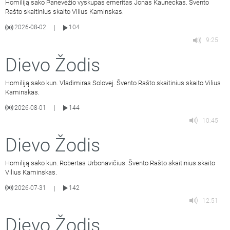
Homiliją sako Panevėžio vyskupas emeritas Jonas Kauneckas. Švento
Rašto skaitinius skaito Vilius Kaminskas.
2026-08-02
104
|
9:25
Dievo Žodis
Homiliją sako kun. Vladimiras Solovej. Švento Rašto skaitinius skaito Vilius
Kaminskas.
2026-08-01
144
|
10:45
Dievo Žodis
Homiliją sako kun. Robertas Urbonavičius. Švento Rašto skaitinius skaito
Vilius Kaminskas.
2026-07-31
142
|
12:51
Dievo Žodis