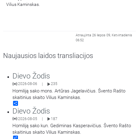
Vilius Kaminskas.
Atnaujinta 26 liepos 09, Ketvirtadienis
06:52
Naujausios laidos transliacijos
Dievo Žodis
2026-08-06
235
|
Homiliją sako mons. Artūras Jagelavičius. Švento Rašto
skaitinius skaito Vilius Kaminskas.
Share
Dievo Žodis
2026-08-05
187
|
Homiliją sako kun. Gediminas Kasperavičius. Švento Rašto
skaitinius skaito Vilius Kaminskas.
Share